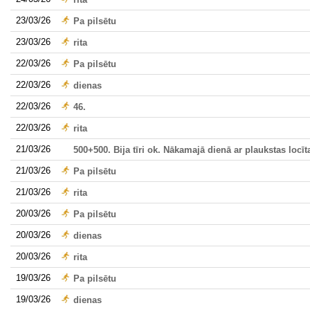
23/03/26
Pa pilsētu
23/03/26
rita
22/03/26
Pa pilsētu
22/03/26
dienas
22/03/26
46.
22/03/26
rita
21/03/26
500+500. Bija tīri ok. Nākamajā dienā ar plaukstas locī
21/03/26
Pa pilsētu
21/03/26
rita
20/03/26
Pa pilsētu
20/03/26
dienas
20/03/26
rita
19/03/26
Pa pilsētu
19/03/26
dienas