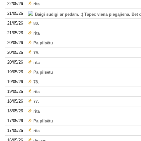
22/05/26
rita
21/05/26
Baigi sūdīgi ar pēdām. :( Tāpēc vienā piegājienā. Bet c
21/05/26
80.
21/05/26
rita
20/05/26
Pa pilsētu
20/05/26
79.
20/05/26
rita
19/05/26
Pa pilsētu
19/05/26
78.
19/05/26
rita
18/05/26
77.
18/05/26
rita
17/05/26
Pa pilsētu
17/05/26
rita
16/05/26
dienas