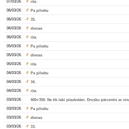
07/03/26
rita
06/03/26
Pa pilsētu
06/03/26
35.
06/03/26
dienas
06/03/26
rita
05/03/26
Pa pilsētu
05/03/26
dienas
05/03/26
rita
04/03/26
Pa pilsētu
04/03/26
34.
04/03/26
rita
03/03/26
400+350. Ne tik labi plaukstām. Drusku pārcentis ar v
03/03/26
Pa pilsētu
03/03/26
dienas
03/03/26
33.