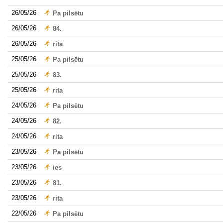
26/05/26
Pa pilsētu
26/05/26
84.
26/05/26
rita
25/05/26
Pa pilsētu
25/05/26
83.
25/05/26
rita
24/05/26
Pa pilsētu
24/05/26
82.
24/05/26
rita
23/05/26
Pa pilsētu
23/05/26
ies
23/05/26
81.
23/05/26
rita
22/05/26
Pa pilsētu