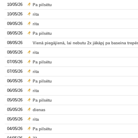
10/05/26
Pa pilsētu
10/05/26
rita
09/05/26
rita
08/05/26
Pa pilsētu
08/05/26
Vienā piegājienā, lai nebutu 2x jākāpj pa baseina trep
08/05/26
rita
07/05/26
Pa pilsētu
07/05/26
rita
06/05/26
Pa pilsētu
06/05/26
rita
05/05/26
Pa pilsētu
05/05/26
dienas
05/05/26
rita
04/05/26
Pa pilsētu