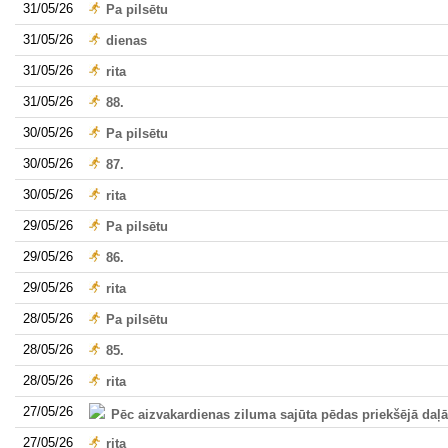
31/05/26
Pa pilsētu
31/05/26
dienas
31/05/26
rita
31/05/26
88.
30/05/26
Pa pilsētu
30/05/26
87.
30/05/26
rita
29/05/26
Pa pilsētu
29/05/26
86.
29/05/26
rita
28/05/26
Pa pilsētu
28/05/26
85.
28/05/26
rita
27/05/26
Pēc aizvakardienas ziluma sajūta pēdas priekšējā daļā.
27/05/26
rita