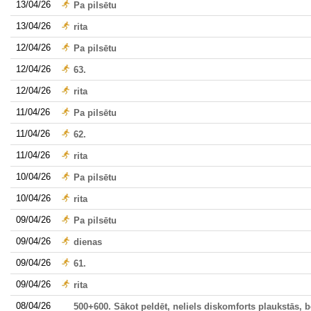
13/04/26
Pa pilsētu
13/04/26
rita
12/04/26
Pa pilsētu
12/04/26
63.
12/04/26
rita
11/04/26
Pa pilsētu
11/04/26
62.
11/04/26
rita
10/04/26
Pa pilsētu
10/04/26
rita
09/04/26
Pa pilsētu
09/04/26
dienas
09/04/26
61.
09/04/26
rita
08/04/26
500+600. Sākot peldēt, neliels diskomforts plaukstās, be