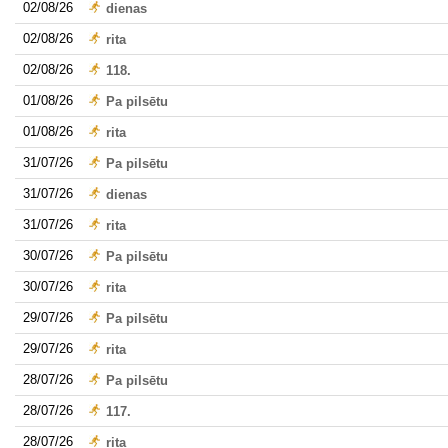
02/08/26
dienas
02/08/26
rita
02/08/26
118.
01/08/26
Pa pilsētu
01/08/26
rita
31/07/26
Pa pilsētu
31/07/26
dienas
31/07/26
rita
30/07/26
Pa pilsētu
30/07/26
rita
29/07/26
Pa pilsētu
29/07/26
rita
28/07/26
Pa pilsētu
28/07/26
117.
28/07/26
rita