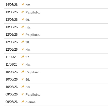
14/06/26
rita
13/06/26
Pa pilsētu
13/06/26
99.
13/06/26
rita
12/06/26
Pa pilsētu
12/06/26
98.
12/06/26
rita
11/06/26
97.
11/06/26
rita
10/06/26
Pa pilsētu
10/06/26
96.
10/06/26
rita
09/06/26
Pa pilsētu
09/06/26
dienas