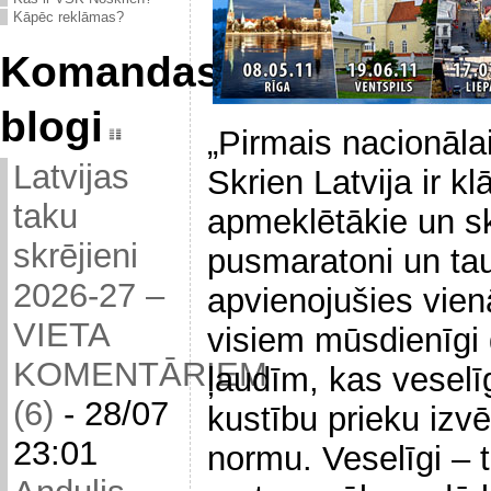
Kāpēc reklāmas?
Komandas
blogi
„Pirmais nacionāla
Latvijas
Skrien Latvija ir k
taku
apmeklētākie un sk
skrējieni
pusmaratoni un tau
2026-27 –
apvienojušies vienā
VIETA
visiem mūsdienīgi
KOMENTĀRIEM
ļaudīm, kas veselī
(6)
-
28/07
kustību prieku izvē
23:01
normu. Veselīgi – t