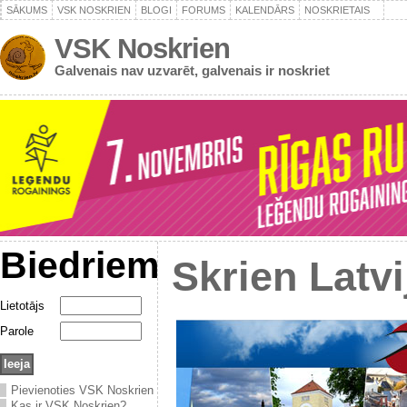
SĀKUMS
VSK NOSKRIEN
BLOGI
FORUMS
KALENDĀRS
NOSKRIETAIS
VSK Noskrien
Galvenais nav uzvarēt, galvenais ir noskriet
Biedriem
Skrien Latvi
Lietotājs
Parole
Pievienoties VSK Noskrien
Kas ir VSK Noskrien?