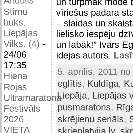
Andulis
un turpmāk modē b
Stirnu
vīriešus padara sta
buks.
– slaidas un skais
Liepājas
lielisko iespēju dz
Vilks. (4)
-
un labāk!” Ivars Egl
24/06
idejas autors.
Lasī
17:35
5. aprīlis, 2011 no
Hiēna
eglītis
,
Kuldīga
,
Ku
Rojas
Liepāja
,
Liepājas v
Ultramaratona
pusmaratons
,
Rīg
Festivāls
2026 –
skrējienu seriāls
,
VIETA
skrienlatvija.lv
,
sk