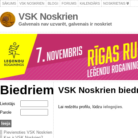
SĀKUMS
VSK NOSKRIEN
BLOGI
FORUMS
KALENDĀRS
NOSKRIETAIS
VSK Noskrien
Galvenais nav uzvarēt, galvenais ir noskriet
Biedriem
VSK Noskrien bied
Lietotājs
Lai redzētu profilu, lūdzu
ielogojies
.
Parole
Pievienoties VSK Noskrien
Kas ir VSK Noskrien?