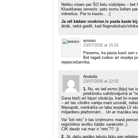
Netiku viņam par ŠO lietu sūdzējies – bet 
Klusēšanas iemesls: pats esmu šefam parādā
mēnešus. Par to kauns… ;(
Ja vēl kādam noskrien.lv pasta kaste bija
ātrāk, nekā gaidīt, kad flegmatiskais/slinka
ansiso
23/07/2026 at 15:01
Pieņemu, ka pasta kasti sen v
Bet tagad zudusi arī iespēja p
nepieciešamība.
Andulis
23/07/2026 at 22:02
1.
Nu, es tad esmu (biju) tas i
priekšroku salīdzinājumā ar “n
Gana bieži arī bijusi situācija, kad šo e-p
– arī tas cilvēks varēja mani uzrunāt, ne
Manuprāt, vienkārša un laba iespēja LV skrē
miljardieru platformām… Un ar mazāku iespē
Vai “ļoti rets” ir tas izņēmums manā personā
reģistrētos ievilku šādās sarakstēs ;)
CIK daudz vai maz ir “rets”?? :))
2.
Jā, dažu agrāko tekstu būtu gan gribējie