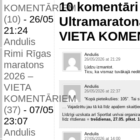
10 komentāri
KOMENTĀRIEM
(10)
-
26/05
Ultramaraton
21:24
VIETA KOME
Andulis
Rimi Rīgas
Andulis
26/05/2026 at 21:29
maratons
Lūdzu izmantot.
Ticu, ka vismaz tuvākajā nedēļ
2026 –
VIETA
Andulis
26/05/2026 at 22:37
KOMENTĀRIEM
“Kopā pieteikušies: 105″. Tai 
(37)
-
07/05
… Vajadzētu jau tā kā līdz apaļiem skaitļiem
Līdzīgi uzskata arī Sportlat un/vai organiz
23:07
līdz rītdienas =
trešdienas, 27.05. plkst. 
Andulis
Andulis
27/05/2026 at 14:00