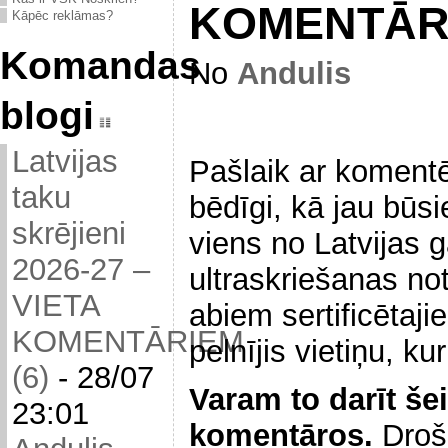
KOMENTĀR
Kāpēc reklāmas?
Komandas
No
Andulis
blogi
Latvijas
Pašlaik ar komentē
taku
bēdīgi, kā jau būsi
skrējieni
viens no Latvijas 
2026-27 –
ultraskriešanas no
VIETA
abiem sertificētaj
KOMENTĀRIEM
pelnījis vietiņu, ku
(6)
-
28/07
Varam to darīt še
23:01
komentāros.
Droši