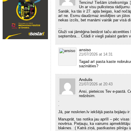
Tencinu! Tiešām izteiksmīga :
Un ar visu pulksteņa rādījumu 
Sanāk, ka tās ir 27. apļa beigas, kad noč
arī ne. Esmu daudzmaz
iesildījies
un jūtos 
nekas izcils, bet manāmi vairāk par visā 
…
Gluži vai jāmēģina beidzot taču atcerēties 
septembra… Citādi ir viegli palaist garām 
ansiso
21/07/2026 at 14:31
Tagad arī pasta kaste nobrukusi
sazināties?
Andulis
21/07/2026 at 20:43
Ansi, pieteicos Tev e-pastā. Ce
redzēsim.
.
.
Jā, par noskrien.lv iekšējā pasta bojāeju ir ļ
Manuprāt, tas notika jau aprīlī – pēc visas 
novērsa. Pieļauju, ka vairums apmeklētāj
blaknes. :( Katrā ziņā, pastkastes pilnīgu 