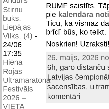
Andulis
RUMF saistīts. Tāp
Stirnu
pie
kalendāra no
buks.
Ticu, ka vismaz d
Liepājas
brīdī būs, ko teikt. 
Vilks. (4)
-
Noskrien! Uzraksti
24/06
17:35
26. maijs, 2026 n
Hiēna
6h
,
garo distanču 
Rojas
Latvijas čempionā
Ultramaratona
sacensības
,
ultra
Festivāls
komentāri
2026 –
VIETA