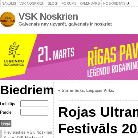
SĀKUMS
VSK NOSKRIEN
BLOGI
FORUMS
KALENDĀRS
NOSKRIETAIS
VSK Noskrien
Galvenais nav uzvarēt, galvenais ir noskriet
Biedriem
«
Stirnu buks. Liepājas Vilks.
Lietotājs
Rojas Ultra
Parole
Festivāls 2
Pievienoties VSK Noskrien
Kas ir VSK Noskrien?