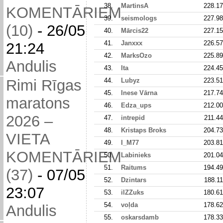
38.
MartinsA
228.17
KOMENTĀRIEM
39.
seismologs
227.98
(10)
-
26/05
40.
Mārcis22
227.15
41.
Janxxx
226.57
21:24
42.
MarksOzo
225.89
Andulis
43.
Ita
224.45
44.
Lubyz
223.51
Rimi Rīgas
45.
Inese Vārna
217.74
maratons
46.
Edza_ups
212.00
2026 –
47.
intrepid
211.44
48.
Kristaps Broks
204.73
VIETA
49.
I_M77
203.81
KOMENTĀRIEM
50.
Labinieks
201.04
51.
Raitums
194.49
(37)
-
07/05
52.
Dzintars
188.11
23:07
53.
ilZZuks
180.61
54.
voļda
178.62
Andulis
55.
oskarsdamb
178.33