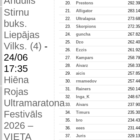
Andulis
20.
Prestons
292.39
Stirnu
21.
Alligator
283.14
22.
Ultralapsa
273.68
buks.
23.
Skorpions
272.35
Liepājas
24.
guncha
267.82
25.
Dzo
262.40
Vilks. (4)
-
26.
Ezzis
261.92
24/06
27.
Kampars
258.79
28.
Aivarz
258.33
17:35
29.
aicis
257.85
Hiēna
30.
rmamedov
257.44
Rojas
31.
Rainers
250.14
32.
Inga_K
248.67
Ultramaratona
33.
Aivars
237.90
Festivāls
34.
Timurs
235.30
35.
bro
234.43
2026 –
36.
eees
231.44
VIETA
37.
Juris
229.13