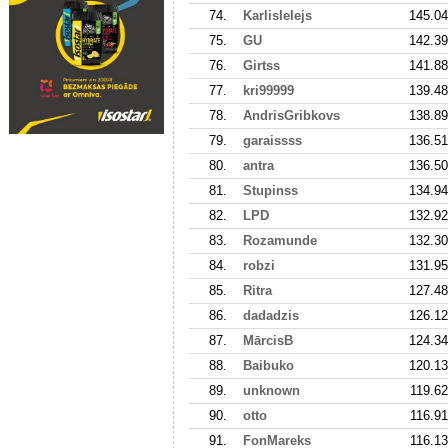
74.
KarlisIelejs
145.04
75.
GU
142.39
76.
Girtss
141.88
77.
kri99999
139.48
78.
AndrisGribkovs
138.89
79.
garaissss
136.51
80.
antra
136.50
81.
Stupinss
134.94
82.
LPD
132.92
83.
Rozamunde
132.30
84.
robzi
131.95
85.
Ritra
127.48
86.
dadadzis
126.12
87.
MārcisB
124.34
88.
Baibuko
120.13
89.
unknown
119.62
90.
otto
116.91
91.
FonMareks
116.13