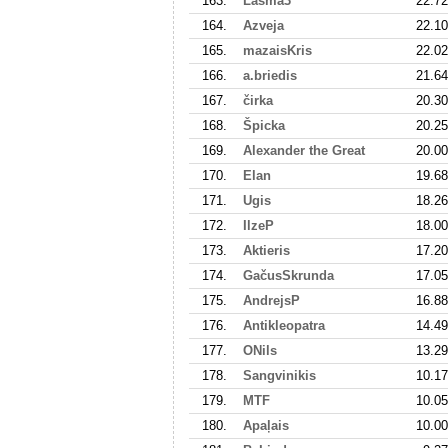
163.
Lasma3
22.72
164.
Azveja
22.10
165.
mazaisKris
22.02
166.
a.briedis
21.64
167.
čirka
20.30
168.
Špicka
20.25
169.
Alexander the Great
20.00
170.
Elan
19.68
171.
Ugis
18.26
172.
IlzeP
18.00
173.
Aktieris
17.20
174.
GačusSkrunda
17.05
175.
AndrejsP
16.88
176.
Antikleopatra
14.49
177.
ONils
13.29
178.
Sangvinikis
10.17
179.
MTF
10.05
180.
Apaļais
10.00