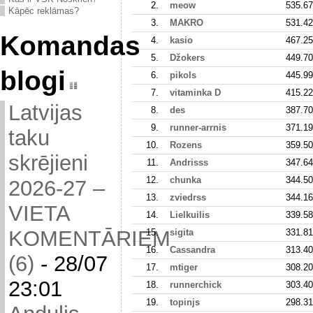
2.
meow
535.67
Kāpēc reklāmas?
3.
MAKRO
531.42
Komandas
4.
kasio
467.25
5.
Džokers
449.70
blogi
6.
pikols
445.99
7.
vitaminka D
415.22
Latvijas
8.
des
387.70
9.
runner-arrnis
371.19
taku
10.
Rozens
359.50
skrējieni
11.
Andrisss
347.64
12.
chunka
344.50
2026-27 –
13.
zviedrss
344.16
VIETA
14.
Lielkuilis
339.58
KOMENTĀRIEM
15.
sigita
331.81
16.
Cassandra
313.40
(6)
-
28/07
17.
mtiger
308.20
23:01
18.
runnerchick
303.40
19.
topinjs
298.31