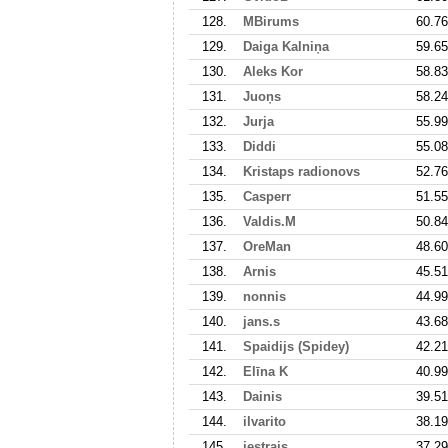
128.
MBirums
60.76
129.
Daiga Kalniņa
59.65
130.
Aleks Kor
58.83
131.
Juoņs
58.24
132.
Jurja
55.99
133.
Diddi
55.08
134.
Kristaps radionovs
52.76
135.
Casperr
51.55
136.
Valdis.M
50.84
137.
OreMan
48.60
138.
Arnis
45.51
139.
nonnis
44.99
140.
jans.s
43.68
141.
Spaidijs (Spidey)
42.21
142.
Elīna K
40.99
143.
Dainis
39.51
144.
ilvarito
38.19
145.
jestrais
37.29