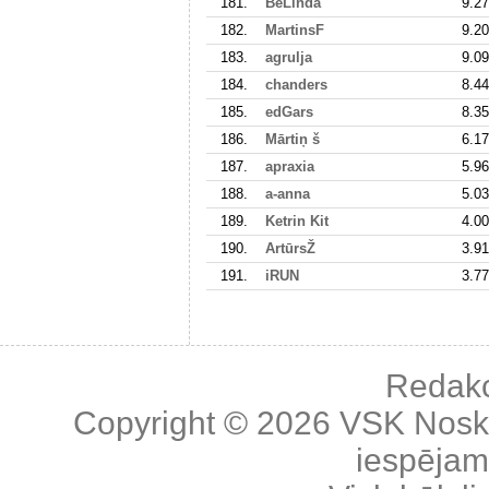
181.
BeLinda
9.27
182.
MartinsF
9.20
183.
agrulja
9.09
184.
chanders
8.44
185.
edGars
8.35
186.
Mārtiņ š
6.17
187.
apraxia
5.96
188.
a-anna
5.03
189.
Ketrin Kit
4.00
190.
ArtūrsŽ
3.91
191.
iRUN
3.77
Redakc
Copyright © 2026
VSK Nosk
iespējama