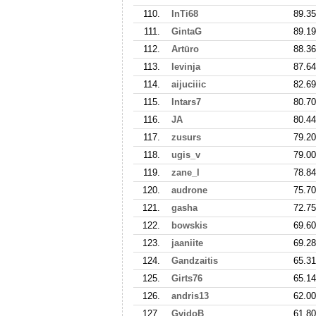
110.
InTi68
89.35
111.
GintaG
89.19
112.
Artūro
88.36
113.
Ievinja
87.64
114.
aijuciiic
82.69
115.
Intars7
80.70
116.
JA
80.44
117.
zusurs
79.20
118.
ugis_v
79.00
119.
zane_l
78.84
120.
audrone
75.70
121.
gasha
72.75
122.
bowskis
69.60
123.
jaaniite
69.28
124.
Gandzaitis
65.31
125.
Girts76
65.14
126.
andris13
62.00
127.
GvidoB
61.80