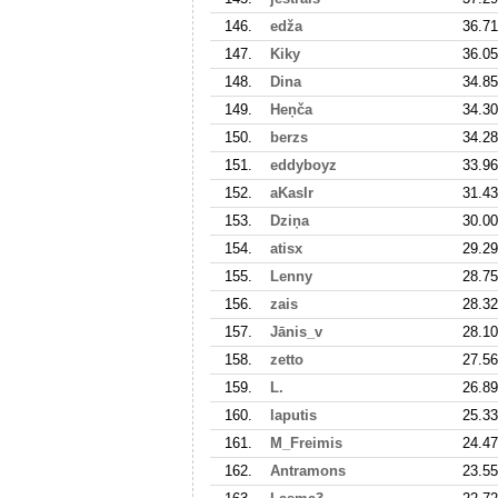
146.
edža
36.71
147.
Kiky
36.05
148.
Dina
34.85
149.
Heņča
34.30
150.
berzs
34.28
151.
eddyboyz
33.96
152.
aKasIr
31.43
153.
Dziņa
30.00
154.
atisx
29.29
155.
Lenny
28.75
156.
zais
28.32
157.
Jānis_v
28.10
158.
zetto
27.56
159.
L.
26.89
160.
laputis
25.33
161.
M_Freimis
24.47
162.
Antramons
23.55