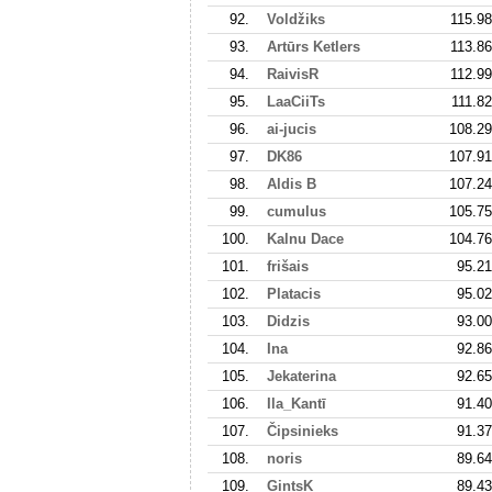
92.
Voldžiks
115.98
93.
Artūrs Ketlers
113.86
94.
RaivisR
112.99
95.
LaaCiiTs
111.82
96.
ai-jucis
108.29
97.
DK86
107.91
98.
Aldis B
107.24
99.
cumulus
105.75
100.
Kalnu Dace
104.76
101.
frišais
95.21
102.
Platacis
95.02
103.
Didzis
93.00
104.
Ina
92.86
105.
Jekaterina
92.65
106.
Ila_Kantī
91.40
107.
Čipsinieks
91.37
108.
noris
89.64
109.
GintsK
89.43