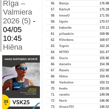
Rīga –
56.
Banija
176.98
57.
KārlisA
175.28
Valmiera
58.
IneseO
171.55
2026 (5)
-
59.
Ugolo
170.57
04/05
60.
kaķenīte
170.12
61.
piilaadzis
169.96
10:45
62.
KVerdens
168.97
Hiēna
63.
Signis
162.26
64.
NITRO
161.47
65.
Gucis
155.90
66.
dainelis
154.39
67.
Rasels
152.90
68.
Hiēna
150.45
69.
Varbutins
150.31
70.
kveks
150.00
71.
raraitis
149.09
72.
Huch
146.90
73.
Aivars703
146.52