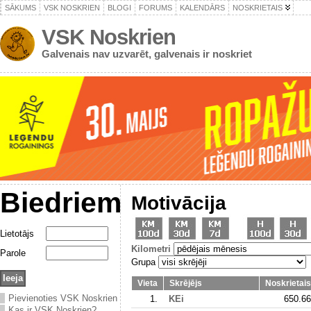
SĀKUMS
VSK NOSKRIEN
BLOGI
FORUMS
KALENDĀRS
NOSKRIETAIS
VSK Noskrien
Galvenais nav uzvarēt, galvenais ir noskriet
Biedriem
Motivācija
Lietotājs
Kilometri
Parole
Grupa
Vieta
Skrējējs
Noskrietais
Pievienoties VSK Noskrien
1.
KEi
650.66
Kas ir VSK Noskrien?