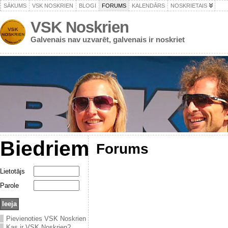
SĀKUMS
VSK NOSKRIEN
BLOGI
FORUMS
KALENDĀRS
NOSKRIETAIS
VSK Noskrien
Galvenais nav uzvarēt, galvenais ir noskriet
Biedriem
Forums
Lietotājs
Parole
Pievienoties VSK Noskrien
Kas ir VSK Noskrien?