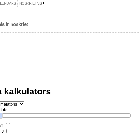
ALENDĀRS
NOSKRIETAIS
is ir noskriet
 kalkulators
tāts:
rs?
os?