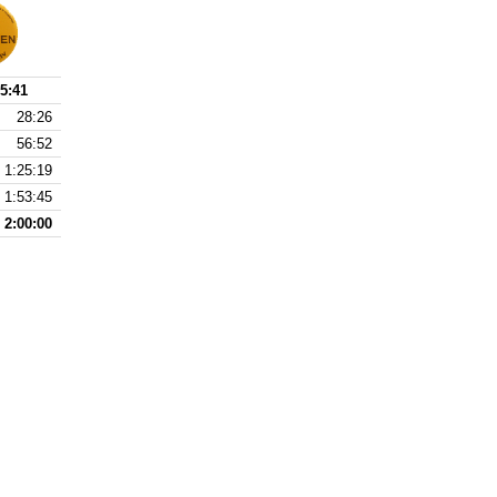
5:41
28:26
56:52
1:25:19
1:53:45
2:00:00