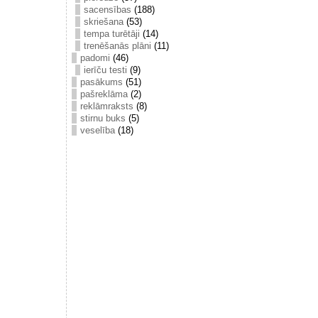
sacensības
(188)
skriešana
(53)
tempa turētāji
(14)
trenēšanās plāni
(11)
padomi
(46)
ierīču testi
(9)
pasākums
(51)
pašreklāma
(2)
reklāmraksts
(8)
stirnu buks
(5)
veselība
(18)