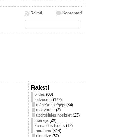
Raksti
Komentāri
Raksti
bildes
(88)
iedvesma
(172)
mēneša skrējējs
(84)
motivātors
(2)
uzdrošinies noskriet
(23)
intervija
(29)
komandas biedrs
(12)
maratons
(314)
pieredze
(57)