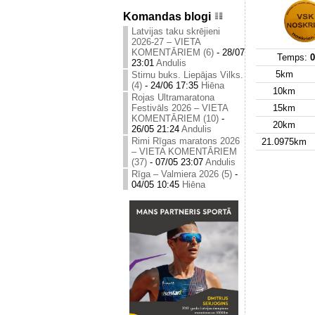
Komandas blogi
Latvijas taku skrējieni
2026-27 – VIETA
KOMENTĀRIEM (6)
-
28/07
Temps:
0
23:01
Andulis
5km
Stirnu buks. Liepājas Vilks.
(4)
-
24/06 17:35
Hiēna
10km
Rojas Ultramaratona
Festivāls 2026 – VIETA
15km
KOMENTĀRIEM (10)
-
20km
26/05 21:24
Andulis
Rimi Rīgas maratons 2026
21.0975km
– VIETA KOMENTĀRIEM
(37)
-
07/05 23:07
Andulis
Rīga – Valmiera 2026 (5)
-
04/05 10:45
Hiēna