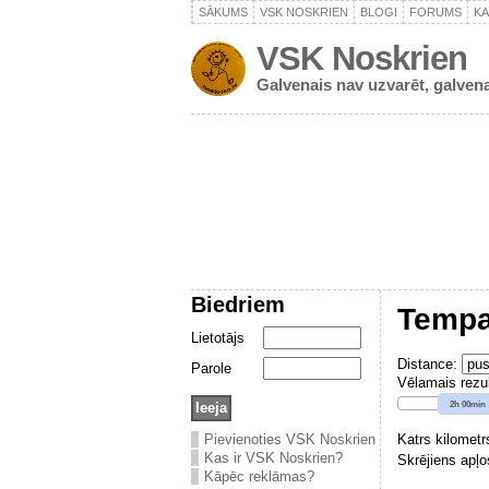
SĀKUMS
VSK NOSKRIEN
BLOGI
FORUMS
K
VSK Noskrien
Galvenais nav uzvarēt, galvena
Biedriem
Tempa
Lietotājs
Distance:
Parole
Vēlamais rezul
2h 00min
Pievienoties VSK Noskrien
Katrs kilomet
Kas ir VSK Noskrien?
Skrējiens apļ
Kāpēc reklāmas?