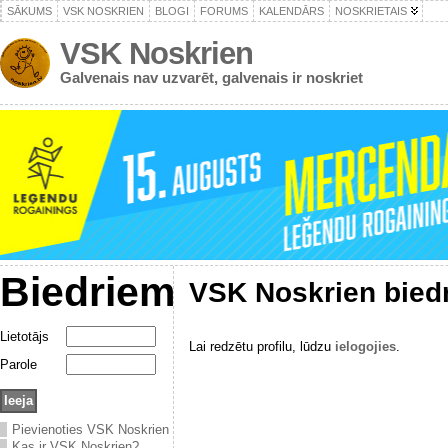
SĀKUMS
VSK NOSKRIEN
BLOGI
FORUMS
KALENDĀRS
NOSKRIETAIS
VSK Noskrien
Galvenais nav uzvarēt, galvenais ir noskriet
Biedriem
VSK Noskrien bied
Lietotājs
Lai redzētu profilu, lūdzu
ielogojies
.
Parole
Pievienoties VSK Noskrien
Kas ir VSK Noskrien?