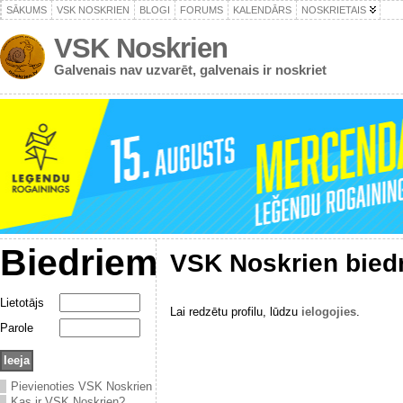
SĀKUMS
VSK NOSKRIEN
BLOGI
FORUMS
KALENDĀRS
NOSKRIETAIS
VSK Noskrien
Galvenais nav uzvarēt, galvenais ir noskriet
Biedriem
VSK Noskrien bied
Lietotājs
Lai redzētu profilu, lūdzu
ielogojies
.
Parole
Pievienoties VSK Noskrien
Kas ir VSK Noskrien?