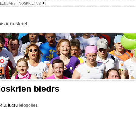
ALENDĀRS
NOSKRIETAIS
is ir noskriet
oskrien biedrs
ofilu, lūdzu
ielogojies
.