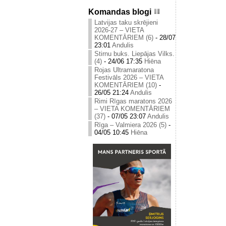
Komandas blogi
Latvijas taku skrējieni
2026-27 – VIETA
KOMENTĀRIEM (6)
-
28/07
23:01
Andulis
Stirnu buks. Liepājas Vilks.
(4)
-
24/06 17:35
Hiēna
Rojas Ultramaratona
Festivāls 2026 – VIETA
KOMENTĀRIEM (10)
-
26/05 21:24
Andulis
Rimi Rīgas maratons 2026
– VIETA KOMENTĀRIEM
(37)
-
07/05 23:07
Andulis
Rīga – Valmiera 2026 (5)
-
04/05 10:45
Hiēna