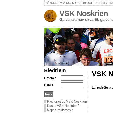
SĀKUMS
VSK NOSKRIEN
BLOGI
FORUMS
K
VSK Noskrien
Galvenais nav uzvarēt, galvena
Biedriem
VSK N
Lietotājs
Parole
Lai redzētu pr
Pievienoties VSK Noskrien
Kas ir VSK Noskrien?
Kāpēc reklāmas?