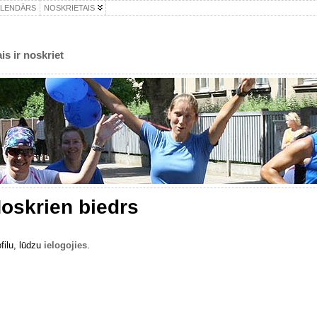
ALENDĀRS
NOSKRIETAIS
is ir noskriet
oskrien biedrs
ofilu, lūdzu
ielogojies
.