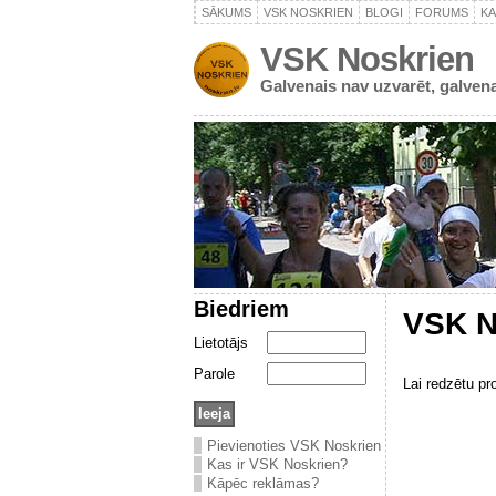
SĀKUMS
VSK NOSKRIEN
BLOGI
FORUMS
K
VSK Noskrien
Galvenais nav uzvarēt, galvena
Biedriem
VSK N
Lietotājs
Parole
Lai redzētu pr
Pievienoties VSK Noskrien
Kas ir VSK Noskrien?
Kāpēc reklāmas?