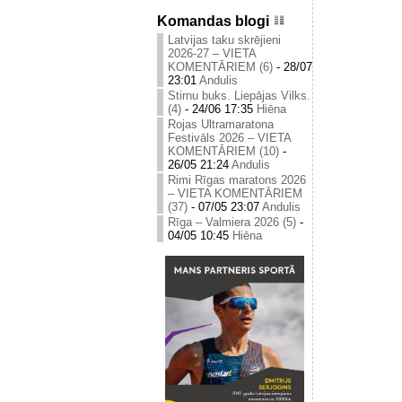
Komandas blogi
Latvijas taku skrējieni
2026-27 – VIETA
KOMENTĀRIEM (6)
-
28/07
23:01
Andulis
Stirnu buks. Liepājas Vilks.
(4)
-
24/06 17:35
Hiēna
Rojas Ultramaratona
Festivāls 2026 – VIETA
KOMENTĀRIEM (10)
-
26/05 21:24
Andulis
Rimi Rīgas maratons 2026
– VIETA KOMENTĀRIEM
(37)
-
07/05 23:07
Andulis
Rīga – Valmiera 2026 (5)
-
04/05 10:45
Hiēna