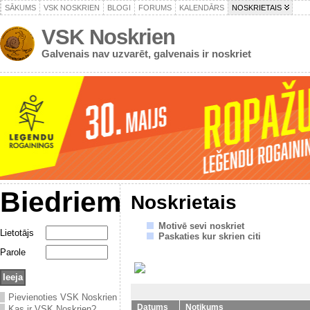
SĀKUMS
VSK NOSKRIEN
BLOGI
FORUMS
KALENDĀRS
NOSKRIETAIS
VSK Noskrien
Galvenais nav uzvarēt, galvenais ir noskriet
Biedriem
Noskrietais
Motivē sevi noskriet
Lietotājs
Paskaties kur skrien citi
Parole
Pievienoties VSK Noskrien
Datums
Notikums
Kas ir VSK Noskrien?