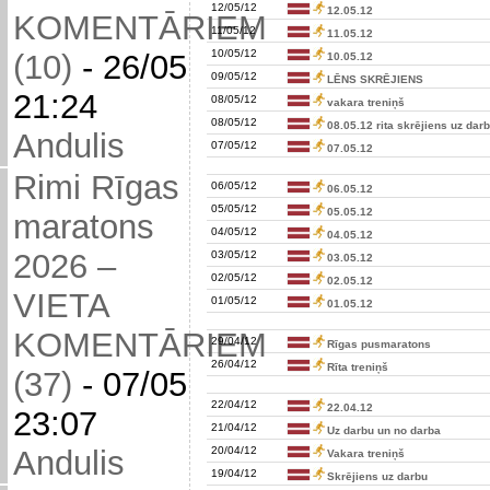
12/05/12
12.05.12
KOMENTĀRIEM
11/05/12
11.05.12
10/05/12
(10)
-
26/05
10.05.12
09/05/12
LĒNS SKRĒJIENS
21:24
08/05/12
vakara treniņš
08/05/12
08.05.12 rita skrējiens uz dar
Andulis
07/05/12
07.05.12
Rimi Rīgas
06/05/12
06.05.12
05/05/12
05.05.12
maratons
04/05/12
04.05.12
2026 –
03/05/12
03.05.12
02/05/12
02.05.12
VIETA
01/05/12
01.05.12
KOMENTĀRIEM
29/04/12
Rīgas pusmaratons
26/04/12
Rīta treniņš
(37)
-
07/05
22/04/12
22.04.12
23:07
21/04/12
Uz darbu un no darba
20/04/12
Andulis
Vakara treniņš
19/04/12
Skrējiens uz darbu