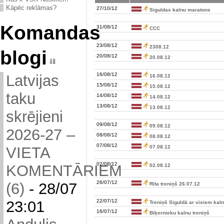
Kāpēc reklāmas?
27/10/12
Siguldas kalnu maratons
Komandas
31/08/12
CCC
23/08/12
2308.12
blogi
20/08/12
20.08.12
16/08/12
Latvijas
16.08.12
15/08/12
15.08.12
taku
14/08/12
14.08.12
13/08/12
13.08.12
skrējieni
09/08/12
09.08.12
2026-27 –
08/08/12
08.08.12
07/08/12
07.08.12
VIETA
02/08/12
KOMENTĀRIEM
02.08.12
26/07/12
(6)
-
28/07
Rīta treniņš 26.07.12
22/07/12
23:01
Treniņš Siguldā ar visiem kal
16/07/12
Biķernieku kalnu treniņš