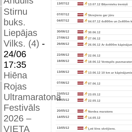
Andulis
13/07/12
13.07.12 Biķernieku treniņš
Stirnu
07/07/12
Skrejiens gar jūru
buks.
04/07/12
04.07.12 4x800m un 2x400m k
Liepājas
30/06/12
30.06.12
27/06/12
27.06.12
Vilks. (4)
-
26/06/12
26.06.12 Ar 4x800m kāpināju
24/06
22/06/12
22.06.12
18/06/12
17:35
18.06.12 Ventspils pusmarato
13/06/12
Hiēna
13.06.12 10 km ar kāpinājum
07/06/12
Rojas
07.06.12
23/05/12
Ultramaratona
23.05.12
22/05/12
22.05.12
Festivāls
20/05/12
Nordea maratons
2026 –
14/05/12
14.05.12
VIETA
13/05/12
Ļoti lēns skrējiens.