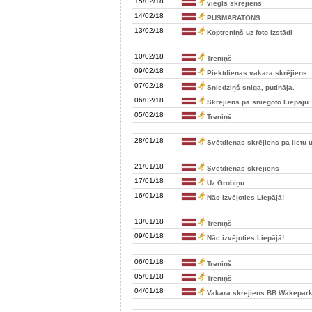
15/02/18
viegls skrējiens
14/02/18
PUSMARATONS
13/02/18
Koptreniņš uz foto izstādi
10/02/18
Treniņš
09/02/18
Piektdienas vakara skrējiens.
07/02/18
Sniedziņš sniga, putināja.
06/02/18
Skrējiens pa sniegoto Liepāju.
05/02/18
Treniņš
28/01/18
Svētdienas skrējiens pa lietu u
21/01/18
Svētdienas skrējiens
17/01/18
Uz Grobiņu
16/01/18
Nāc izvējoties Liepājā!
13/01/18
Treniņš
09/01/18
Nāc izvējoties Liepājā!
06/01/18
Treniņš
05/01/18
Treniņš
04/01/18
Vakara skrejiens BB Wakepar