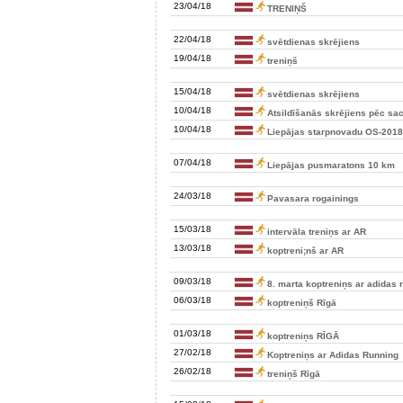
23/04/18
TRENIŅŠ
22/04/18
svētdienas skrējiens
19/04/18
treniņš
15/04/18
svētdienas skrējiens
10/04/18
Atsildīšanās skrējiens pēc s
10/04/18
Liepājas starpnovadu OS-2018
07/04/18
Liepājas pusmaratons 10 km
24/03/18
Pavasara rogainings
15/03/18
intervāla treniņs ar AR
13/03/18
koptreni;nš ar AR
09/03/18
8. marta koptreniņs ar adidas 
06/03/18
koptreniņš Rīgā
01/03/18
koptreniņs RĪGĀ
27/02/18
Koptreniņs ar Adidas Running
26/02/18
treniņš Rīgā