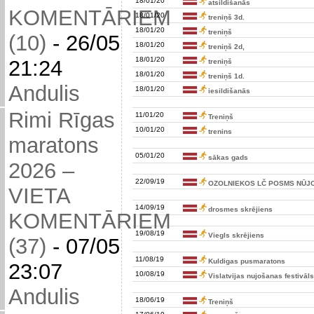
18/01/20
atsildišanās
KOMENTĀRIEM
18/01/20
treniņš 3d.
18/01/20
treniņš
(10)
-
26/05
18/01/20
treniņš 2d,
18/01/20
21:24
treniņš
18/01/20
treniņš 1d.
Andulis
18/01/20
iesildišanās
Rimi Rīgas
11/01/20
Treniņš
10/01/20
trenins
maratons
05/01/20
sākas gads
2026 –
22/09/19
OZOLNIEKOS LČ POSMS NŪJ
VIETA
14/09/19
drosmes skrējiens
KOMENTĀRIEM
19/08/19
Viegls skrējiens
(37)
-
07/05
11/08/19
Kuldigas pusmaratons
23:07
10/08/19
Vislatvijas nujošanas festivāls
Andulis
18/06/19
Treniņš