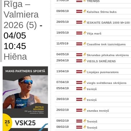
17/06/19
Rīga –
TRENIŅŠ
09/06/19
Valmiera
Kalsētas Stirnu buks
2026 (5)
-
28/05/19
IESKAITE DARBĀ 1000 M+100
04/05
19/05/19
Vēja marš
10:45
11/05/19
Coastline trek izaicinājums
Hiēna
04/05/19
Skrundas pilskalna skrējiens
29/04/19
VIEGLS SKRĒJIENS
13/04/19
Liepājas pusmaratons
07/04/19
viegls svētdienas skrējiens
05/04/19
treniņš
28/03/19
treniņš
26/02/19
stundas treniņš
09/02/19
Treniņš
08/02/19
Treniņš