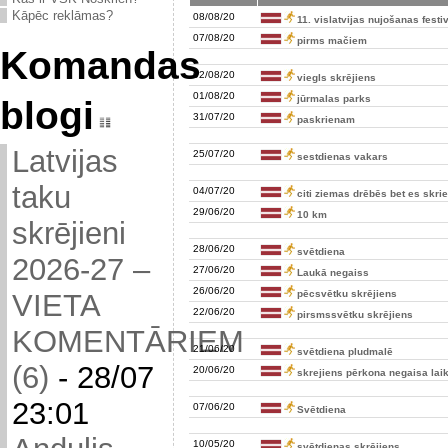
Kāpēc reklāmas?
08/08/20
11. vislatvijas nujošanas festi
07/08/20
pirms mačiem
Komandas
02/08/20
viegls skrējiens
01/08/20
jūrmalas parks
blogi
31/07/20
paskrienam
Latvijas
25/07/20
sestdienas vakars
taku
04/07/20
citi ziemas drēbēs bet es skri
29/06/20
10 km
skrējieni
28/06/20
svētdiena
2026-27 –
27/06/20
Laukā negaiss
26/06/20
pēcsvētku skrējiens
VIETA
22/06/20
pirsmssvētku skrējiens
KOMENTĀRIEM
21/06/20
svētdiena pludmalē
(6)
-
28/07
20/06/20
skrejiens pērkona negaisa lai
23:01
07/06/20
Svētdiena
10/05/20
svētdienas skrējiens