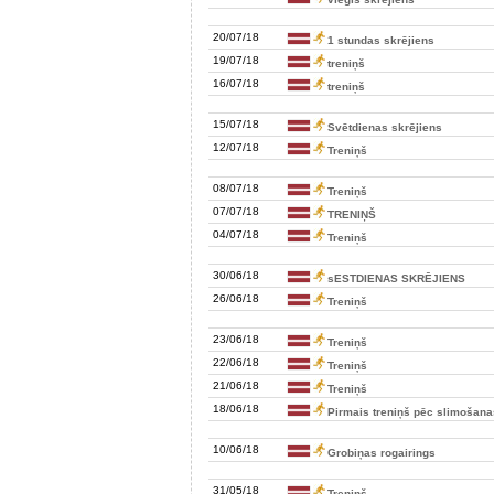
20/07/18
1 stundas skrējiens
19/07/18
treniņš
16/07/18
treniņš
15/07/18
Svētdienas skrējiens
12/07/18
Treniņš
08/07/18
Treniņš
07/07/18
TRENIŅŠ
04/07/18
Treniņš
30/06/18
sESTDIENAS SKRĒJIENS
26/06/18
Treniņš
23/06/18
Treniņš
22/06/18
Treniņš
21/06/18
Treniņš
18/06/18
Pirmais treniņš pēc slimošana
10/06/18
Grobiņas rogairings
31/05/18
Treniņš