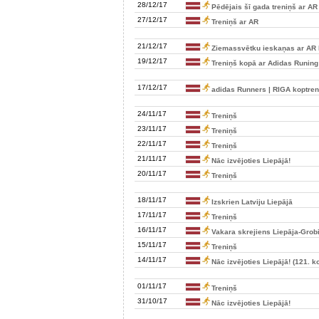
28/12/17
Pēdējais šī gada treniņš ar AR
27/12/17
Treniņš ar AR
21/12/17
Ziemassvētku ieskaņas ar AR 
19/12/17
Treniņš kopā ar Adidas Runing
17/12/17
adidas Runners | RIGA koptren
24/11/17
Treniņš
23/11/17
Treniņš
22/11/17
Treniņš
21/11/17
Nāc izvējoties Liepājā!
20/11/17
Treniņš
18/11/17
Izskrien Latviju Liepājā
17/11/17
Treniņš
16/11/17
Vakara skrejiens Liepāja-Grob
15/11/17
Treniņš
14/11/17
Nāc izvējoties Liepājā! (121. k
01/11/17
Treniņš
31/10/17
Nāc izvējoties Liepājā!