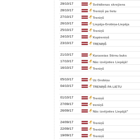
29/10/17
Svētdienas skrejiens
28/10/17
Treniņš pa lietu
27/10/17
Treniņš
26/10/17
Liepāja-Grobiņa-Liepāja
25/10/17
Treniņš
24/10/17
Koptreniņš
23/10/17
TRENIŅŠ
21/10/17
Karaostas Stirnu buks
17/10/17
Nāc izvējoties Liepājā!
16/10/17
Treniņš
05/10/17
Uz Grobiņu
04/10/17
TRENIŅŠ PA LIETU
01/10/17
Treniņš
27/09/17
treniņš
26/09/17
Nāc izvējoties Liepājā"
24/09/17
Treniņš
22/09/17
Treniņš
19/09/17
Treniņš