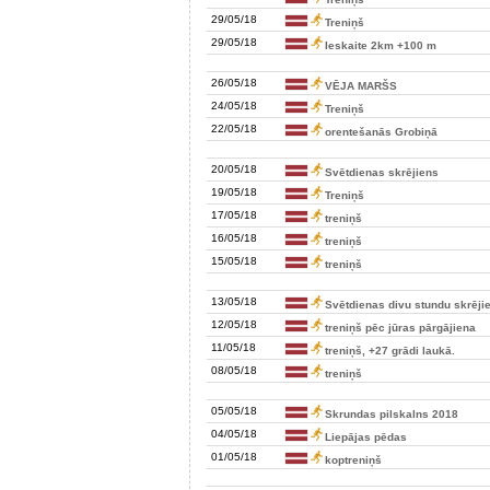
29/05/18
Treniņš
29/05/18
Ieskaite 2km +100 m
26/05/18
VĒJA MARŠS
24/05/18
Treniņš
22/05/18
orentešanās Grobiņā
20/05/18
Svētdienas skrējiens
19/05/18
Treniņš
17/05/18
treniņš
16/05/18
treniņš
15/05/18
treniņš
13/05/18
Svētdienas divu stundu skrējie
12/05/18
treniņš pēc jūras pārgājiena
11/05/18
treniņš, +27 grādi laukā.
08/05/18
treniņš
05/05/18
Skrundas pilskalns 2018
04/05/18
Liepājas pēdas
01/05/18
koptreniņš