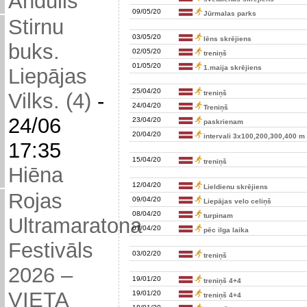
Andulis
09/05/20
Jūrmalas parks
Stirnu
03/05/20
lēns skrējiens
buks.
02/05/20
treniņš
01/05/20
1.maija skrējiens
Liepājas
25/04/20
treniņš
Vilks. (4)
-
24/04/20
Treniņš
24/06
23/04/20
paskrienam
20/04/20
intervali 3x100,200,300,400 m
17:35
15/04/20
treniņš
Hiēna
12/04/20
Lieldienu skrējiens
Rojas
09/04/20
Liepājas velo celiņš
08/04/20
turpinam
Ultramaratona
07/04/20
pēc ilga laika
Festivāls
03/02/20
treniņš
2026 –
19/01/20
treniņš 4+4
VIETA
19/01/20
treniņš 4+4