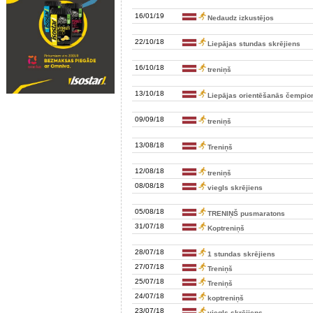
16/01/19
Nedaudz izkustējos
22/10/18
Liepājas stundas skrējiens
16/10/18
treniņš
13/10/18
Liepājas orientēšanās čempio
09/09/18
treniņš
13/08/18
Treniņš
12/08/18
treniņš
08/08/18
viegls skrējiens
05/08/18
TRENIŅŠ pusmaratons
31/07/18
Koptreniņš
28/07/18
1 stundas skrējiens
27/07/18
Treniņš
25/07/18
Treniņš
24/07/18
koptreniņš
23/07/18
viegls skrējiens