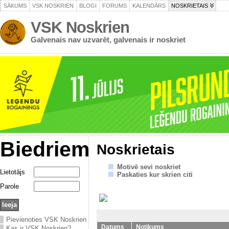
SĀKUMS
VSK NOSKRIEN
BLOGI
FORUMS
KALENDĀRS
NOSKRIETAIS
VSK Noskrien
Galvenais nav uzvarēt, galvenais ir noskriet
Biedriem
Noskrietais
Motivē sevi noskriet
Lietotājs
Paskaties kur skrien citi
Parole
Pievienoties VSK Noskrien
Datums
Notikums
Kas ir VSK Noskrien?