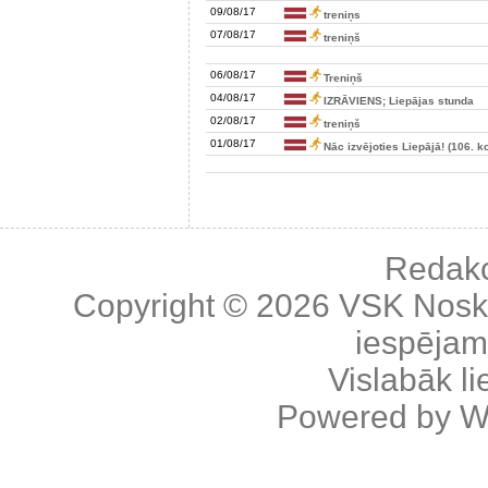
09/08/17
treniņs
07/08/17
treniņš
06/08/17
Treniņš
04/08/17
IZRĀVIENS; Liepājas stunda
02/08/17
treniņš
01/08/17
Nāc izvējoties Liepājā! (106. k
Redakc
Copyright © 2026
VSK Nosk
iespējama
Vislabāk l
Powered by
W