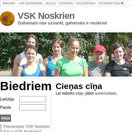
SĀKUMS
VSK NOSKRIEN
BLOGI
FORUMS
KALENDĀRS
NOSKRIETAIS
VSK Noskrien
Galvenais nav uzvarēt, galvenais ir noskriet
Biedriem
Cieņas cīņa
Lai redzētu cīņu, jābūt
autorizētam
.
Lietotājs
Parole
Pievienoties VSK Noskrien
Kas ir VSK Noskrien?