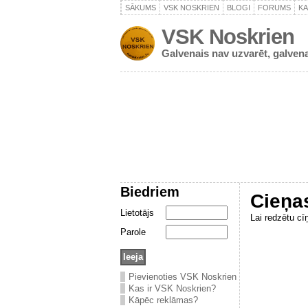
SĀKUMS
VSK NOSKRIEN
BLOGI
FORUMS
K
VSK Noskrien
Galvenais nav uzvarēt, galvena
Biedriem
Cieņa
Lietotājs
Lai redzētu cī
Parole
Pievienoties VSK Noskrien
Kas ir VSK Noskrien?
Kāpēc reklāmas?