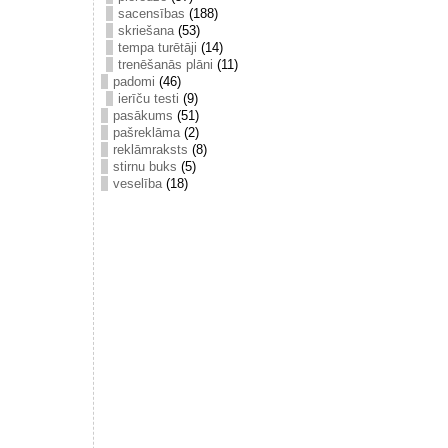
sacensības
(188)
skriešana
(53)
tempa turētāji
(14)
trenēšanās plāni
(11)
padomi
(46)
ierīču testi
(9)
pasākums
(51)
pašreklāma
(2)
reklāmraksts
(8)
stirnu buks
(5)
veselība
(18)