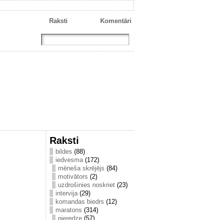
Raksti
Komentāri
Raksti
bildes
(88)
iedvesma
(172)
mēneša skrējējs
(84)
motivātors
(2)
uzdrošinies noskriet
(23)
intervija
(29)
komandas biedrs
(12)
maratons
(314)
pieredze
(57)