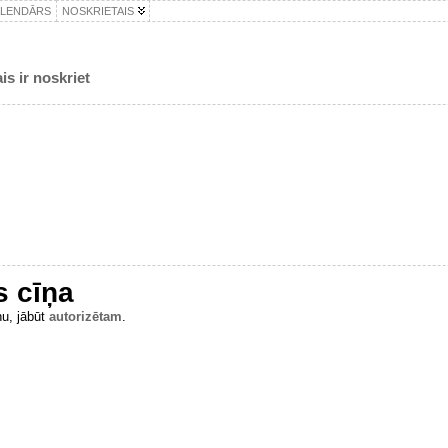
ALENDĀRS
NOSKRIETAIS
is ir noskriet
s cīņa
ņu, jābūt
autorizētam
.