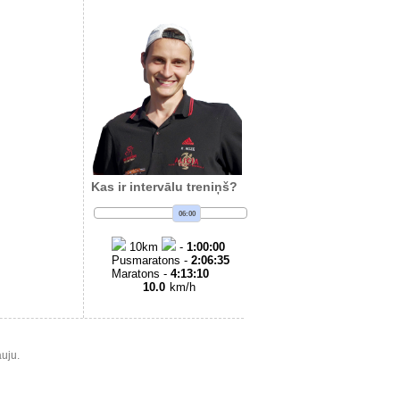
Kas ir intervālu treniņš?
06:00
10
km
-
1:00:00
Pusmaratons -
2:06:35
Maratons -
4:13:10
10.0
km/h
uju.