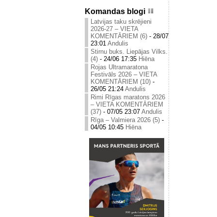
Komandas blogi
Latvijas taku skrējieni
2026-27 – VIETA
KOMENTĀRIEM (6)
-
28/07
23:01
Andulis
Stirnu buks. Liepājas Vilks.
(4)
-
24/06 17:35
Hiēna
Rojas Ultramaratona
Festivāls 2026 – VIETA
KOMENTĀRIEM (10)
-
26/05 21:24
Andulis
Rimi Rīgas maratons 2026
– VIETA KOMENTĀRIEM
(37)
-
07/05 23:07
Andulis
Rīga – Valmiera 2026 (5)
-
04/05 10:45
Hiēna