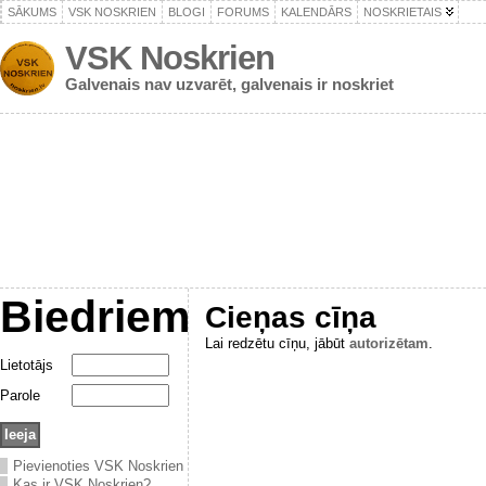
SĀKUMS
VSK NOSKRIEN
BLOGI
FORUMS
KALENDĀRS
NOSKRIETAIS
VSK Noskrien
Galvenais nav uzvarēt, galvenais ir noskriet
Biedriem
Cieņas cīņa
Lai redzētu cīņu, jābūt
autorizētam
.
Lietotājs
Parole
Pievienoties VSK Noskrien
Kas ir VSK Noskrien?