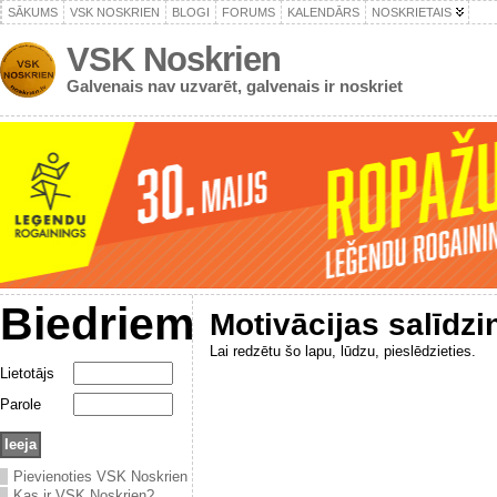
SĀKUMS
VSK NOSKRIEN
BLOGI
FORUMS
KALENDĀRS
NOSKRIETAIS
VSK Noskrien
Galvenais nav uzvarēt, galvenais ir noskriet
Biedriem
Motivācijas salīdz
Lai redzētu šo lapu, lūdzu, pieslēdzieties.
Lietotājs
Parole
Pievienoties VSK Noskrien
Kas ir VSK Noskrien?