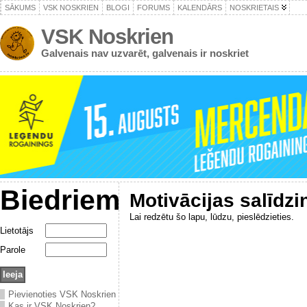
SĀKUMS
VSK NOSKRIEN
BLOGI
FORUMS
KALENDĀRS
NOSKRIETAIS
VSK Noskrien
Galvenais nav uzvarēt, galvenais ir noskriet
Biedriem
Motivācijas salīdz
Lai redzētu šo lapu, lūdzu, pieslēdzieties.
Lietotājs
Parole
Pievienoties VSK Noskrien
Kas ir VSK Noskrien?