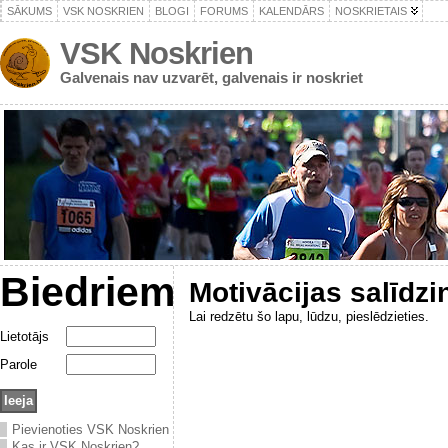
SĀKUMS
VSK NOSKRIEN
BLOGI
FORUMS
KALENDĀRS
NOSKRIETAIS
VSK Noskrien
Galvenais nav uzvarēt, galvenais ir noskriet
Biedriem
Motivācijas salīdz
Lai redzētu šo lapu, lūdzu, pieslēdzieties.
Lietotājs
Parole
Pievienoties VSK Noskrien
Kas ir VSK Noskrien?