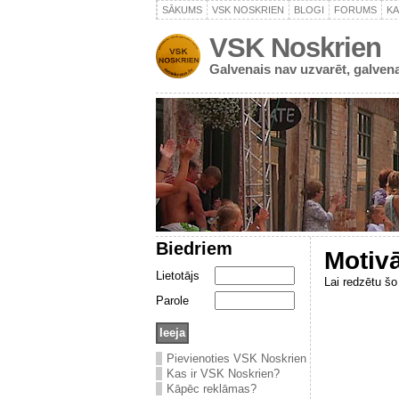
SĀKUMS
VSK NOSKRIEN
BLOGI
FORUMS
K
VSK Noskrien
Galvenais nav uzvarēt, galvena
Biedriem
Motivā
Lietotājs
Lai redzētu šo 
Parole
Pievienoties VSK Noskrien
Kas ir VSK Noskrien?
Kāpēc reklāmas?