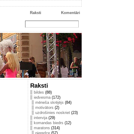
Raksti
Komentāri
Raksti
bildes
(88)
iedvesma
(172)
mēneša skrējējs
(84)
motivātors
(2)
uzdrošinies noskriet
(23)
intervija
(29)
komandas biedrs
(12)
maratons
(314)
pieredze
(57)