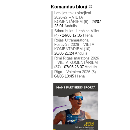
Komandas blogi
Latvijas taku skrējieni
2026-27 – VIETA
KOMENTĀRIEM (6)
-
28/07
23:01
Andulis
Stirnu buks. Liepājas Vilks.
(4)
-
24/06 17:35
Hiēna
Rojas Ultramaratona
Festivāls 2026 – VIETA
KOMENTĀRIEM (10)
-
26/05 21:24
Andulis
Rimi Rīgas maratons 2026
– VIETA KOMENTĀRIEM
(37)
-
07/05 23:07
Andulis
Rīga – Valmiera 2026 (5)
-
04/05 10:45
Hiēna