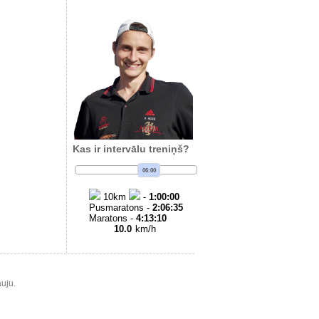
Kas ir intervālu treniņš?
06:00
10
km
-
1:00:00
Pusmaratons -
2:06:35
Maratons -
4:13:10
10.0
km/h
uju.