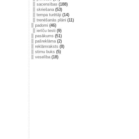
sacensības
(188)
skriešana
(53)
tempa turētāji
(14)
trenēšanās plāni
(11)
padomi
(46)
ierīču testi
(9)
pasākums
(51)
pašreklāma
(2)
reklāmraksts
(8)
stirnu buks
(5)
veselība
(18)