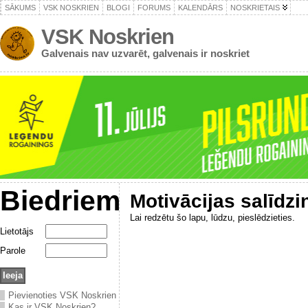
SĀKUMS
VSK NOSKRIEN
BLOGI
FORUMS
KALENDĀRS
NOSKRIETAIS
VSK Noskrien
Galvenais nav uzvarēt, galvenais ir noskriet
Biedriem
Motivācijas salīdz
Lai redzētu šo lapu, lūdzu, pieslēdzieties.
Lietotājs
Parole
Pievienoties VSK Noskrien
Kas ir VSK Noskrien?