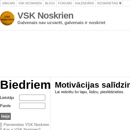
SĀKUMS
VSK NOSKRIEN
BLOGI
FORUMS
KALENDĀRS
NOSKRIETAIS
VSK Noskrien
Galvenais nav uzvarēt, galvenais ir noskriet
Biedriem
Motivācijas salīdz
Lai redzētu šo lapu, lūdzu, pieslēdzieties.
Lietotājs
Parole
Pievienoties VSK Noskrien
Kas ir VSK Noskrien?