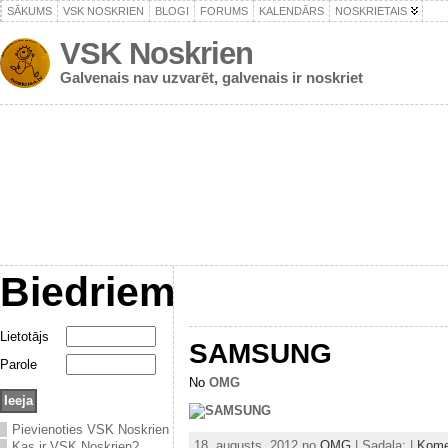
SĀKUMS
VSK NOSKRIEN
BLOGI
FORUMS
KALENDĀRS
NOSKRIETAIS
VSK Noskrien
Galvenais nav uzvarēt, galvenais ir noskriet
Biedriem
Lietotājs
SAMSUNG
Parole
No
OMG
Pievienoties VSK Noskrien
18. augusts, 2012 no
OMG
| Sadaļa: |
Kome
Kas ir VSK Noskrien?