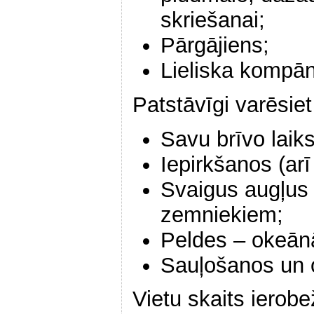
skriešanai;
Pārgājiens;
Lieliska kompān
Patstāvīgi varēsiet
Savu brīvo laiks
Iepirkšanos (arī
Svaigus augļus 
zemniekiem;
Peldes – okeānā
Sauļošanos un 
Vietu skaits ierobe