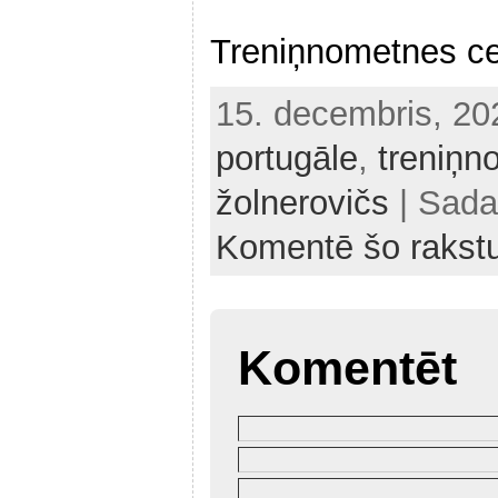
Treniņnometnes c
15. decembris, 2
portugāle
,
treniņn
žolnerovičs
| Sada
Komentē šo rakst
Komentēt