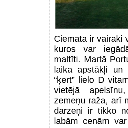
Ciematā ir vairāki v
kuros var iegādā
maltīti. Martā Port
laika apstākļi un
“ķert” lielo D vit
vietējā apelsīn
zemeņu raža, arī 
dārzeņi ir tikko n
labām cenām var 