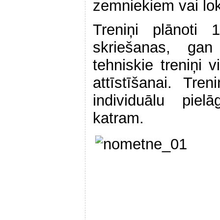
zemniekiem vai lok
Treniņi plānoti
skriešanas, gan
tehniskie treniņi v
attīstīšanai. Tre
individuālu piel
katram.