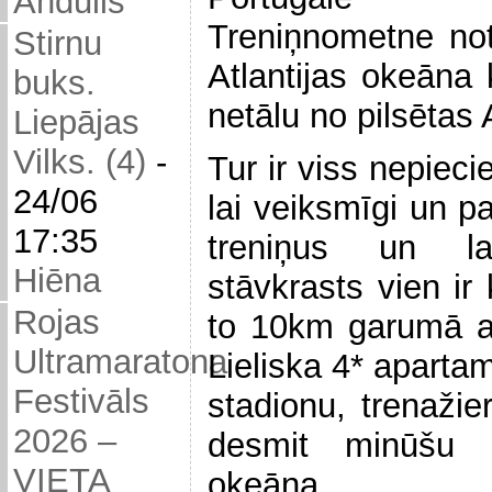
Andulis
Treniņnometne not
Stirnu
Atlantijas okeāna 
buks.
netālu no pilsētas 
Liepājas
Vilks. (4)
-
Tur ir viss nepieci
24/06
lai veiksmīgi un p
17:35
treniņus un la
Hiēna
stāvkrasts vien ir
Rojas
to 10km garumā acī
Ultramaratona
Lieliska 4* aparta
Festivāls
stadionu, trenažie
2026 –
desmit minūšu 
VIETA
okeāna.