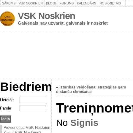
SĀKUMS
VSK NOSKRIEN
BLOGI
FORUMS
KALENDĀRS
NOSKRIETAIS
VSK Noskrien
Galvenais nav uzvarēt, galvenais ir noskriet
Biedriem
«
Izturības veidošana: stratēģijas garo
distanču skriešanai
Lietotājs
Treniņnomet
Parole
No
Signis
Pievienoties VSK Noskrien
Kas ir VSK Noskrien?