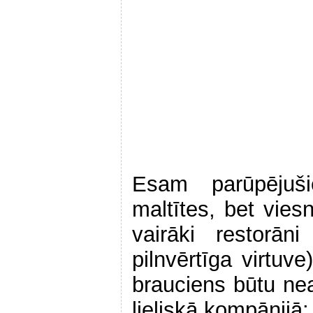
Esam parūpējuš
maltītes, bet vies
vairāki restorān
pilnvērtīga virtuve
brauciens būtu ne
lieliskā kompānijā: