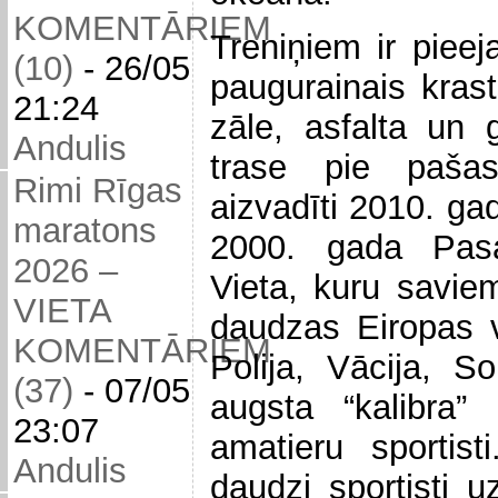
KOMENTĀRIEM
Treniņiem ir pie
(10)
-
26/05
paugurainais krast
21:24
zāle, asfalta un 
Andulis
trase pie pašas
Rimi Rīgas
aizvadīti 2010. g
maratons
2000. gada Pasa
2026 –
Vieta, kuru savie
VIETA
daudzas Eiropas v
KOMENTĀRIEM
Polija, Vācija, So
(37)
-
07/05
augsta “kalibra”
23:07
amatieru sportist
Andulis
daudzi sportisti