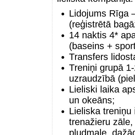
Lidojums Rīga 
(reģistrētā bag
14 naktis 4* ap
(baseins + spor
Transfers lidost
Treniņi grupā 1
uzraudzībā (piel
Lieliski laika a
un okeāns;
Lieliska treniņu
trenažieru zāle,
pludmale, dažā