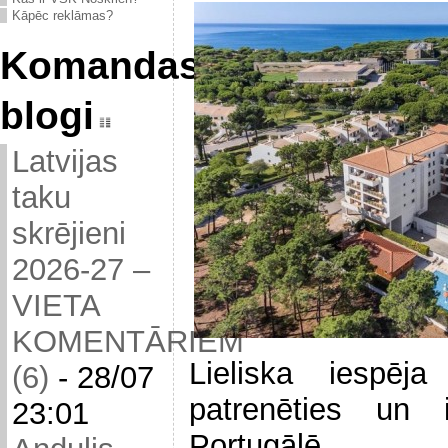
Kāpēc reklāmas?
Komandas
blogi
Latvijas
taku
skrējieni
2026-27 –
VIETA
KOMENTĀRIEM
Lieliska iespēja
(6)
-
28/07
patrenēties un 
23:01
Portugālē (04