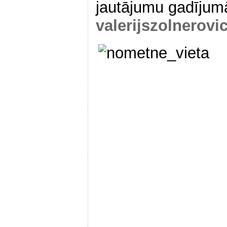
jautājumu gadījumā
valerijszolnerov