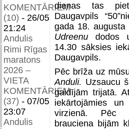
dienas tas pie
KOMENTĀRIEM
Daugavpils “50”n
(10)
-
26/05
gada 18. augusta
21:24
Udreenu
dodos u
Andulis
14.30 sāksies ie
Rimi Rīgas
Daugavpils.
maratons
2026 –
Pēc brīža uz mūsu
VIETA
Anduli.
Uzsaucu š
KOMENTĀRIEM
gaidījām trijatā. A
(37)
-
07/05
iekārtojāmies un
23:07
virzienā. Pēc 
Andulis
brauciena bijām kl