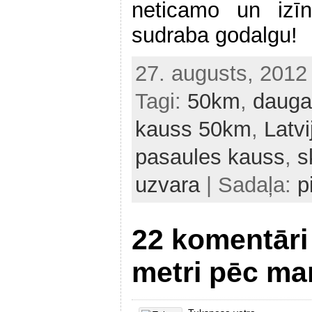
neticamo un izīn
sudraba godalgu!
27. augusts, 201
Tagi:
50km
,
dauga
kauss 50km
,
Latv
pasaules kauss
,
s
uzvara
| Sadaļa:
p
22 komentāri
metri pēc ma