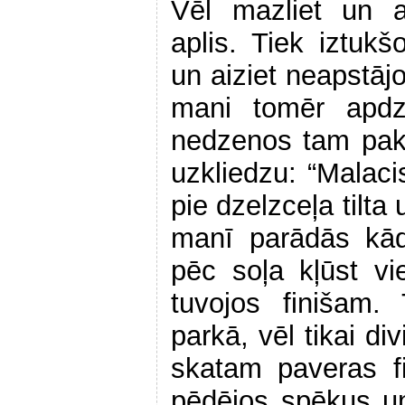
Vēl mazliet un a
aplis. Tiek iztukš
un aiziet neapstājo
mani tomēr apdze
nedzenos tam paka
uzkliedzu: “Malaci
pie dzelzceļa tilta u
manī parādās kād
pēc soļa kļūst vi
tuvojos finišam.
parkā, vēl tikai d
skatam paveras f
pēdējos spēkus un