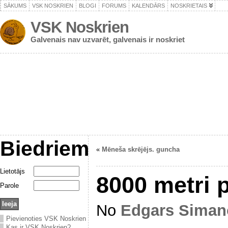
SĀKUMS
VSK NOSKRIEN
BLOGI
FORUMS
KALENDĀRS
NOSKRIETAIS
VSK Noskrien
Galvenais nav uzvarēt, galvenais ir noskriet
Biedriem
«
Mēneša skrējējs. guncha
Lietotājs
8000 metri 
Parole
No
Edgars Siman
Pievienoties VSK Noskrien
Kas ir VSK Noskrien?