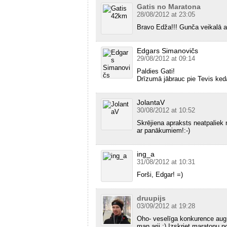
Gatis no Maratona
28/08/2012 at 23:05
Bravo Edža!!! Gunča veikalā at
Edgars Simanovičs
29/08/2012 at 09:14
Paldies Gati!
Drīzumā jābrauc pie Tevis keda
JolantaV
30/08/2012 at 10:52
Skrējiena apraksts neatpaliek 
ar panākumiem!:-)
ing_a
31/08/2012 at 10:31
Forši, Edgar! =)
druupijs
03/09/2012 at 19:28
Oho- veselīga konkurence aug 
man arii :) Izskriet maratonu n