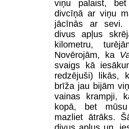
viņu palaist, be
divcīņā ar viņu m
jācīnās ar sevi.
divus apļus skr
kilometru, tur
Novērojām, ka
V
svaigs kā iesāku
redzējuši) likās
brīža jau bijām vi
vainas krampji, 
kopā, bet mūsu 
mazliet ātrāks. 
divus apļus un, ie