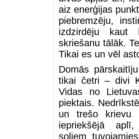
aiz enerģijas punkt
piebremzēju, inst
izdzirdēju kau
skriešanu tālāk. Te
Tikai es un vēl asto
Domās pārskaitīju
tikai četri – divi 
Vidas no Lietu
piektais. Nedrīkst
un trešo krievu s
iepriekšējā aplī
soļiem tuvojamie