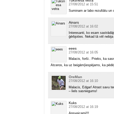
Tuksnesa vetra
27/08/2012 at 15:51
Suminam ar labo rezultātu un 
Ainars
27/08/2012 at 16:02
Interesanti, ko esam sastrādāju
ģērbjoties. Nekad tā vēl nebija 
eees
27/08/2012 at 16:05
Malacis, forši.. Prieks, ka sasn
Atceros, ka uz beigām(iespējams, ka pēdējā
OreMan
27/08/2012 at 16:10
Malacis, Edgar! Atrast savu te
– liels sasniegums!
Kuks
27/08/2012 at 16:19
Apsveicami!!!