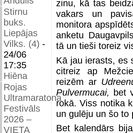
Andulis
zinu, kā tas beidz
Stirnu
vakars un pavis
buks.
monitora apspīdēts
Liepājas
anketu Daugavpil
Vilks. (4)
-
tā un tieši toreiz v
24/06
Kā jau ierasts, es 
17:35
citreiz ap Mežci
Hiēna
reizēm ar
Udreen
Rojas
Pulvermucai,
bet 
Ultramaratona
rokā. Viss notika 
Festivāls
un gulēju un šo to 
2026 –
Bet kalendārs bij
VIETA