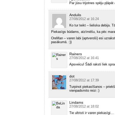
Par jūsu trijotnes spēju pļāpāt
Andulis
27/08/2012 at 16:24
Ko tur teikt – lieliska debija. T
Piekasīgs būdams, atzīmēšu, ka pēc maraton
OreMan – varen labi (aptveroši) esi uzraks
pasākumā. :))
Rainers
27/08/2012 at 16:41
Apsveicu! Šādi raksti liek spr
dot
27/08/2012 at 17:39
Turpinot piekasīšanos – priekš
vienpadsmito reizi :)
Lindams
27/08/2012 at 18:02
Tie ultristi ir varen piekasīgi… 