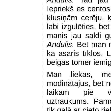
Iepriekš es centos
klusiņām cerēju, k
labi izgulēties, be
manis jau saldi g
Andulis.
Bet man n
kā asaris tīklos. 
beigās tomēr iemi
Man liekas, mē
modinātājus, bet n
laikam pie va
uztraukums. Pamo
tik galā ar cieto ri