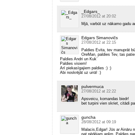
_Edgars_
27/08/2012 at 20:02
Mjā, varbūt uz nākamo gadu arī
Edgars Simanovičs
27/08/2012 at 22:15
Paldies Evita, tev manuprāt bū
OreMan, paldies Tev, tas patie
Paldies Andri un Kuk`
Paldies visiem!
Arī piekasīgajiem paldies :) :)
Abi noskrējāt uz urrā! :)
pulvermuca
27/08/2012 at 22:22
Apsveicu, komandas biedr!
bet turpini vien skriet, citādi
guncha
28/08/2012 at 09:19
Malacis,Edgar! Jūs ar Aināru n
pat pēdējam aplim. Paldies pa