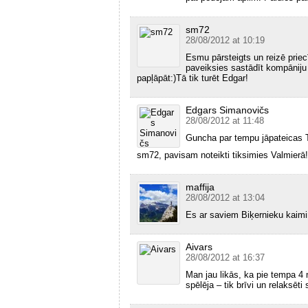
sm72
28/08/2012 at 10:19
Esmu pārsteigts un reizē prie
paveiksies sastādīt kompāniju
papļāpāt:)Tā tik turēt Edgar!
Edgars Simanovičs
28/08/2012 at 11:48
Guncha par tempu jāpateicas Tev
sm72, pavisam noteikti tiksimies Valmierā!
maffija
28/08/2012 at 13:04
Es ar saviem Biķernieku kaimiņi
Aivars
28/08/2012 at 16:37
Man jau likās, ka pie tempa 4 m
spēlēja – tik brīvi un relaksēti s