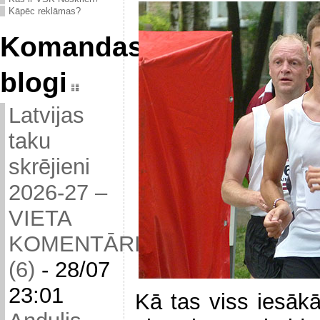
Kāpēc reklāmas?
Komandas
blogi
Latvijas
taku
skrējieni
2026-27 –
VIETA
KOMENTĀRIEM
(6)
-
28/07
23:01
Kā tas viss iesāk