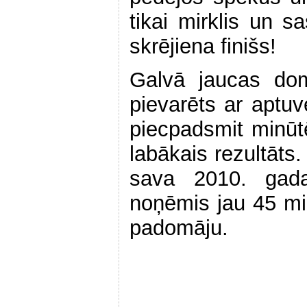
tikai mirklis un 
skrējiena finišs!
Galvā jaucas dom
pievarēts ar aptuv
piecpadsmit minūt
labākais rezultāts
sava 2010. gad
noņēmis jau 45 min
padomāju.