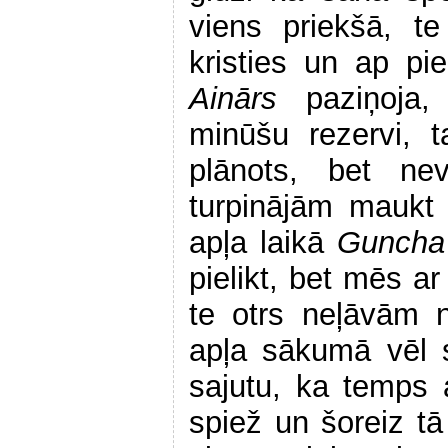
viens priekšā, t
kristies un ap pie
Ainārs
paziņoja
minūšu rezervi, 
plānots, bet nev
turpinājām maukt
apļa laikā
Gunch
pielikt, bet mēs a
te otrs neļāvām 
apļa sākumā vēl s
sajutu, ka temps 
spiež un šoreiz tā