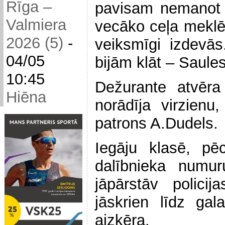
Rīga –
pavisam nemano
Valmiera
vecāko ceļa meklē
2026 (5)
-
veiksmīgi izdevā
04/05
bijām klāt – Saules
10:45
Dežurante atvēra
Hiēna
norādīja virzien
patrons A.Dudels.
Iegāju klasē, pē
dalībnieka numur
jāpārstāv polici
jāskrien līdz gal
aizķēra.