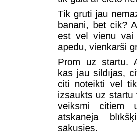
Tik grūti jau nemaz
banāni, bet cik? 
ēst vēl vienu va
apēdu, vienkārši g
Prom uz startu. 
kas jau sildījās, c
citi noteikti vēl t
izsaukts uz startu 
veiksmi citiem
atskanēja blīkš
sākusies.