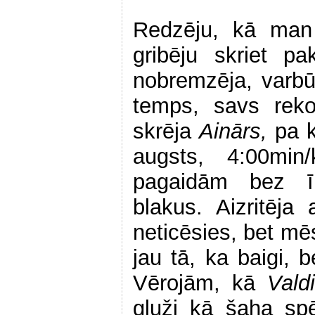
Redzēju, kā ma
gribēju skriet p
nobremzēja, varb
temps, savs reko
skrēja
Ainārs,
pa 
augsts, 4:00min/
pagaidām bez īp
blakus. Aizritēja 
neticēsies, bet mē
jau tā, ka baigi, 
Vērojām, kā
Vald
gluži kā šaha sp