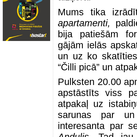
Mums tika izrādīt
apartamenti,
pald
bija patiešām fo
gājām ielās apskatī
un uz ko skatīties
“Čilli picā” un atp
Pulksten 20.00 apm
apstāstīts viss p
atpakaļ uz istabi
sarunas par un
interesanta par se
Andulis.
Tad jau