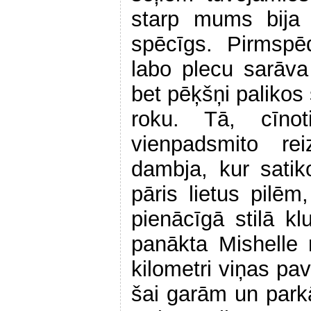
starp mums bija 
spēcīgs. Pirmspēd
labo plecu sarāva 
bet pēķšņi palikos 
roku. Tā, cīno
vienpadsmito re
dambja, kur satik
pāris lietus pilē
pienācīgā stilā kl
panākta Mishelle
kilometri viņas pa
šai garām un parkā