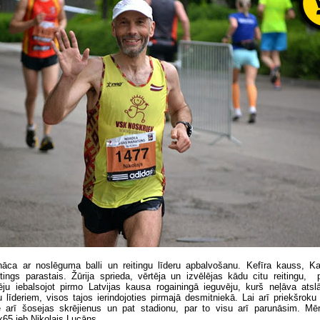
āca ar noslēguma balli un reitingu līderu apbalvošanu. Kefīra kauss, Ka
eitings parastais. Žūrija sprieda, vērtēja un izvēlējas kādu citu reitingu,
ju iebalsojot pirmo Latvijas kausa rogainingā ieguvēju, kurš neļāva atslā
u līderiem, visos tajos ierindojoties pirmajā desmitniekā. Lai arī priekšro
arī šosejas skrējienus un pat stadionu, par to visu arī parunāsim. Mē
x65 jeb Nikolajs Lucāns.