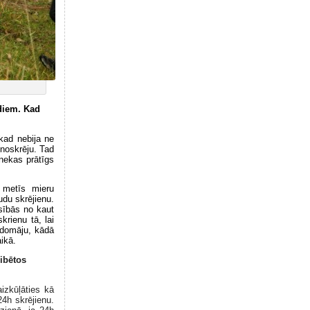
adiem. Kad
 kad nebija ne
 noskrēju. Tad
 nekas prātīgs
 metīs mieru
udu skrējienu.
sībās no kaut
krienu tā, lai
zdomāju, kādā
aikā.
ribētos
izkūļāties kā
4h skrējienu.