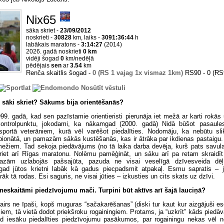
Nix65
sāka skriet -
23/09/2012
noskrieti -
30828
km, laiks -
3091:36:44
h
labākais maratons -
3:14:27
(2014)
2026. gadā noskrieti
0 km
vidēji šogad
0
km/nedēļā
pēdējais
sen
ar
3.54
km
Renča skaitlis šogad -
0 (RS 1 vajag 1x vismaz 1km)
RS90 - 0 (RS
Nosūtīt vēstuli
 sāki skriet? Sākums bija orientēšanās?
9. gadā, kad sen pazīstamie orientieristi pierunāja iet mežā ar karti rokā
kontrolpunktu, jokodami, ka nākamgad (2000. gadā) Nidā būšot pasaule
sportā veterāniem, kurā vēl varēšot piedalīties. Nodomāju, ka nebūtu slikt
ionātā, un pamazām sākās kustēšanās, kas ir ātrāka par ikdienas pastaigu. 
mežiem. Tad sekoja piedāvājums (no tā laika darba devēja, kurš pats savulai
kriet arī Rīgas maratonu. Nolēmu pamēģināt, un sāku arī pa retam skraidī
azām uzlabojās pašsajūta, pazuda ne visai veselīgā dzīvesveida dēļ
gad jūtos krietni labāk kā gadus piecpadsmit atpakaļ. Esmu sapratis – j
irāk tā rodas. Esi saguris, ne visai jūties – izkusties un cits skats uz dzīvi.
 neskaitāmi piedzīvojumu mači. Turpini būt aktīvs arī šajā lauciņā?
airs ne īpaši, kopš muguras “sačakarēšanas” (diski tur kaut kur aizgājuši es
m, tā vietā dodot priekšroku rogainingiem. Protams, ja “uzkrīt” kāds piedāv
ad iesāku piedalīties piedzīvojumu pasākumos, par rogainingu nekas vēl n