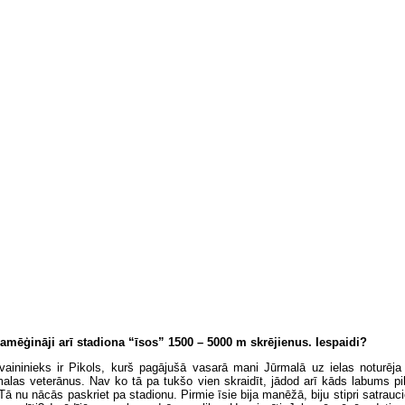
amēģināji arī stadiona “īsos” 1500 – 5000 m skrējienus. Iespaidi?
 vaininieks ir Pikols, kurš pagājušā vasarā mani Jūrmalā uz ielas noturēja
malas veterānus. Nav ko tā pa tukšo vien skraidīt, jādod arī kāds labums pi
. Tā nu nācās paskriet pa stadionu. Pirmie īsie bija manēžā, biju stipri satrauc