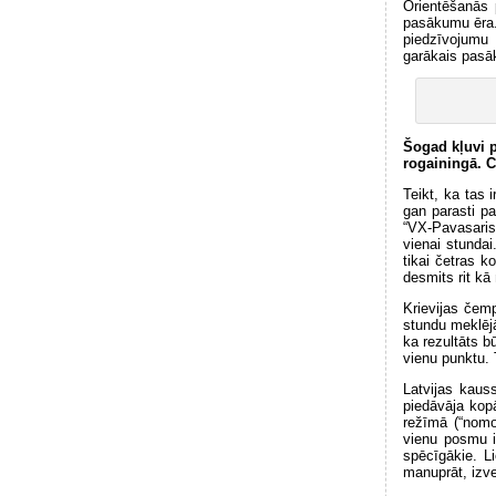
Orientēšanās 
pasākumu ēra. 
piedzīvojumu 
garākais pasā
Šogad kļuvi p
rogainingā. 
Teikt, ka tas i
gan parasti p
“VX-Pavasaris
vienai stundai
tikai četras 
desmits rit k
Krievijas čemp
stundu meklējā
ka rezultāts b
vienu punktu. 
Latvijas kauss
piedāvāja kopā
režīmā (“nomo
vienu posmu i
spēcīgākie. L
manuprāt, izve