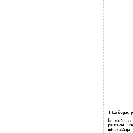
Tikai šogad p
Īso skrējienu
pārstāvēt Jūr
interpretācija