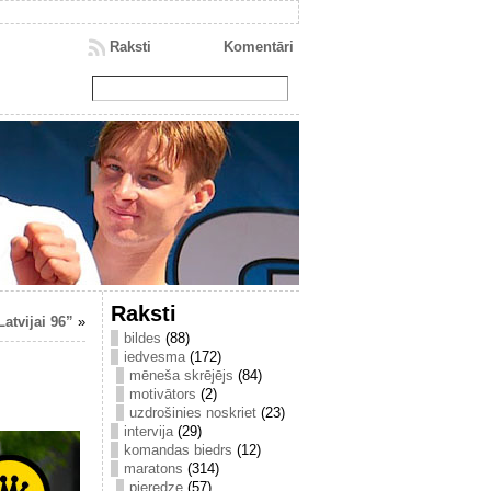
Raksti
Komentāri
Raksti
atvijai 96”
»
bildes
(88)
iedvesma
(172)
mēneša skrējējs
(84)
motivātors
(2)
uzdrošinies noskriet
(23)
intervija
(29)
komandas biedrs
(12)
maratons
(314)
pieredze
(57)