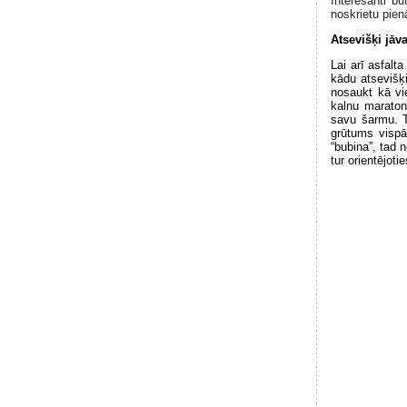
Interesanti bū
noskrietu pie
Atsevišķi jāv
Lai arī asfalt
kādu atsevišķi
nosaukt kā vi
kalnu maraton
savu šarmu. T
grūtums vispā
“bubina”, tad 
tur orientējoti