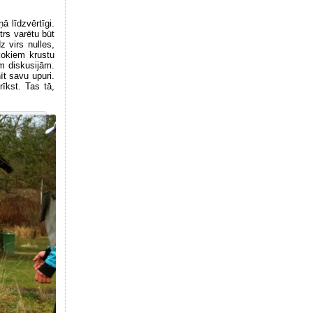
ā līdzvērtīgi.
Otrs varētu būt
z virs nulles,
kokiem krustu
ām diskusijām.
īt savu upuri.
īkst. Tas tā,