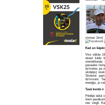
vismaz 1km)
Kad un kāpēc
Viss sākās 199
atrast kādu 
orientēšanās 
pasaules čemp
dzīvoties pa 
skrējējs) nos
Skrienot pam
dzīvsvars. Ta
enerģiju, jo va
Tavā kontā ir
Pēdējā laikā v
šiem pasākumie
nav viegli. K