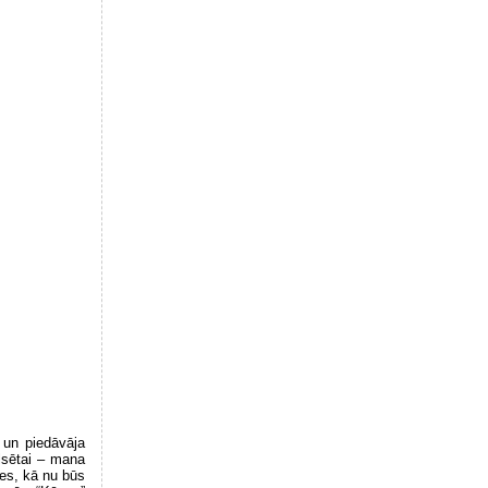
 un piedāvāja
lsētai – mana
ies, kā nu būs