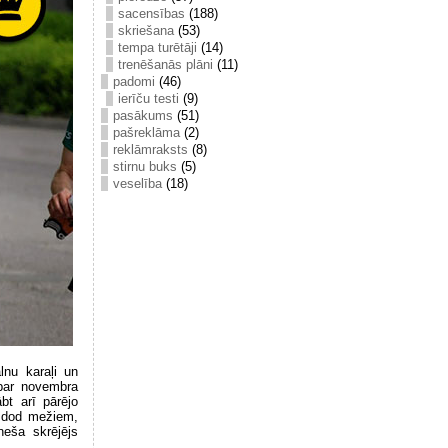
sacensības
(188)
skriešana
(53)
tempa turētāji
(14)
trenēšanās plāni
(11)
padomi
(46)
ierīču testi
(9)
pasākums
(51)
pašreklāma
(2)
reklāmraksts
(8)
stirnu buks
(5)
veselība
(18)
lnu karaļi un
 par novembra
bt arī pārējo
ku dod mežiem,
neša skrējējs