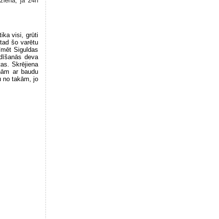
rzienā, ja 24h
ka visi, grūti
 tad šo varētu
īmēt Siguldas
ldīšanās deva
as. Skrējiena
ēnām ar baudu
u no takām, jo