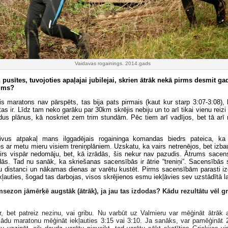
Vaidavas rogainings. 2014.gads
pusītes, tuvojoties apaļajai jubilejai, skrien ātrāk nekā pirms desmit g
rums?
is maratons nav pārspēts, tas bija pats pirmais (kaut kur starp 3:07-3:08),
as ir. Līdz tam neko garāku par 30km skrējis nebiju un to arī tikai vienu reizi
dus plānus, kā noskriet zem trim stundām. Pēc tiem arī vadījos, bet tā arī
vus atpakaļ mans ilggadējais rogaininga komandas biedrs pateica, ka
s ar metu mieru visiem treniņplāniem. Uzskatu, ka vairs netrenējos, bet izba
irs vispār nedomāju, bet, kā izrādās, šis nekur nav pazudis. Ātrums sacen
ās. Tad nu sanāk, ka skriešanas sacensībās ir ātrie “treniņi”. Sacensībās s
isu distanci un nākamas dienas ar varētu kustēt. Pirms sacensībām parasti i
ekļauties, šogad tas darbojas, visos skrējienos esmu iekļāvies sev uzstādītā l
sezon jāmērķē augstāk (ātrāk), ja jau tas izdodas? Kādu rezultātu vēl g
r, bet patreiz nezinu, vai gribu. Nu varbūt uz Valmieru var mēģināt ātrāk a
kādu maratonu mēģināt iekļauties 3:15 vai 3:10. Ja sanāks, var pamēģināt 2