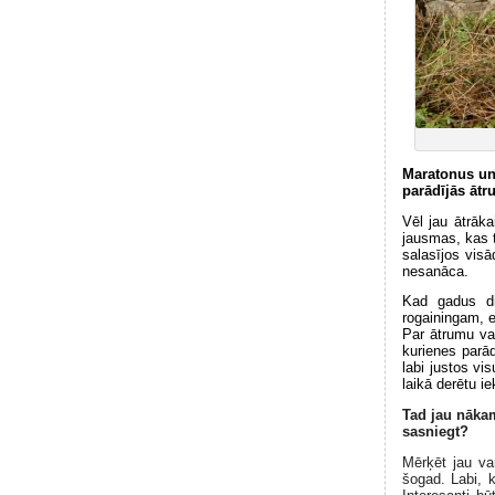
Maratonus un 
parādījās āt
Vēl jau ātrāka
jausmas, kas t
salasījos visā
nesanāca.
Kad gadus di
rogainingam, e
Par ātrumu va
kurienes parād
labi justos v
laikā derētu i
Tad jau nākam
sasniegt?
Mērķēt jau va
šogad. Labi, 