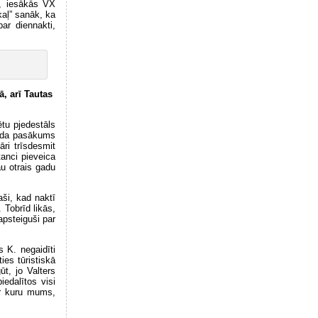
z, iesākās VX
kaļ” sanāk, ka
ar diennakti,
, arī Tautas
ētu pjedestāls
gada pasākums
ri trīsdesmit
tanci pieveica
u otrais gadu
aši, kad naktī
 Tobrīd likās,
apsteiguši par
s K. negaidīti
ies tūristiskā
t, jo Valters
edalītos visi
ar kuru mums,