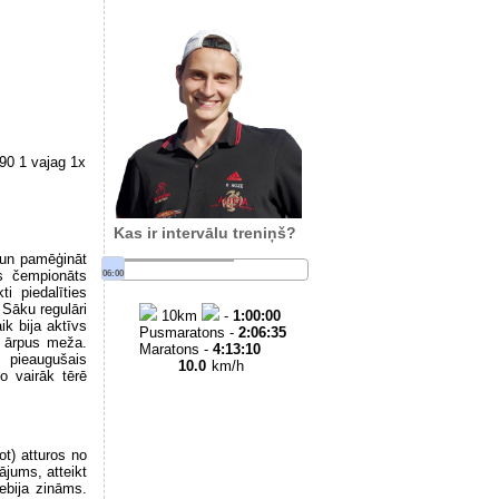
90 1 vajag 1x
Kas ir intervālu treniņš?
s un pamēģināt
06:00
s čempionāts
i piedalīties
Sāku regulāri
10
km
-
1:00:00
k bija aktīvs
Pusmaratons -
2:06:35
t ārpus meža.
Maratons -
4:13:10
 pieaugušais
10.0
km/h
o vairāk tērē
ot) atturos no
ājums, atteikt
ebija zināms.