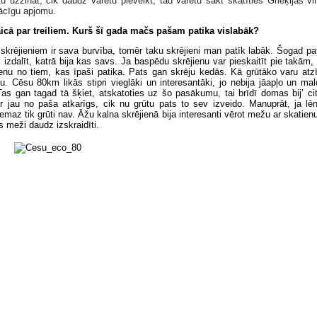
tu uzzināt, cik daudz varētu pieveikt, tad varētu sākt skatīties Grieķijas vi
nācīgu apjomu.
aicā par treiliem. Kurš šī gada mačs pašam patika vislabāk?
a skrējieniem ir sava burvība, tomēr taku skrējieni man patīk labāk. Šogad pati
 izdalīt, katrā bija kas savs. Ja baspēdu skrējienu var pieskaitīt pie takām,
enu no tiem, kas īpaši patika. Pats gan skrēju kedās. Kā grūtāko varu atz
u. Cēsu 80km likās stipri vieglāki un interesantāki, jo nebija jāapļo un ma
as gan tagad tā šķiet, atskatoties uz šo pasākumu, tai brīdī domas bij’ cit
r jau no paša atkarīgs, cik nu grūtu pats to sev izveido. Manuprāt, ja l
nemaz tik grūti nav. Āžu kalna skrējienā bija interesanti vērot mežu ar skatien
es meži daudz izskraidīti.