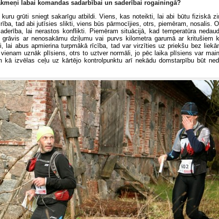
akmeņi labai komandas sadarbībai un saderībai rogainingā?
uru grūti sniegt sakarīgu atbildi. Viens, kas noteikti, lai abi būtu fiziskā ziņ
ķirība, tad abi jutīsies slikti, viens būs pārmocījies, otrs, piemēram, nosalis. 
aderība, lai nerastos konflikti. Piemēram situācijā, kad temperatūra nedaud
šā grāvis ar nenosakāmu dziļumu vai purvs kilometra garumā ar kritušiem 
i, lai abus apmierina turpmākā rīcība, tad var virzīties uz priekšu bez liek
vienam uznāk plīsiens, otrs to uztver normāli, jo pēc laika plīsiens var main
n kā izvēlas ceļu uz kārtējo kontrolpunktu arī nekādu domstarpību būt nedr