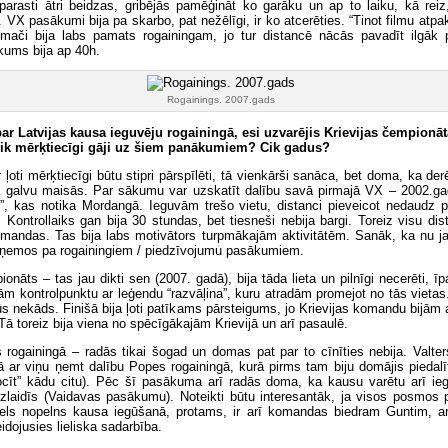
parasti ātri beidzas, gribējās pamēģināt ko garāku un ap to laiku, kā rei
VX pasākumi bija pa skarbo, pat nežēlīgi, ir ko atcerēties. “Tinot filmu atpa
mači bija labs pamats rogainingam, jo tur distancē nācās pavadīt ilgāk p
kums bija ap 40h.
Rogainings. 2007.gads
ar Latvijas kausa ieguvēju rogainingā, esi uzvarējis Krievijas čempionātā
Cik mērķtiecīgi gāji uz šiem panākumiem? Cik gadus?
r ļoti mērķtiecīgi būtu stipri pārspīlēti, tā vienkārši sanāca, bet doma, ka der
a galvu maisās. Par sākumu var uzskatīt dalību savā pirmajā VX – 2002.
”, kas notika Mordangā. Ieguvām trešo vietu, distanci pieveicot nedaudz pā
. Kontrollaiks gan bija 30 stundas, bet tiesneši nebija bargi. Toreiz visu dis
komandas. Tas bija labs motivātors turpmākajām aktivitātēm. Sanāk, ka nu ja
ā ņemos pa rogainingiem / piedzīvojumu pasākumiem.
ionāts – tas jau dikti sen (2007. gadā), bija tāda lieta un pilnīgi necerēti, īp
m kontrolpunktu ar leģendu “razvāļina”, kuru atradām promejot no tās vietas.
ūs nekāds. Finišā bija ļoti patīkams pārsteigums, jo Krievijas komandu bijām 
Tā toreiz bija viena no spēcīgākajām Krievijā un arī pasaulē.
 rogainingā – radās tikai šogad un domas pat par to cīnīties nebija. Valter
 ar viņu ņemt dalību Popes rogainingā, kurā pirms tam biju domājis piedalīt
cīt” kādu citu). Pēc šī pasākuma arī radās doma, ka kausu varētu arī iegū
zlaidīs (Vaidavas pasākumu). Noteikti būtu interesantāk, ja visos posmos pi
iels nopelns kausa iegūšanā, protams, ir arī komandas biedram Guntim, 
idojusies lieliska sadarbība.