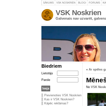
SĀKUMS
VSK NOSKRIEN
BLOGI
FORUMS
K
VSK Noskrien
Galvenais nav uzvarēt, galvena
Biedriem
«
Ar spēles 
Lietotājs
Mēneš
Parole
No
VSK Nosk
Pievienoties VSK Noskrien
Kas ir VSK Noskrien?
Kāpēc reklāmas?