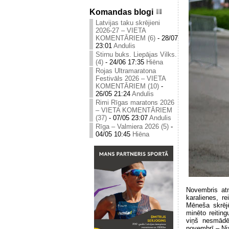
Komandas blogi
Latvijas taku skrējieni
2026-27 – VIETA
KOMENTĀRIEM (6)
-
28/07
23:01
Andulis
Stirnu buks. Liepājas Vilks.
(4)
-
24/06 17:35
Hiēna
Rojas Ultramaratona
Festivāls 2026 – VIETA
KOMENTĀRIEM (10)
-
26/05 21:24
Andulis
Rimi Rīgas maratons 2026
– VIETA KOMENTĀRIEM
(37)
-
07/05 23:07
Andulis
Rīga – Valmiera 2026 (5)
-
04/05 10:45
Hiēna
Novembris atn
karalienes, r
Mēneša skrējē
minēto reiting
viņš nesmādē 
novembrī – Ni