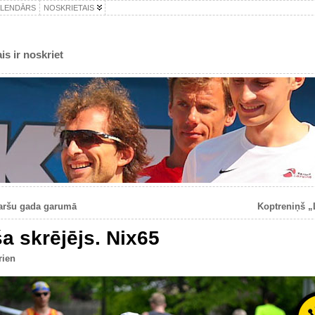
ALENDĀRS
NOSKRIETAIS
is ir noskriet
garšu gada garumā
Koptreniņš „L
a skrējējs. Nix65
rien