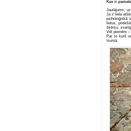
Kas ir pamat
Jautājums, uz k
Ja ir liela atš
psiholoģiskā s
lietus, priek
šķērsu, svarīg
Vēl piemērs – 
Par to kurš u
īsumā.