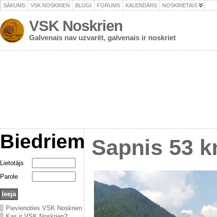
SĀKUMS
VSK NOSKRIEN
BLOGI
FORUMS
KALENDĀRS
NOSKRIETAIS
VSK Noskrien
Galvenais nav uzvarēt, galvenais ir noskriet
Biedriem
Sapnis 53 
Lietotājs
Parole
Pievienoties VSK Noskrien
Kas ir VSK Noskrien?