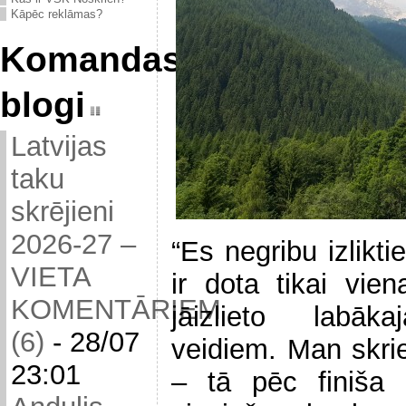
Kāpēc reklāmas?
Komandas
blogi
Latvijas
taku
skrējieni
2026-27 –
“Es negribu izlikti
VIETA
ir dota tikai vi
KOMENTĀRIEM
jāizlieto labā
(6)
-
28/07
veidiem. Man skrie
23:01
– tā pēc finiša 