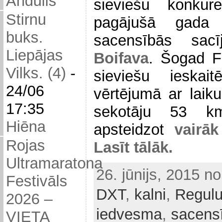
Andulis
sieviešu konkur
Stirnu
pagājušā gada 
buks.
sacensībās sa
Liepājas
Boifava
. Šogad Fe
Vilks. (4)
-
sieviešu ieskai
24/06
vērtējumā ar laiku
17:35
sekotāju 53 km
Hiēna
apsteidzot
vairā
Rojas
Lasīt tālāk.
Ultramaratona
26. jūnijs, 2015 n
Festivāls
DXT
,
kalni
,
Regul
2026 –
iedvesma
,
sacens
VIETA