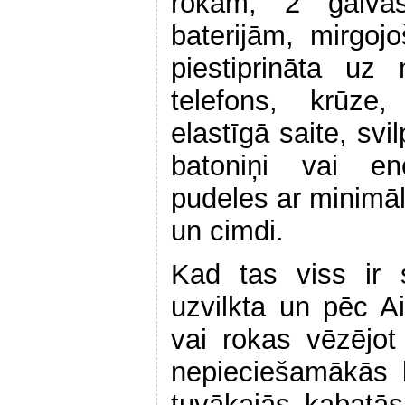
rokām, 2 galvas
baterijām, mirgo
piestiprināta u
telefons, krūze
elastīgā saite, svi
batoniņi vai en
pudeles ar minimā
un cimdi.
Kad tas viss ir 
uzvilkta un pēc A
vai rokas vēzējot
nepieciešamākās li
tuvākajās kabatā