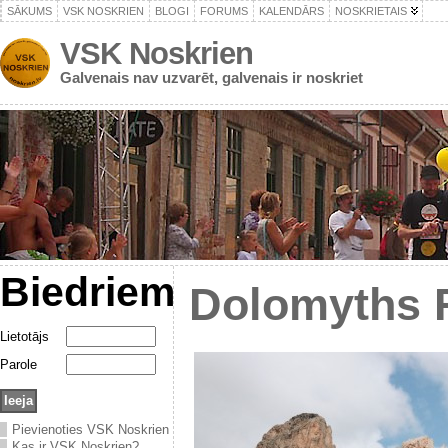
SĀKUMS
VSK NOSKRIEN
BLOGI
FORUMS
KALENDĀRS
NOSKRIETAIS
VSK Noskrien
Galvenais nav uzvarēt, galvenais ir noskriet
Biedriem
Dolomyths 
Lietotājs
Parole
Pievienoties VSK Noskrien
Kas ir VSK Noskrien?