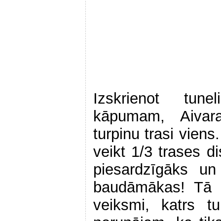
Izskrienot tune
kāpumam, Aivar
turpinu trasi viens
veikt 1/3 trases di
piesardzīgāks un
baudāmākas! Tā n
veiksmi, katrs 