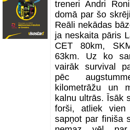
treneri Andri Ron
domā par šo skrēj
Reāli nekādas bāz
ja neskaita pāris L
CET 80km, SKM 
63km. Uz ko saņ
vairāk survival 
pēc augstummet
kilometrāžu un m
kalnu ultrās. Īsāk
forši, atliek vie
sapņot par finiša
nemaz vēl par 