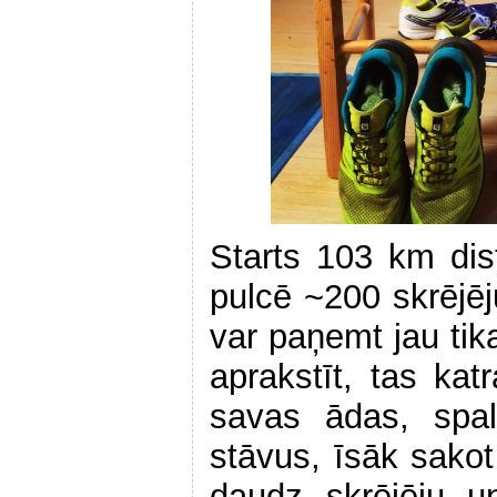
Starts 103 km dis
pulcē ~200 skrējē
var paņemt jau tika
aprakstīt, tas ka
savas ādas, spa
stāvus, īsāk sakot
daudz skrējēju u