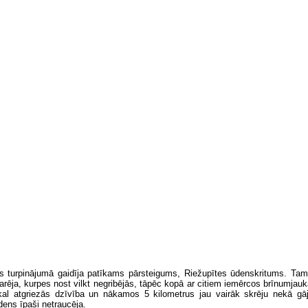
s turpinājumā gaidīja patīkams pārsteigums, Riežupītes ūdenskritums. Ta
arēja, kurpes nost vilkt negribējās, tāpēc kopā ar citiem iemērcos brīnumja
kal atgriezās dzīvība un nākamos 5 kilometrus jau vairāk skrēju nekā gā
dens īpaši netraucēja.