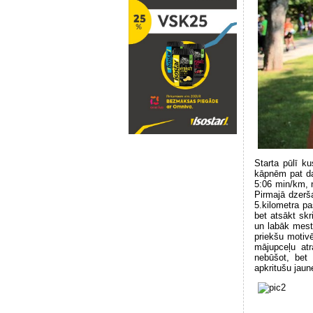
Starta pūlī ku
kāpnēm pat dab
5:06 min/km, n
Pirmajā dzerša
5.kilometra p
bet atsākt skr
un labāk mest 
priekšu motivē
mājupceļu atr
nebūšot, bet 
apkritušu jaun