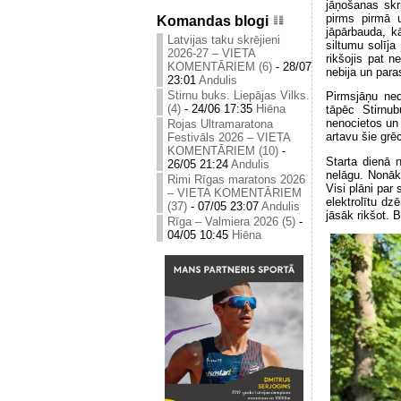
jāņošanas skr
pirms pirmā u
Komandas blogi
jāpārbauda, kā
Latvijas taku skrējieni
siltumu solīja 
2026-27 – VIETA
rikšojis pat n
KOMENTĀRIEM (6)
-
28/07
nebija un para
23:01
Andulis
Stirnu buks. Liepājas Vilks.
Pirmsjāņu ned
(4)
-
24/06 17:35
Hiēna
tāpēc Stirnub
nenocietos un 
Rojas Ultramaratona
artavu šie grēc
Festivāls 2026 – VIETA
KOMENTĀRIEM (10)
-
Starta dienā n
26/05 21:24
Andulis
nelāgu. Nonāko
Rimi Rīgas maratons 2026
Visi plāni par
– VIETA KOMENTĀRIEM
elektrolītu dzē
(37)
-
07/05 23:07
Andulis
jāsāk rikšot. 
Rīga – Valmiera 2026 (5)
-
04/05 10:45
Hiēna