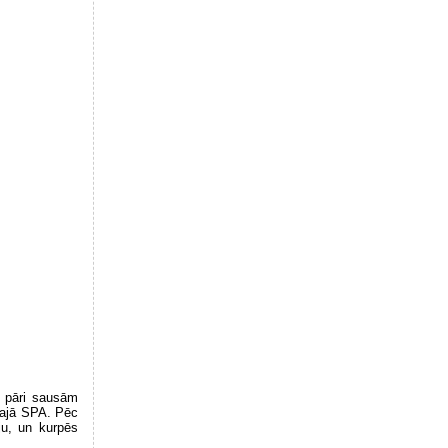
m pāri sausām
ukajā SPA. Pēc
ju, un kurpēs