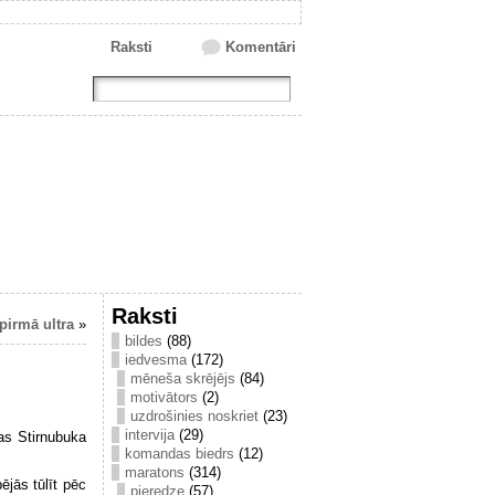
Raksti
Komentāri
Raksti
pirmā ultra
»
bildes
(88)
iedvesma
(172)
mēneša skrējējs
(84)
motivātors
(2)
uzdrošinies noskriet
(23)
intervija
(29)
jas Stirnubuka
komandas biedrs
(12)
maratons
(314)
ējās tūlīt pēc
pieredze
(57)