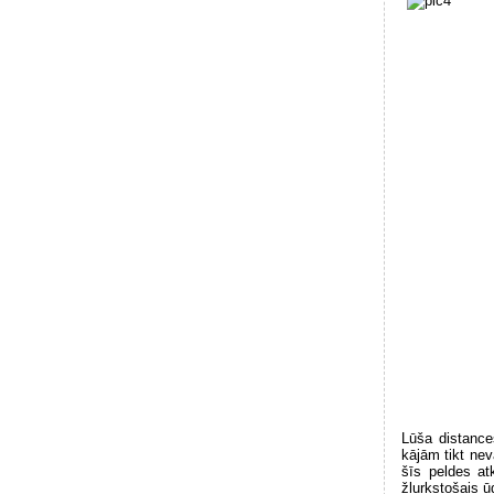
Lūša distance
kājām tikt nev
šīs peldes at
žļurkstošais ū