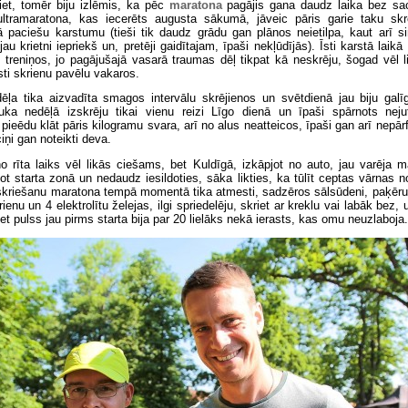
iet, tomēr biju izlēmis, ka pēc
maratona
pagājis gana daudz laika bez s
ltramaratona, kas iecerēts augusta sākumā, jāveic pāris garie taku skrē
 paciešu karstumu (tieši tik daudz grādu gan plānos neietilpa, kaut arī si
jau krietni iepriekš un, pretēji gaidītajam, īpaši nekļūdījās). Īsti karstā laik
e treniņos, jo pagājušajā vasarā traumas dēļ tikpat kā neskrēju, šogad vēl 
sti skrienu pavēlu vakaros.
ēļa tika aizvadīta smagos intervālu skrējienos un svētdienā jau biju galīgi
uka nedēļā izskrēju tikai vienu reizi Līgo dienā un īpaši spārnots nej
pieēdu klāt pāris kilogramu svara, arī no alus neatteicos, īpaši gan arī nepār
iņi gan noteikti deva.
o rīta laiks vēl likās ciešams, bet Kuldīgā, izkāpjot no auto, jau varēja 
t starta zonā un nedaudz iesildoties, sāka likties, ka tūlīt ceptas vārnas no
 skriešanu maratona tempā momentā tika atmesti, sadzēros sālsūdeni, paķēru 
rienu un 4 elektrolītu želejas, ilgi spriedelēju, skriet ar kreklu vai labāk bez, 
Bet pulss jau pirms starta bija par 20 lielāks nekā ierasts, kas omu neuzlaboja.