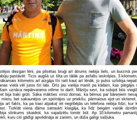
stējos diezgan lēni, pa pilsētas bruģi arī ātrums nebija liels, un burzmā p
ūju pastāvēt. Ticis augšā uz tilta un tālāk pa asfaltu ieskrējies, 3.kilometr
ākamais kilometrs arī aizgāja tīri raiti kaut arī lēnāk, jo pulss uzlidoja nepa
nas vietā vēl jutos tīri labi. Drīz jau varēja manīt pa kādam, kas pārgājis
ašam uznāca nepārvarama vēlme to darīt. Mānīju sevi, ka soļojot būs vieglā
iet bija traki grūti. Sāka mākties virsū domas, ka bērnus par bāreņiem neva
mieru, bet sakaunējos un spirinājos uz priekšu, pārmaiņus ejot un skrienot
ja arī fakts, ka pa trasi atpakaļ iet negribējās un telefona nebija līdzi, kur 
ast. Turklāt viena dāma satraukti klaigāja, ka līdz beigām vairāk dzirdi
bija slinkums skaidrot, ka vajadzētu tomēr būt. Ap 10.kilometru paman
ekli, kuru citi gādīgi apvēdināja ar zariem, un dūša galīgi sašļuka.