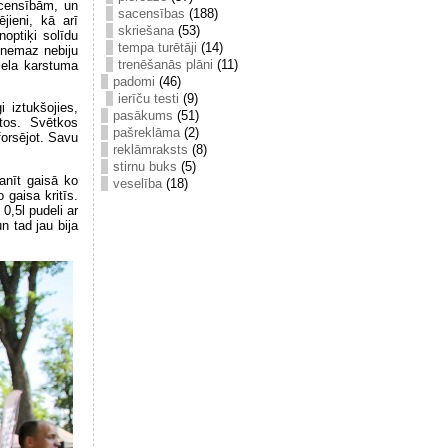
acensībām, un
sacensības
(188)
jieni, kā arī
skriešana
(53)
noptiķi solīdu
tempa turētāji
(14)
ā nemaz nebiju
trenēšanās plāni
(11)
liela karstuma
padomi
(46)
ierīču testi
(9)
 iztukšojies,
pasākums
(51)
utos. Svētkos
pašreklāma
(2)
forsējot. Savu
reklāmraksts
(8)
stirnu buks
(5)
manīt gaisā ko
veselība
(18)
 gaisa kritīs.
0,5l pudeli ar
un tad jau bija