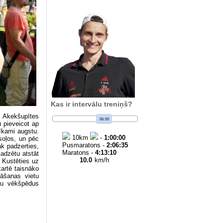
Kas ir intervālu treniņš?
ie Akekšupītes
06:00
u pieveicot ap
tīkami augstu.
10
km
-
1:00:00
 soļos, un pēc
Pusmaratons -
2:06:35
k padzerties,
Maratons -
4:13:10
jadzētu atstāt
10.0
km/h
. Kustēties uz
kartē taisnāko
nāšanas vietu
īju vēkšpēdus