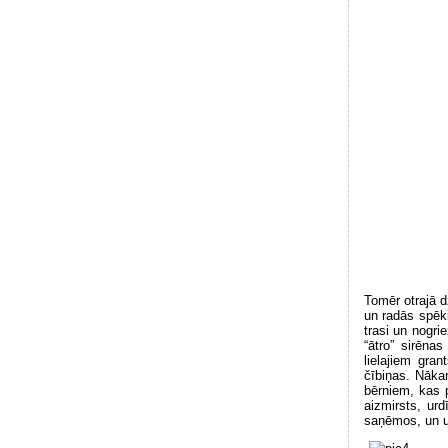
Tomēr otrajā d
un radās spēki
trasi un nogri
“ātro” sirēna
lielajiem gra
čībiņas. Nākam
bērniem, kas p
aizmirsts, urd
saņēmos, un u