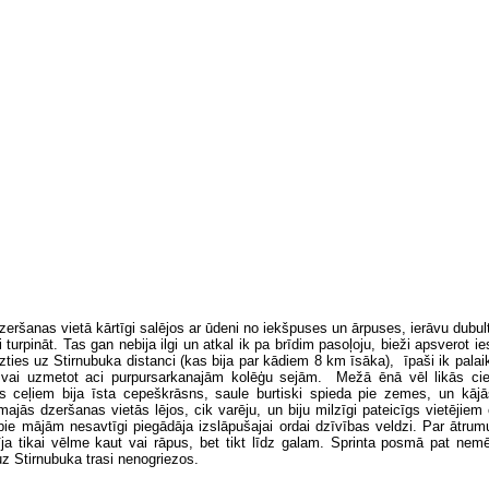
zeršanas vietā kārtīgi salējos ar ūdeni no iekšpuses un ārpuses, ierāvu dubult
 turpināt. Tas gan nebija ilgi un atkal ik pa brīdim pasoļoju, bieži apsverot ie
ezties uz Stirnubuka distanci (kas bija par kādiem 8 km īsāka), īpaši ik pala
s vai uzmetot aci purpursarkanajām kolēģu sejām. Mežā ēnā vēl likās ci
nts ceļiem bija īsta cepeškrāsns, saule burtiski spieda pie zemes, un kājā
ajās dzeršanas vietās lējos, cik varēju, un biju milzīgi pateicīgs vietējiem 
ie mājām nesavtīgi piegādāja izslāpušajai ordai dzīvības veldzi. Par ātrum
īja tikai vēlme kaut vai rāpus, bet tikt līdz galam. Sprinta posmā pat nemē
z Stirnubuka trasi nenogriezos.