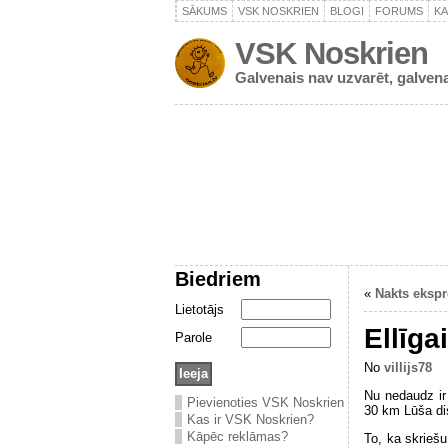
SĀKUMS
VSK NOSKRIEN
BLOGI
FORUMS
K
VSK Noskrien
Galvenais nav uzvarēt, galvena
Biedriem
«
Nakts ekspr
Lietotājs
Ellīga
Parole
No
villijs78
Nu nedaudz ir 
Pievienoties VSK Noskrien
30 km Lūša di
Kas ir VSK Noskrien?
Kāpēc reklāmas?
To, ka skriešu