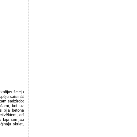
kafijas želeju
spēju saīsināt
ikam sadzirdot
ešami, bet uz
s bija betona
cilvēkiem, arī
u bija sen jau
ģināju skriet,