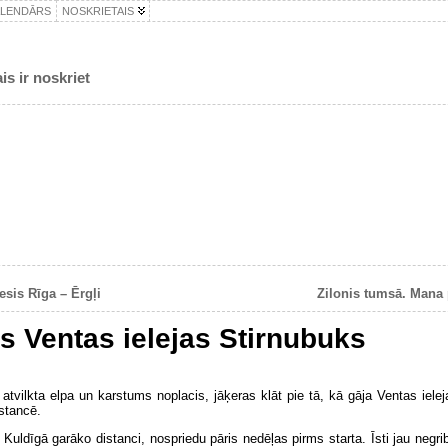
ALENDĀRS
NOSKRIETAIS
is ir noskriet
esis Rīga – Ērgļi
Zilonis tumsā. Mana 
is Ventas ielejas Stirnubuks
atvilkta elpa un karstums noplacis, jāķeras klāt pie tā, kā gāja Ventas iele
stancē.
 Kuldīgā garāko distanci, nospriedu pāris nedēļas pirms starta. Īsti jau negrib