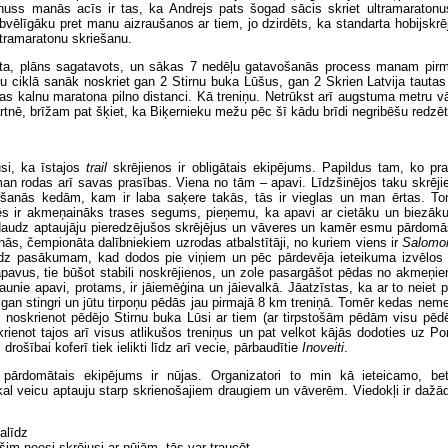
nuss manās acīs ir tas, ka Andrejs pats šogad sācis skriet ultramaratonu
abvēlīgāku pret manu aizraušanos ar tiem, jo dzirdēts, ka standarta hobijskrēj
ltramaratonu skriešanu.
ta, plāns sagatavots, un sākas 7 nedēļu gatavošanās process manam pir
ņu ciklā sanāk noskriet gan 2 Stirnu buka Lūšus, gan 2 Skrien Latvija tauta
as kalnu maratona pilno distanci. Kā treniņu. Netrūkst arī augstuma metru 
tnē, brīžam pat šķiet, ka Biķernieku mežu pēc šī kādu brīdi negribēšu redzēt
si, ka īstajos
trail
skrējienos ir obligātais ekipējums. Papildus tam, ko pr
man rodas arī savas prasības. Viena no tām – apavi. Līdzšinējos taku skrēji
šanās kedām, kam ir laba saķere takās, tās ir vieglas un man ērtas. To
s ir akmeņaināks trases segums, pieņemu, ka apavi ar cietāku un biezāku
daudz aptaujāju pieredzējušos skrējējus un vāveres un kamēr esmu pārdomā
ās, čempionāta dalībniekiem uzrodas atbalstītāji, no kuriem viens ir
Salomo
īdz pasākumam, kad dodos pie viņiem un pēc pārdevēja ieteikuma izvēlo
pavus, tie būšot stabili noskrējienos, un zole pasargāšot pēdas no akmeņie
aunie apavi, protams, ir jāiemēģina un jāievalkā. Jāatzīstas, ka ar to neiet 
ezgan stingri un jūtu tirpoņu pēdās jau pirmajā 8 km treniņā. Tomēr kedas ne
s, noskrienot pēdējo Stirnu buka Lūsi ar tiem (ar tirpstošām pēdām visu pēd
krienot tajos arī visus atlikušos treniņus un pat velkot kājās dodoties uz Po
 drošībai koferī tiek ielikti līdz arī vecie, pārbaudītie
Inoveiti
.
 pārdomātais ekipējums ir nūjas. Organizatori to min kā ieteicamo, be
al veicu aptauju starp skrienošajiem draugiem un vāverēm. Viedokļi ir dažā
alīdz
 šim neesi skrējusi ar nūjām, tās var traucēt