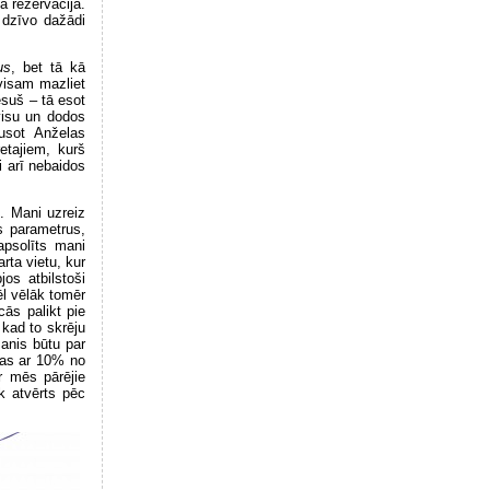
ā rezervācijā.
 dzīvo dažādi
us
, bet tā kā
visam mazliet
esuš – tā esot
visu un dodos
ausot Anželas
retajiem, kurš
i arī nebaidos
s. Mani uzreiz
s parametrus,
apsolīts mani
rta vietu, kur
os atbilstoši
ēl vēlāk tomēr
cās palikt pie
kad to skrēju
anis būtu par
stas ar 10% no
r mēs pārējie
k atvērts pēc