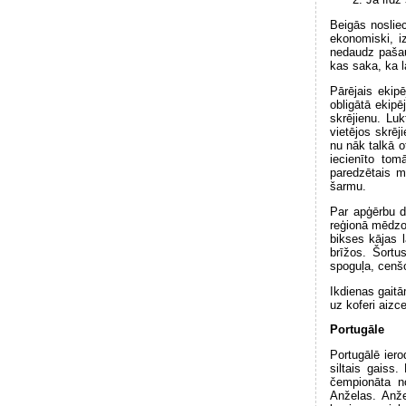
Beigās nosliec
ekonomiski, i
nedaudz pašaus
kas saka, ka l
Pārējais ekip
obligātā ekip
skrējienu. Luk
vietējos skrēj
nu nāk talkā o
iecienīto to
paredzētais ma
šarmu.
Par apģērbu da
reģionā mēdzot
bikses kājas 
brīžos. Šortu
spoguļa, cenšo
Ikdienas gaitā
uz koferi aizce
Portugāle
Portugālē iero
siltais gaiss.
čempionāta no
Anželas. Anže