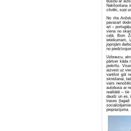
busiņu ar aizk
Nakšņošana ir
cilvēki, suņi 
No rīta Anžel
pavasarī dodo
arī – portugāļ
viena no skai
ceļā. Bom Že
ieteikumam, i
joprojām darbo
no piedzīvojum
Uzbraucu, atro
pārtver kāda 
piekrītu. Vis
aizvest uz vie
varēšot gūt n
skriešanai, ta
vairs nenožēlo
autobusa ar n
realitātē – t
daudz un es, i
trases (tagad
socializējami
pieprasījuma.