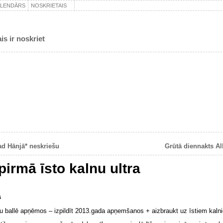
ALENDĀRS
NOSKRIETAIS
is ir noskriet
d Hānjā* neskriešu
Grūtā diennakts Al
irmā īsto kalnu ultra
s
gu ballē apņēmos – izpildīt 2013.gada apņemšanos + aizbraukt uz īstiem kalni