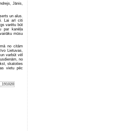
drejs, Jānis,
serts un alus.
 Lai arī citi
gs varētu būt
u par kanēļa
n vairāku mūsu
lumā no citām
īvo Lietuvas,
 un varbūt vēl
pusdienām, no
st, skatoties
nas vietu pēc