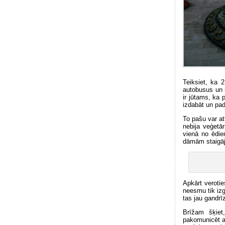
Teiksiet, ka 
autobusus un r
ir jūtams, ka 
izdabāt un pa
To pašu var at
nebija veģetā
vienā no ēdie
dāmām staigāj
Apkārt verotie
neesmu tik izg
tas jau gandrī
Brīžam šķiet
pakomunicēt ar