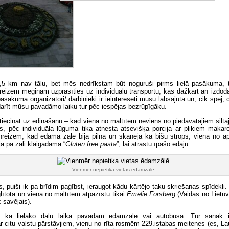
2,5 km nav tālu, bet mēs nedrīkstam būt noguruši pirms lielā pasākuma,
eizēm mēģinām uzprasīties uz individuālu transportu, kas dažkārt arī izdod
pasākuma organizatori/ darbinieki ir ieinteresēti mūsu labsajūtā un, cik spē
darīt mūsu pavadāmo laiku tur pēc iespējas bezrūpīgāku.
tiecināt uz ēdināšanu – kad vienā no maltītēm neviens no piedāvātajiem silt
rs, pēc individuāla lūguma tika atnesta atsevišķa porcija ar plikiem makar
nreizēm, kad ēdamā zāle bija pilna un skanēja kā bišu strops, viena no a
a pa zāli klaigādama “
Gluten
free pasta
”, lai atrastu īpašo ēdāju.
Vienmēr nepietika vietas ēdamzālē
s, puiši ik pa brīdim paģībst, ieraugot kādu kārtējo taku skriešanas spīdekli
lītota un vienā no maltītēm atpazīstu tikai
Emelie Forsberg
(Vaidas no Lietuv
z savējais).
, ka lielāko daļu laika pavadām ēdamzālē vai autobusā. Tur sanāk i
 citu valstu pārstāvjiem, vienu no rīta rosmēm 229.istabas meitenes (es, La