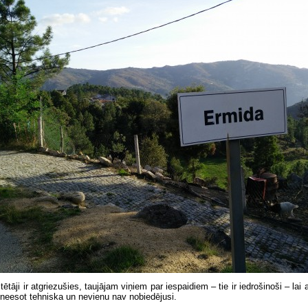
ētāji ir atgriezušies, taujājam viņiem par iespaidiem – tie ir iedrošinoši – lai 
 neesot tehniska un nevienu nav nobiedējusi.