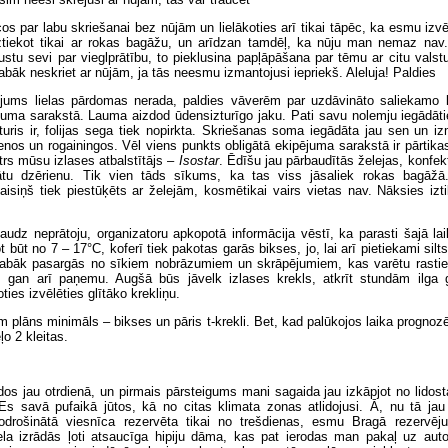
os par labu skriešanai bez nūjām un lielākoties arī tikai tāpēc, ka esmu izvē
ztiekot tikai ar rokas bagāžu, un arīdzan tamdēļ, ka nūju man nemaz nav
tu sevi par vieglprātību, to pieklusina papļāpāšana par tēmu ar citu valst
abāk neskriet ar nūjām, ja tās neesmu izmantojusi iepriekš. Aleluja! Paldies
ējums lielas pārdomas nerada, paldies vāverēm par uzdāvināto saliekamo kr
ējuma sarakstā. Lauma aizdod ūdensizturīgo jaku. Pati savu nolemju iegādāt
turis ir, folijas sega tiek nopirkta. Skriešanas soma iegādāta jau sen un i
ienos un rogainingos. Vēl viens punkts obligātā ekipējuma sarakstā ir pārtika
trs mūsu izlases atbalstītājs –
Isostar
. Ēdīšu jau pārbaudītās želejas, konfe
mātu dzērienu. Tik vien tāds sīkums, ka tas viss jāsaliek rokas bagāž
isiņš tiek piestūķēts ar želejām, kosmētikai vairs vietas nav. Nāksies izt
udz neprātoju, organizatoru apkopotā informācija vēstī, ka parasti šajā lai
 būt no 7 – 17°C, koferī tiek pakotas garās bikses, jo, lai arī pietiekami silt
labāk pasargās no sīkiem nobrāzumiem un skrāpējumiem, kas varētu rastie
s gan arī paņemu. Augšā būs jāvelk izlases krekls, atkrīt stundām ilga 
ties izvēlēties glītāko krekliņu.
m plāns minimāls – bikses un pāris t-krekli. Bet, kad palūkojos laika prognozē
ļo 2 kleitas.
dos jau otrdienā, un pirmais pārsteigums mani sagaida jau izkāpjot no lidost
 Es savā pufaikā jūtos, kā no citas klimata zonas atlidojusi. Ā, nu tā jau
drošinātā viesnīca rezervēta tikai no trešdienas, esmu Bragā rezervēju
la izrādās ļoti atsaucīga hipiju dāma, kas pat ierodas man pakaļ uz aut