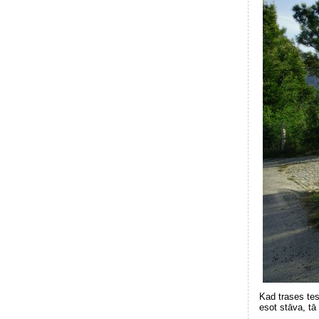
Kad trases test
esot stāva, tā