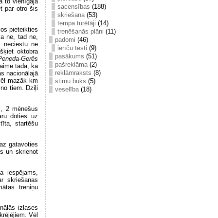
 to vienīgajā
sacensības
(188)
 par otro šis
skriešana
(53)
tempa turētāji
(14)
os pieteikties
trenēšanās plāni
(11)
a ne, tad ne,
padomi
(46)
i neciestu ne
ierīču testi
(9)
šķiet oktobra
pasākums
(51)
Peneda-Gerês
pašreklāma
(2)
laime tāda, ka
reklāmraksts
(8)
as nacionālajā
 vēl mazāk km
stirnu buks
(5)
no tiem. Dziļi
veselība
(18)
gi, 2 mēnešus
aru doties uz
īta, startēšu
maz gatavoties
s un skrienot
ja iespējams,
ar skriešanas
mātas treniņu
nālās izlases
krējējiem. Vēl