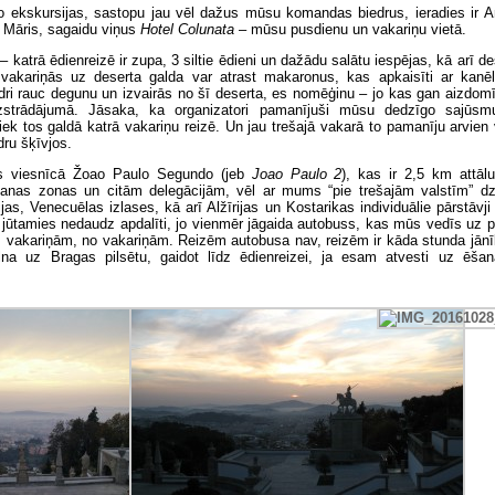
no ekskursijas, sastopu jau vēl dažus mūsu komandas biedrus, ieradies ir An
n Māris, sagaidu viņus
Hotel Colunata
– mūsu pusdienu un vakariņu vietā.
– katrā ēdienreizē ir zupa, 3 siltie ēdieni un dažādu salātu iespējas, kā arī de
vakariņās uz deserta galda var atrast makaronus, kas apkaisīti ar kanēli.
ri rauc degunu un izvairās no šī deserta, es nomēģinu – jo kas gan aizdomī
izstrādājumā. Jāsaka, ka organizatori pamanījuši mūsu dedzīgo sajūsm
ek tos galdā katrā vakariņu reizē. Un jau trešajā vakarā to pamanīju arvie
ru šķīvjos.
 viesnīcā Žoao Paulo Segundo (jeb
Joao Paulo 2
), kas ir 2,5 km attā
anas zonas un citām delegācijām, vēl ar mums “pie trešajām valstīm” dz
lijas, Venecuēlas izlases, kā arī Alžīrijas un Kostarikas individuālie pārstāvji
 jūtamies nedaudz apdalīti, jo vienmēr jāgaida autobuss, kas mūs vedīs uz 
 vakariņām, no vakariņām. Reizēm autobusa nav, reizēm ir kāda stunda jānīk
na uz Bragas pilsētu, gaidot līdz ēdienreizei, ja esam atvesti uz ēša