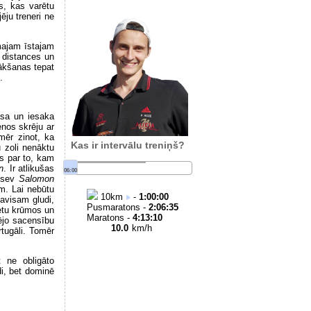
s, kas varētu
ēju treneri ne
majam īstajam
s distances un
vākšanas tepat
.
asa un iesaka
enos skrēju ar
mēr zinot, ka
Kas ir intervālu treniņš?
 zoli nenāktu
s par to, kam
n
. Ir atlikušas
06:00
s sev
Salomon
m. Lai nebūtu
10
km
-
1:00:00
pavisam gludi,
Pusmaratons -
2:06:35
metu krūmos un
Maratons -
4:13:10
ējo sacensību
10.0
km/h
rtugāli. Tomēr
t ne obligāto
di, bet dominē