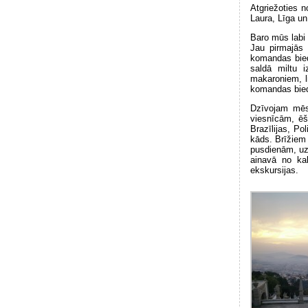
Atgriežoties 
Laura, Līga u
Baro mūs labi 
Jau pirmajās 
komandas bied
saldā miltu 
makaroniem, li
komandas bied
Dzīvojam mēs
viesnīcām, ēš
Brazīlijas, Po
kāds. Brīžiem
pusdienām, uz
ainavā no kal
ekskursijas.