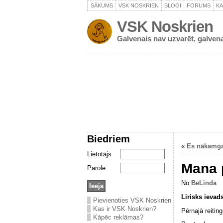
SĀKUMS
VSK NOSKRIEN
BLOGI
FORUMS
K
VSK Noskrien
Galvenais nav uzvarēt, galvena
Biedriem
«
Es nākamga
Lietotājs
Mana p
Parole
No
BeLinda
Lirisks ievad
Pievienoties VSK Noskrien
Kas ir VSK Noskrien?
Pērnajā reitin
Kāpēc reklāmas?