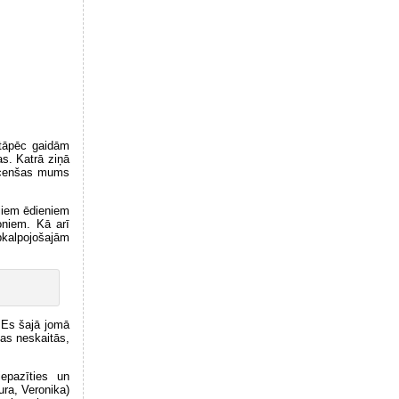
 tāpēc gaidām
as. Katrā ziņā
j, cenšas mums
ajiem ēdieniem
oniem. Kā arī
pkalpojošajām
. Es šajā jomā
as neskaitās,
epazīties un
ura, Veronika)