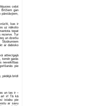
lējusies ceļot
. Brīžiem gan
u pārstāvjiem,
ūzīti, kas ir
ies uz nākošo
zmantota tepat
s rezerve. Tur
ktes un dzeršu
ā. Šķidrumiem
ikt ar dabisko
kā attiecīgajā
s, tomēr garās
s neveiklības
gorīšanās pie
, pēdējā brīdī
as un tas ir –
 arī ir! Tā kā
si istabu pie
oostu ar savu