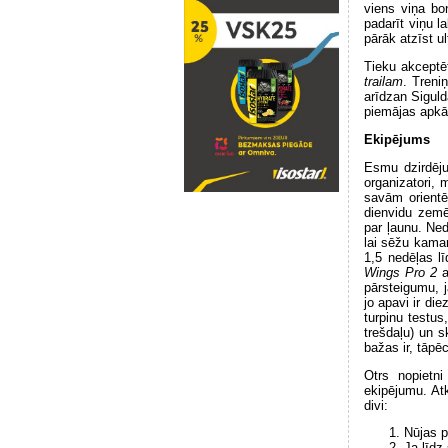
viens viņa bo
padarīt viņu l
pārāk atzīst u
Tieku akceptē
trailam
. Treni
arīdzan Siguld
piemājas apkār
Ekipējums
Esmu dzirdēju
organizatori, 
savām orientē
dienvidu zemē
par ļaunu. Ne
lai sēžu kaman
1,5 nedēļas l
Wings Pro 2
a
pārsteigumu, j
jo apavi ir di
turpinu testu
trešdaļu) un s
bažas ir, tāpēc
Otrs nopietni
ekipējumu. Atk
divi:
Nūjas p
Ja līdz