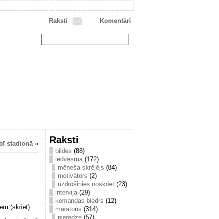
Raksti
Komentāri
Raksti
bī stadionā
»
bildes
(88)
iedvesma
(172)
mēneša skrējējs
(84)
motivātors
(2)
uzdrošinies noskriet
(23)
intervija
(29)
komandas biedrs
(12)
em (skriet).
maratons
(314)
pieredze
(57)