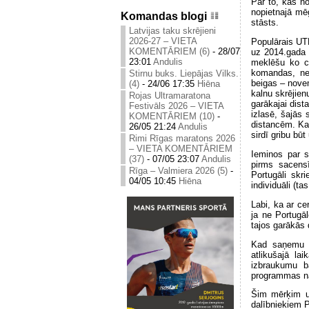
Par to, kas n
nopietnajā mē
Komandas blogi
stāsts.
Latvijas taku skrējieni
2026-27 – VIETA
Populārais UTM
KOMENTĀRIEM (6)
-
28/07
uz 2014.gada 
23:01
Andulis
meklēšu ko ci
komandas, ne 
Stirnu buks. Liepājas Vilks.
beigas – nove
(4)
-
24/06 17:35
Hiēna
kalnu skrējien
Rojas Ultramaratona
garākajai dist
Festivāls 2026 – VIETA
izlasē, šajās
KOMENTĀRIEM (10)
-
distancēm. Kas
26/05 21:24
Andulis
sirdī gribu būt
Rimi Rīgas maratons 2026
– VIETA KOMENTĀRIEM
Ieminos par 
(37)
-
07/05 23:07
Andulis
pirms sacens
Rīga – Valmiera 2026 (5)
-
Portugāli skr
04/05 10:45
Hiēna
individuāli (t
Labi, ka ar ce
ja ne Portugā
tajos garākās 
Kad saņemu ap
atlikušajā la
izbraukumu ba
programmas n
Šim mērķim uz
dalībniekiem P