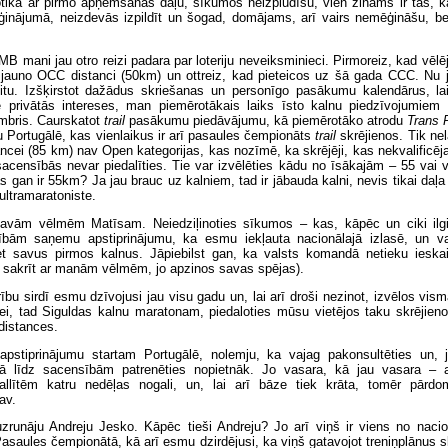
otika ar pirmo apņemšanās daļu, sīkumos neizplūdīšu, vien zināms ir tas, ka
ģinājumā, neizdevās izpildīt un šogad, domājams, arī vairs nemēģināšu, bet
B mani jau otro reizi padara par loteriju neveiksminieci. Pirmoreiz, kad vēlēj
jauno OCC distanci (50km) un ottreiz, kad pieteicos uz šā gada CCC. Nu j
tu. Izšķirstot dažādus skriešanas un personīgo pasākumu kalendārus, la
privātās intereses, man piemērotākais laiks īsto kalnu piedzīvojumiem 
mbris. Caurskatot
trail
pasākumu piedāvājumu, kā piemērotāko atrodu
Trans 
u Portugālē, kas vienlaikus ir arī pasaules čempionāts
trail
skrējienos. Tik ne
ancei (85 km) nav Open kategorijas, kas nozīmē, ka skrējēji, kas nekvalificēj
 sacensībās nevar piedalīties. Tie var izvēlēties kādu no īsākajām – 55 vai
 gan ir 55km? Ja jau brauc uz kalniem, tad ir jābauda kalni, nevis tikai daļa 
 ultramaratoniste.
savām vēlmēm Matīsam. Neiedziļinoties sīkumos – kas, kāpēc un ciki il
ībām saņemu apstiprinājumu, ka esmu iekļauta nacionālajā izlasē, un v
iet savus pirmos kalnus. Jāpiebilst gan, ka valsts komandā netieku ieskait
as sakrīt ar manām vēlmēm, jo apzinos savas spējas).
rību sirdī esmu dzīvojusi jau visu gadu un, lai arī droši nezinot, izvēlos vis
lei, tad Siguldas kalnu maratonam, piedaloties mūsu vietējos taku skrējieno
distances.
stiprinājumu startam Portugālē, nolemju, ka vajag pakonsultēties un, 
ikā līdz sacensībām patrenēties nopietnāk. Jo vasara, kā jau vasara – 
llītēm katru nedēļas nogali, un, lai arī bāze tiek krāta, tomēr pārdo
av.
runāju Andreju Jesko. Kāpēc tieši Andreju? Jo arī viņš ir viens no nacio
asaules čempionātā, kā arī esmu dzirdējusi, ka viņš gatavojot treniņplānus s