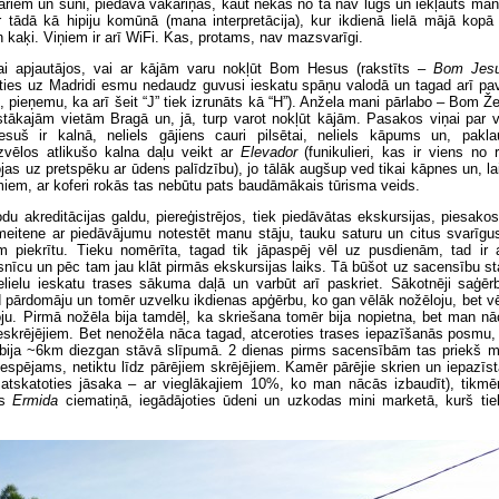
ariem un suni, piedāvā vakariņas, kaut nekas no tā nav lūgs un iekļauts man
 tādā kā hipiju komūnā (mana interpretācija), kur ikdienā lielā mājā kopā
un kaķi. Viņiem ir arī WiFi. Kas, protams, nav mazsvarīgi.
ai apjautājos, vai ar kājām varu nokļūt Bom Hesus (rakstīts –
Bom Jes
ties uz Madridi esmu nedaudz guvusi ieskatu spāņu valodā un tagad arī pa
u, pieņemu, ka arī šeit “J” tiek izrunāts kā “H”). Anžela mani pārlabo – Bom Ž
stākajām vietām Bragā un, jā, turp varot nokļūt kājām. Pasakos viņai par 
suš ir kalnā, neliels gājiens cauri pilsētai, neliels kāpums un, pakl
zvēlos atlikušo kalna daļu veikt ar
Elevador
(funikulieri, kas ir viens no 
jas uz pretspēku ar ūdens palīdzību), jo tālāk augšup ved tikai kāpnes un, la
iem, ar koferi rokās tas nebūtu pats baudāmākais tūrisma veids.
du akreditācijas galdu, piereģistrējos, tiek piedāvātas ekskursijas, piesako
meitene ar piedāvājumu notestēt manu stāju, tauku saturu un citus svarīgu
am piekrītu. Tieku nomērīta, tagad tik jāpaspēj vēl uz pusdienām, tad ir 
snīcu un pēc tam jau klāt pirmās ekskursijas laiks. Tā būšot uz sacensību sta
elielu ieskatu trases sākuma daļā un varbūt arī paskriet. Sākotnēji saģērbj
d pārdomāju un tomēr uzvelku ikdienas apģērbu, ko gan vēlāk nožēloju, bet v
ju. Pirmā nožēla bija tamdēļ, ka skriešana tomēr bija nopietna, bet man nā
eskrējējiem. Bet nenožēla nāca tagad, atceroties trases iepazīšanās posmu, 
ie bija ~6km diezgan stāvā slīpumā. 2 dienas pirms sacensībām tas priekš m
espējams, netiktu līdz pārējiem skrējējiem. Kamēr pārējie skrien un iepazī
 atskatoties jāsaka – ar vieglākajiem 10%, ko man nācās izbaudīt), tikmē
es
Ermida
ciematiņā, iegādājoties ūdeni un uzkodas mini marketā, kurš tie