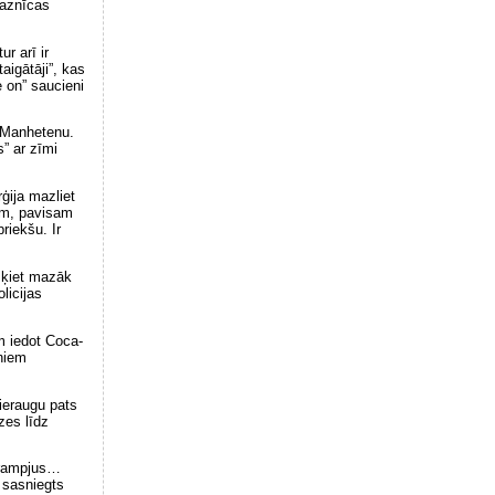
baznīcas
r arī ir
igātāji”, kas
e on” saucieni
 Manhetenu.
” ar zīmi
ģija mazliet
iem, pavisam
riekšu. Ir
 šķiet mazāk
licijas
m iedot Coca-
eniem
ieraugu pats
zes līdz
 krampjus…
t sasniegts