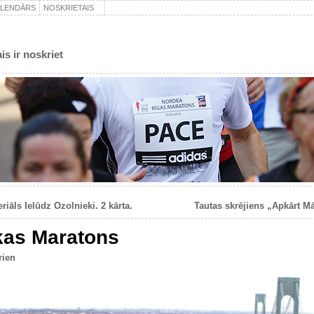
ALENDĀRS
NOSKRIETAIS
is ir noskriet
riāls Ielūdz Ozolnieki. 2 kārta.
Tautas skrējiens „Apkārt M
kas Maratons
rien