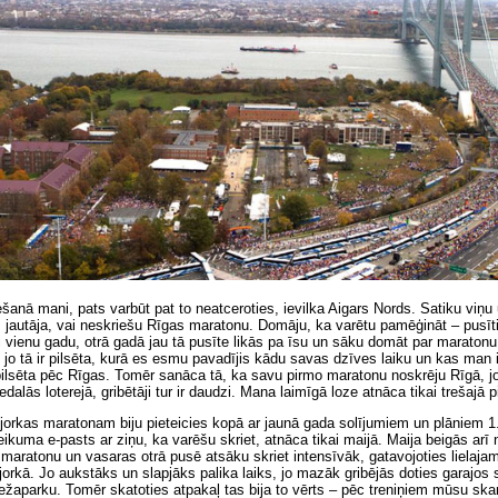
šanā mani, pats varbūt pat to neatceroties, ievilka Aigars Nords. Satiku viņu 
 jautāja, vai neskriešu Rīgas maratonu. Domāju, ka varētu pamēģināt – pusīt
i vienu gadu, otrā gadā jau tā pusīte likās pa īsu un sāku domāt par maratonu
, jo tā ir pilsēta, kurā es esmu pavadījis kādu savas dzīves laiku un kas man i
lsēta pēc Rīgas. Tomēr sanāca tā, ka savu pirmo maratonu noskrēju Rīgā, jo,
iedalās loterejā, gribētāji tur ir daudzi. Mana laimīgā loze atnāca tikai trešajā p
orkas maratonam biju pieteicies kopā ar jaunā gada solījumiem un plāniem 1.
eikuma e-pasts ar ziņu, ka varēšu skriet, atnāca tikai maijā. Maija beigās arī
maratonu un vasaras otrā pusē atsāku skriet intensīvāk, gatavojoties lielaj
orkā. Jo aukstāks un slapjāks palika laiks, jo mazāk gribējās doties garajos 
žaparku. Tomēr skatoties atpakaļ tas bija to vērts – pēc treniņiem mūsu ska