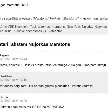
īgas maratonā 2010!
ts sadarbībā ar veikalu “Maratons.”
Veikals “Maratons”
– visiem, kas skrien
010 no
VSK Noskrien
| Tagi:
ārzemes
,
maratons
,
New York
,
Ņujorka
,
Ņujorkas
ms siliņš
| Sadaļa:
sacensības
|
11 komentāri
tāri rakstam Ņujorkas Maratons
Aigars
12/05/2010 at 23:44
Toms, apsveicu! Lielisks stāsts, atsauca atmiņā 2004.gadu, kad pats skrēju. 
OreMan
13/05/2010 at 13:10
Izklausās baigi forši. Es ar tādā gribētu piedalīties.. varbūt kādreiz!
Didzis
13/05/2010 at 14:20
Rakstiņu sabūvējis tak GATIS no MARATONA.