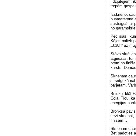
līdzjutējiem, 
trepēm gospeļ
Izskrienot cau
pusmaratona at
sasteiguši ar 
no garāmskri
Pēc īsas līku
Kājas paliek p
„3:30h” uz mug
Stāvs skrējien
atgriežas, tom
prom no finiša
karsts. Domas 
Skrienam cauri
sirsnīgi kā nab
barjerām. Varb
Beidzot klāt H
Cola. Ticu, ka
enerģijas punk
Bronksa pavisa
sevi skrienot,
finišam…
Skrienam cauri
Bet padoties a