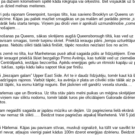
ik pa dažiem kilometriem spēlē kāda rokgrupa vai orķestris. Bet visjaukāk uz 
us dzied melnas meitenes.
ri poļu rajonam Greenpoint, tuvojas tilts, kas savieno Brooklyn un Queens un tu
zīme. Kājas jau paliek mazliet smagākas un pa malām arī parādās pirmie „sta
pārāk lielu starta tempu. Viņiem jau droši vien ir apnikuši uzmundrinošie „com
enošajiem….
mošanas pa Queens, sākas skrējiens augšā Queensborough tiltā, kas ved uz
avisam smagas, tomēr turpinu skriet. Priekšā ieraugu pāris „tempa uzturētājus
uras. Nebūtu slikti tādā laikā finišēt, tāpēc nosolos neizlaist šos no acīm.
s zemē no tilta, kur Manhetenas pusē atkal sagaida pūlis ar līdzjutējiem. Ener
ēr ieraugot priekšā šķiet bezgalīgo Pirmo Avēniju, kas turklāt ved uz ziemeļ
 Centrālparkā, iestājas bezcerība. Apēdu enerģijas gelu un ritmiski kapāju uz p
tukšas, spēju kādu laiku sapņot tikai par finišu.
 „biezajam galam” Upper East Side. Arī te ir daudz līdzjutēju, tomēr kaut kā
adzīgajos rajonos. Varbūt tāpēc, ka avēnija ir plata un cilvēki stāv tālāk aiz po
ūt tāpēc, ka esmu kārtīgi noguris. Bet jāskrien vēl gandrīz vesela stunda….
arlemas upe un Bronksa. Uz tilta stāv pāris melni puikas un mēģina skrējējie
 viņiem nav sliktu nodomu, tomēr labāk turos pie oficiālajiem Gatorade dzēri
tos.
m negaidīti sagaida ar japāņu mūziku un dejām. Uz pagrieziena lielā ekrānā 
 nav nemaz tik slikti….. Beidzot trase pagriežas atpakaļ Manhetenā. Vēl 5 jūd
 Hārlemai. Kājas jau pavisam stīvas, muskuļi signalizē, ka tūlīt var savilkt
rī nevar, atļaujos vienīgi paiet kādus 100m dzerot enerģijas dzērienu. Beidzo