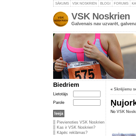
SĀKUMS
VSK NOSKRIEN
BLOGI
FORUMS
K
VSK Noskrien
Galvenais nav uzvarēt, galvena
Biedriem
«
Skrējienu se
Lietotājs
Ņujor
Parole
No
VSK Nosk
Pievienoties VSK Noskrien
Kas ir VSK Noskrien?
Kāpēc reklāmas?