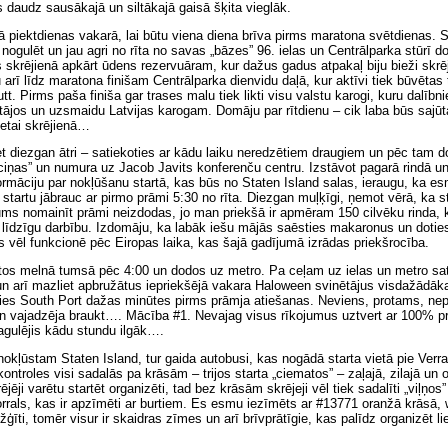
s daudz sausākajā un siltākajā gaisā šķita vieglāk.
kā piektdienas vakarā, lai būtu viena diena brīva pirms maratona svētdienas. 
i nogulēt un jau agri no rīta no savas „bāzes” 96. ielas un Centrālparka stūrī d
s skrējienā apkārt ūdens rezervuāram, kur dažus gadus atpakaļ biju bieži skrēj
 arī līdz maratona finišam Centrālparka dienvidu daļā, kur aktīvi tiek būvētas 
t. Pirms paša finiša gar trases malu tiek likti visu valstu karogi, kuru dalībni
ājos un uzsmaidu Latvijas karogam. Domāju par rītdienu – cik laba būs sajū
vietai skrējienā…
t diezgan ātri – satiekoties ar kādu laiku neredzētiem draugiem un pēc tam d
ciņas” un numura uz Jacob Javits konferenču centru. Izstāvot pagarā rindā 
rmāciju par nokļūšanu startā, kas būs no Staten Island salas, ieraugu, ka es
startu jābrauc ar pirmo prāmi 5:30 no rīta. Diezgan muļķīgi, ņemot vērā, ka sta
ms nomainīt prāmi neizdodas, jo man priekšā ir apmēram 150 cilvēku rinda, 
 līdzīgu darbību. Izdomāju, ka labāk iešu mājās saēsties makaronus un doties ā
vēl funkcionē pēc Eiropas laika, kas šajā gadījumā izrādas priekšrocība.
tos melnā tumsā pēc 4:00 un dodos uz metro. Pa ceļam uz ielas un metro sa
n arī mazliet apbružātus iepriekšējā vakara Haloween svinētājus visdažādāka
ties South Port dažas minūtes pirms prāmja atiešanas. Neviens, protams, ne
n vajadzēja braukt…. Mācība #1. Nevajag visus rīkojumus uztvert ar 100% pre
agulējis kādu stundu ilgāk….
okļūstam Staten Island, tur gaida autobusi, kas nogādā starta vietā pie Verraz
ontroles visi sadalās pa krāsām – trijos starta „ciematos” – zaļajā, zilajā un 
ējēji varētu startēt organizēti, tad bez krāsām skrējeji vēl tiek sadalīti „viļņos
rrals, kas ir apzīmēti ar burtiem. Es esmu iezīmēts ar #13771 oranžā krāsā, 
ģīti, tomēr visur ir skaidras zīmes un arī brīvprātīgie, kas palīdz organizēt li