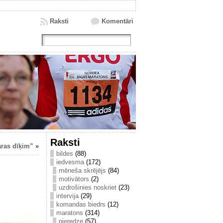
Raksti
Komentāri
Raksti
āras dīķim”
»
bildes
(88)
iedvesma
(172)
mēneša skrējējs
(84)
motivātors
(2)
uzdrošinies noskriet
(23)
intervija
(29)
komandas biedrs
(12)
maratons
(314)
pieredze
(57)