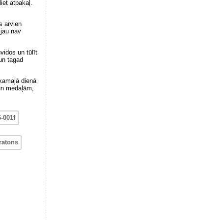
liet atpakaļ.
s arvien
 jau nav
idos un tūlīt
 un tagad
ākamajā dienā
 un medaļām,