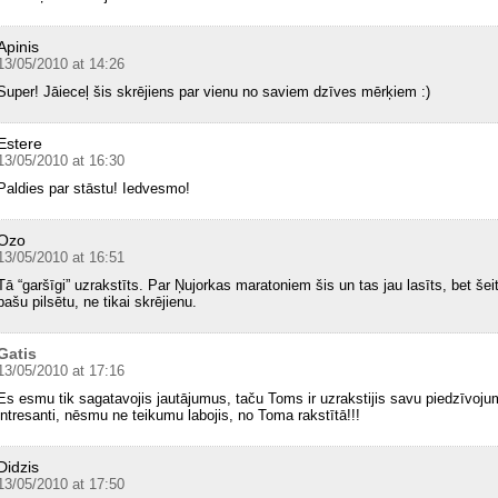
Apinis
13/05/2010 at 14:26
Super! Jāieceļ šis skrējiens par vienu no saviem dzīves mērķiem :)
Estere
13/05/2010 at 16:30
Paldies par stāstu! Iedvesmo!
Ozo
13/05/2010 at 16:51
Tā “garšīgi” uzrakstīts. Par Ņujorkas maratoniem šis un tas jau lasīts, bet šeit
pašu pilsētu, ne tikai skrējienu.
Gatis
13/05/2010 at 17:16
Es esmu tik sagatavojis jautājumus, taču Toms ir uzrakstijis savu piedzīvojum
intresanti, nēsmu ne teikumu labojis, no Toma rakstītā!!!
Didzis
13/05/2010 at 17:50