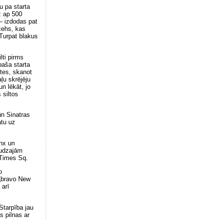
u pa starta
ž ap 500
– izdodas pat
čehs, kas
 Turpat blakus
lti pirms
 paša starta
tes, skanot
ļu skrējēju
n lēkāt, jo
 siltos
un Sinatras
atu uz
onx un
audzajām
i Times Sq.
o
 „bravo New
 arī
Starpība jau
s pilnas ar