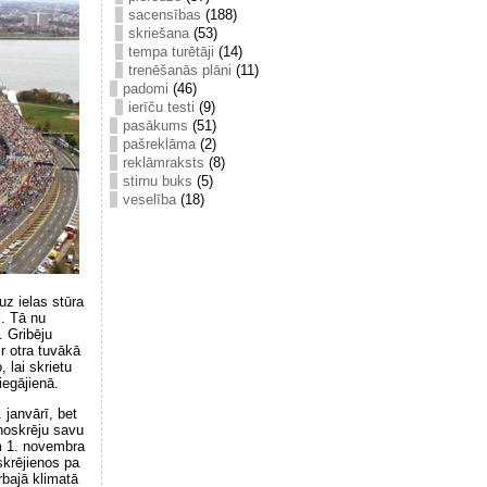
sacensības
(188)
skriešana
(53)
tempa turētāji
(14)
trenēšanās plāni
(11)
padomi
(46)
ierīču testi
(9)
pasākums
(51)
pašreklāma
(2)
reklāmraksts
(8)
stirnu buks
(5)
veselība
(18)
uz ielas stūra
i. Tā nu
. Gribēju
r otra tuvākā
 lai skrietu
iegājienā.
 janvārī, bet
 noskrēju savu
am 1. novembra
skrējienos pa
rbajā klimatā