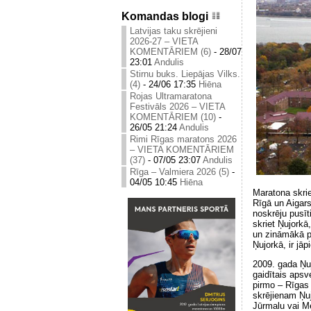
Komandas blogi
Latvijas taku skrējieni
2026-27 – VIETA
KOMENTĀRIEM (6)
-
28/07
23:01
Andulis
Stirnu buks. Liepājas Vilks.
(4)
-
24/06 17:35
Hiēna
Rojas Ultramaratona
Festivāls 2026 – VIETA
KOMENTĀRIEM (10)
-
26/05 21:24
Andulis
Rimi Rīgas maratons 2026
– VIETA KOMENTĀRIEM
(37)
-
07/05 23:07
Andulis
Rīga – Valmiera 2026 (5)
-
04/05 10:45
Hiēna
Maratona skrie
Rīgā un Aigars
noskrēju pusīt
skriet Ņujorkā
un zināmākā pi
Ņujorkā, ir jāp
2009. gada Ņuj
gaidītais apsv
pirmo – Rīgas 
skrējienam Ņuj
Jūrmalu vai Me