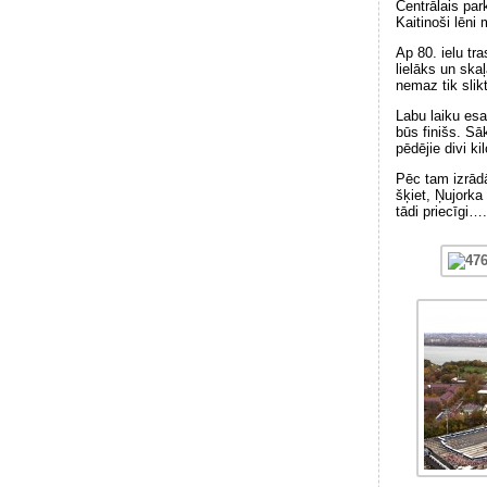
Centrālais park
Kaitinoši lēni
Ap 80. ielu tra
lielāks un ska
nemaz tik slik
Labu laiku esa
būs finišs. Sā
pēdējie divi ki
Pēc tam izrād
šķiet, Ņujorka
tādi priecīgi…