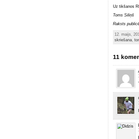
Uz tikšanos R
Toms Siliņš
Raksts publicē
12. maijs, 2
skriešana
,
to
11 komen