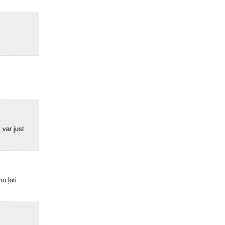
 var just
u ļoti