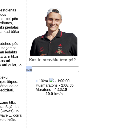
Sestdienas
odos
is, bet pēc
tribīnes,
eki piedalās
ta, kad būšu
odoties pēc
un saņemot
mu iedalīts
rts ir tikai
Kas ir intervālu treniņš?
kas arī
tri gulēt, jo
06:00
tieku
10
km
-
1:00:00
jos tērpos.
Pusmaratons -
2:06:35
pārbauda ar
Maratons -
4:13:10
cizitāti.
10.0
km/h
ano tilta.
oranžajā. Lai
” (waves) un
wave 1, corral
elo cilvēku