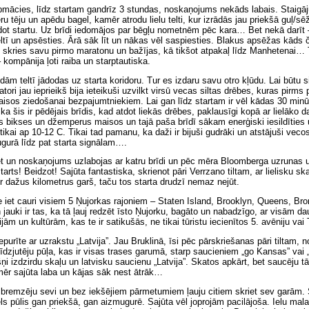
pmācies, līdz startam gandrīz 3 stundas, noskaņojums nekāds labais. Staigāj
ru tēju un apēdu bagel, kamēr atrodu lielu telti, kur izrādās jau priekšā guļ/sē
dot startu. Uz brīdi iedomājos par bēgļu nometnēm pēc kara… Bet nekā darīt 
eltī un apsēsties. Ārā sāk līt un nākas vēl saspiesties. Blakus apsēžas kāds 
s, skries savu pirmo maratonu un bažījas, kā tikšot atpakaļ līdz Manhetenai…
– kompānija ļoti raiba un starptautiska.
dām teltī jādodas uz starta koridoru. Tur es izdaru savu otro kļūdu. Lai būtu si
atori jau ieprieikš bija ieteikuši uzvilkt virsū vecas siltas drēbes, kuras pirms
aisos ziedošanai bezpajumtniekiem. Lai gan līdz startam ir vēl kādas 30 minū
a šis ir pēdējais brīdis, kad atdot liekās drēbes, paklausīgi kopā ar lielāko da
 bikses un džemperus maisos un tajā paša brīdī sākam enerģiski iesildīties u
tikai ap 10-12 C. Tikai tad pamanu, ka daži ir bijuši gudrāki un atstājuši vecos
urā līdz pat starta signālam….
et un noskaņojums uzlabojas ar katru brīdi un pēc mēra Bloomberga uzrunas 
arts! Beidzot! Sajūta fantastiska, skrienot pāri Verrzano tiltam, ar lielisku sk
 ir dažus kilometrus garš, taču tos starta drudzī nemaz nejūt.
 iet cauri visiem 5 Ņujorkas rajoniem – Staten Island, Brooklyn, Queens, Br
jauki ir tas, ka tā ļauj redzēt īsto Ņujorku, bagāto un nabadzīgo, ar visām d
ijām un kultūrām, kas te ir satikušās, ne tikai tūristu iecienītos 5. avēniju va
purīte ar uzrakstu „Latvija”. Jau Bruklinā, īsi pēc pārskriešanas pāri tiltam, n
īdzjutēju pūļa, kas ir visas trases garumā, starp saucieniem „go Kansas” vai
ņi izdzirdu skaļu un latvisku saucienu „Latvija”. Skatos apkārt, bet saucēju tā
mēr sajūta laba un kājas sāk nest ātrāk…
bremzēju sevi un bez iekšējiem pārmetumiem ļauju citiem skriet sev garām. 
iels pūlis gan priekšā, gan aizmugurē. Sajūta vēl joprojām pacilājoša. Ielu mala