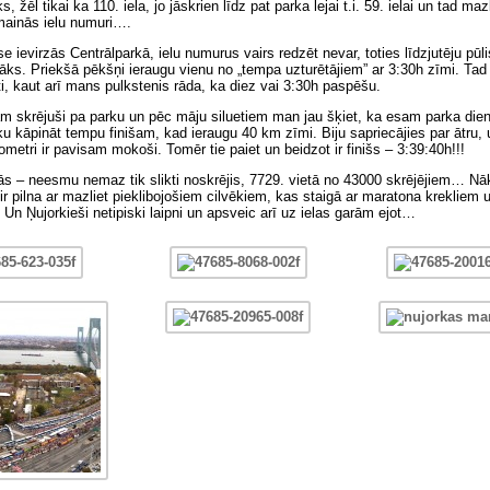
s, žēl tikai ka 110. iela, jo jāskrien līdz pat parka lejai t.i. 59. ielai un tad maz
 mainās ielu numuri….
se ievirzās Centrālparkā, ielu numurus vairs redzēt nevar, toties līdzjutēju pūli
ļāks. Priekšā pēkšņi ieraugu vienu no „tempa uzturētājiem” ar 3:30h zīmi. Tad
ti, kaut arī mans pulkstenis rāda, ka diez vai 3:30h paspēšu.
m skrējuši pa parku un pēc māju siluetiem man jau šķiet, ka esam parka dienv
ku kāpināt tempu finišam, kad ieraugu 40 km zīmi. Biju sapriecājies par ātru,
lometri ir pavisam mokoši. Tomēr tie paiet un beidzot ir finišs – 3:39:40h!!!
ās – neesmu nemaz tik slikti noskrējis, 7729. vietā no 43000 skrējējiem… N
 ir pilna ar mazliet pieklibojošiem cilvēkiem, kas staigā ar maratona krekliem
. Un Ņujorkieši netipiski laipni un apsveic arī uz ielas garām ejot…