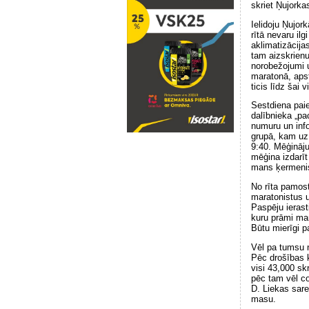
skriet Ņujorka
Ielidoju Ņujor
rītā nevaru ilg
aklimatizācija
tam aizskrienu
norobežojumi ut
maratonā, apst
ticis līdz šai 
Sestdiena paie
dalībnieka „pa
numuru un info
grupā, kam uz 
9:40. Mēģināju
mēģina izdarīt
mans ķermenis 
No rīta pamos
maratonistus u
Paspēju ieras
kuru prāmi ma
Būtu mierīgi p
Vēl pa tumsu n
Pēc drošības k
visi 43,000 skr
pēc tam vēl co
D. Liekas sarež
masu.