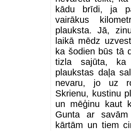
kādu brīdi, ja p
vairākus kilome
plauksta. Jā, zi
laikā mēdz uzvest
ka šodien būs tā d
tizla sajūta, ka
plaukstas daļa sal
nevaru, jo uz ro
Skrienu, kustinu p
un mēģinu kaut kā
Gunta ar savām 
kārtām un tiem c