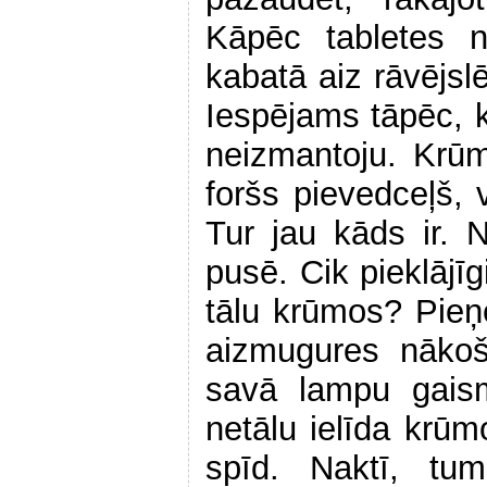
Kāpēc tabletes n
kabatā aiz rāvējsl
Iespējams tāpēc, k
neizmantoju. Krūm
foršs pievedceļš, v
Tur jau kāds ir. N
pusē. Cik pieklājīgi
tālu krūmos? Pieņe
aizmugures nākoš
savā lampu gaism
netālu ielīda krūmo
spīd. Naktī, tum