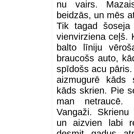
nu vairs. Mazai
beidzās, un mēs at
Tik tagad šoseja
vienvirziena ceļš
balto līniju vēro
braucošs auto, k
spīdošs acu pāris
aizmugurē kāds s
kāds skrien. Pie s
man netraucē. 
Vangaži. Skrienu
un aizvien labi 
desmit gadus atp