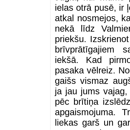
ielas otrā pusē, ir 
atkal nosmejos, k
nekā līdz Valmie
priekšu. Izskrieno
brīvprātīgajiem 
iekšā. Kad pirmo
pasaka vēlreiz. No
gaišs vismaz augš
ja jau jums vajag,
pēc brītiņa izslēdz
apgaismojuma. Tr
liekas garš un gar