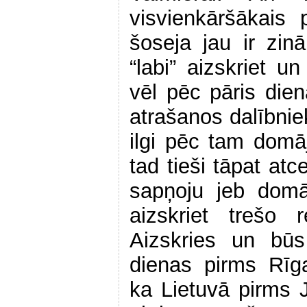
visvienkāršākais
šoseja jau ir zi
“labi” aizskriet un
vēl pēc pāris dien
atrašanos dalībnie
ilgi pēc tam domā
tad tieši tāpat atc
sapņoju jeb domā
aizskriet trešo r
Aizskries un būs
dienas pirms Rīga
ka Lietuvā pirms 