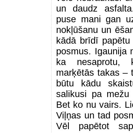
un daudz asfalta
puse mani gan uzr
nokļūšanu un ēšan
kādā brīdī papētu 
posmus. Igaunija 
ka nesaprotu, 
marķētās takas – to
būtu kādu skaist
salikusi pa mežu
Bet ko nu vairs. L
Viļņas un tad posm
Vēl papētot sa