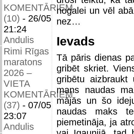
KOMENTĀRIEM
nogalei un vēl ab
(10)
-
26/05
nez…
21:24
Ievads
Andulis
Rimi Rīgas
Tā pāris dienas p
maratons
gribēt skriet. Vien
2026 –
gribētu aizbraukt 
VIETA
mans naudas mak
KOMENTĀRIEM
mājās un šo ideju 
(37)
-
07/05
naudas maks tei
23:07
piemetināja, ja atr
Andulis
vai Igaunijā, tad 