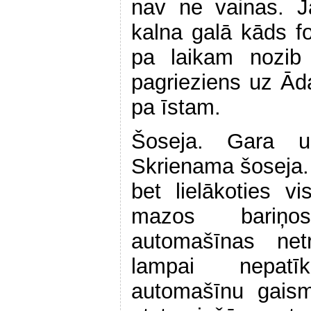
nav ne vainas. J
kalna galā kāds fo
pa laikam nozib 
pagrieziens uz Ād
pa īstam.
Šoseja. Gara u
Skrienama šoseja.
bet lielākoties v
mazos bariņo
automašīnas ne
lampai nepatī
automašīnu gais