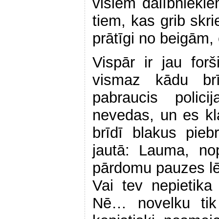
visiem dalībniekie
tiem, kas grib skri
prātīgi no beigām, 
Vispār ir jau forš
vismaz kādu br
pabraucis polici
nevedas, un es kl
brīdī blakus pie
jautā: Lauma, no
pārdomu pauzes lē
Vai tev nepietika
Nē… novelku tik