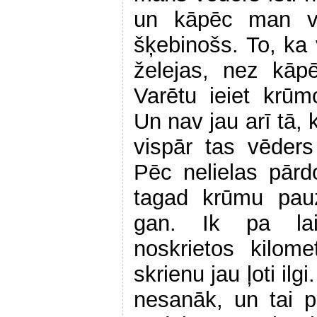
un kāpēc man vi
šķebinošs. To, ka 
želejas, nez kāp
Varētu ieiet krūm
Un nav jau arī tā, 
vispār tas vēders 
Pēc nelielas pār
tagad krūmu pau
gan. Ik pa lai
noskrietos kilom
skrienu jau ļoti il
nesanāk, un tai p