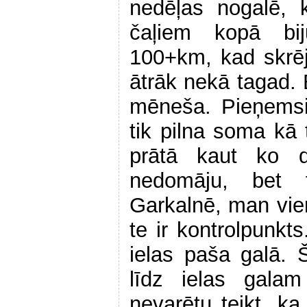
nedēļas nogalē, 
čaļiem kopā bi
100+km, kad skrē
ātrāk nekā tagad. 
mēneša. Pieņemsi
tik pilna soma kā
prātā kaut ko 
nedomāju, bet ti
Garkalnē, man vien
te ir kontrolpunkts
ielas paša galā. 
līdz ielas galam
nevarētu teikt, ka 