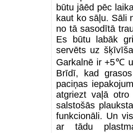
būtu jāēd pēc laika
kaut ko sāļu. Sāl
no tā sasodītā tra
Es būtu labāk gri
servēts uz šķīvīš
Garkalnē ir +5℃ un
Brīdī, kad graso
paciņas iepakojum
atgriezt vaļā otro
salstošās plaukst
funkcionāli. Un vi
ar tādu plastm