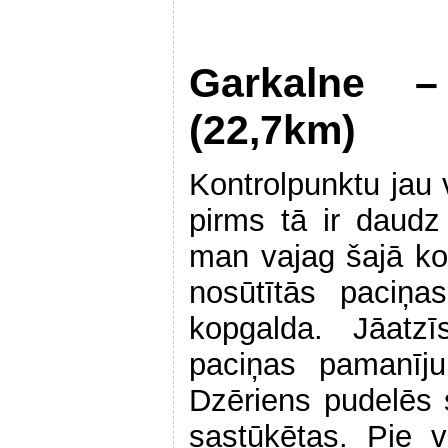
Garkalne –
(22,7km)
Kontrolpunktu jau 
pirms tā ir daudz 
man vajag šajā kon
nosūtītās paciņ
kopgalda. Jāatzī
paciņas pamanīju
Dzēriens pudelēs s
sastūķētas. Pie 