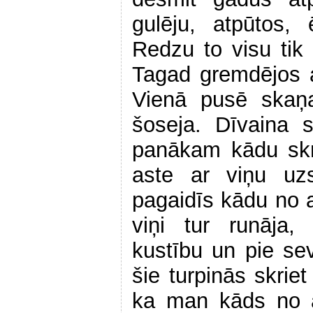
gulēju, atpūtos, 
Redzu to visu tik 
Tagad gremdējos a
Vienā pusē skaņa
šoseja. Dīvaina 
panākam kādu skr
aste ar viņu uz
pagaidīs kādu no 
viņi tur runāja, 
kustību un pie se
šie turpinās skriet
ka man kāds no a