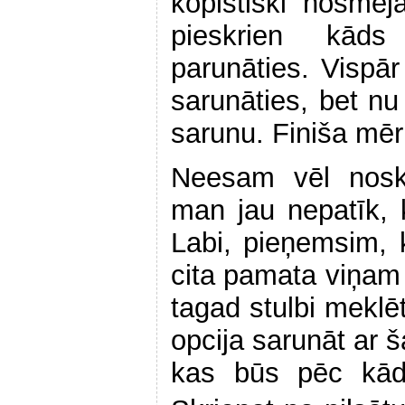
kopistiski nosmej
pieskrien kād
parunāties. Vispār
sarunāties, bet nu
sarunu. Finiša mēr
Neesam vēl nosk
man jau nepatīk, 
Labi, pieņemsim, 
cita pamata viņam 
tagad stulbi meklē
opcija sarunāt ar 
kas būs pēc kād