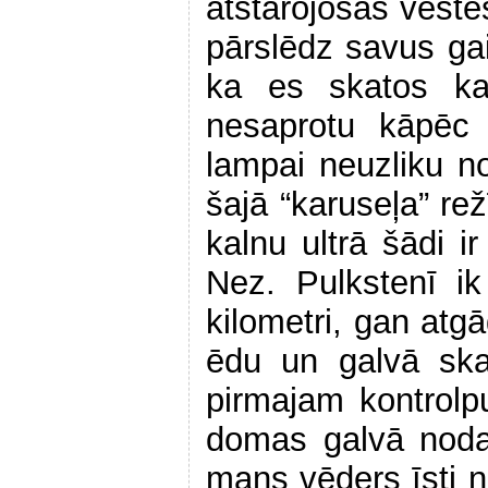
atstarojošās veste
pārslēdz savus g
ka es skatos ka
nesaprotu kāpēc 
lampai neuzliku n
šajā “karuseļa” rež
kalnu ultrā šādi ir
Nez. Pulkstenī i
kilometri, gan atgā
ēdu un galvā skait
pirmajam kontrol
domas galvā noda
mans vēders īsti n