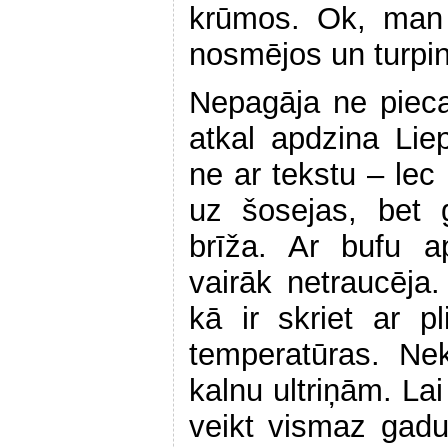
krūmos. Ok, man 
nosmējos un turpin
Nepagāja ne piec
atkal apdzina Liep
ne ar tekstu – lec 
uz šosejas, bet 
brīža. Ar bufu a
vairāk netraucēja.
kā ir skriet ar 
temperatūras. Ne
kalnu ultriņām. La
veikt vismaz gadu