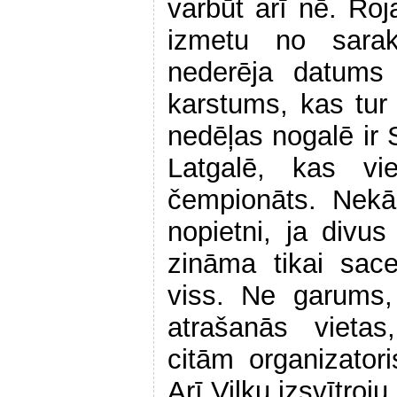
varbūt arī nē. Roj
izmetu no sarak
nederēja datums 
karstums, kas tur 
nedēļas nogalē ir 
Latgalē, kas vie
čempionāts. Nekā
nopietni, ja divu
zināma tikai sac
viss. Ne garums,
atrašanās vieta
citām organizator
Arī Vilku izsvītroj