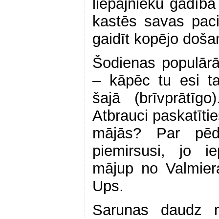
liepājnieku gādībā
kastēs savas paci
gaidīt kopējo doša
Šodienas populārā
– kāpēc tu esi ta
šajā (brīvprātīgo
Atbrauci paskatīti
mājās? Par pēd
piemirsusi, jo i
mājup no Valmiera
Ups.
Sarunas daudz n