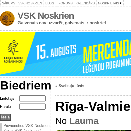
SĀKUMS
VSK NOSKRIEN
BLOGI
FORUMS
KALENDĀRS
NOSKRIETAIS
VSK Noskrien
Galvenais nav uzvarēt, galvenais ir noskriet
Biedriem
«
Sveikuļu lūsis
Lietotājs
Rīga-Valmi
Parole
No
Lauma
Pievienoties VSK Noskrien
Kas ir VSK Noskrien?