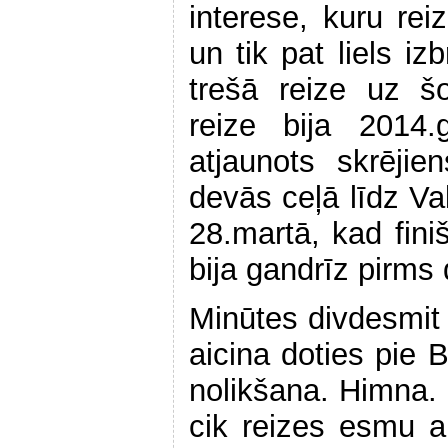
interese, kuru rei
un tik pat liels iz
trešā reize uz š
reize bija 2014.
atjaunots skrējie
devās ceļā līdz Va
28.martā, kad fini
bija gandrīz pirms
Minūtes divdesmit 
aicina doties pie 
nolikšana. Himna.
cik reizes esmu ar