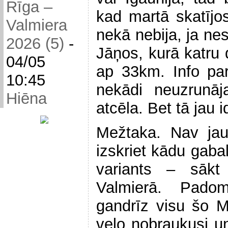
Rīga –
kad martā skatījos
Valmiera
nekā nebija, ja nes
2026 (5)
-
Jāņos, kurā katru d
04/05
ap 33km. Info pa
10:45
nekādi neuzrunā
Hiēna
atcēla. Bet tā jau i
Mežtaka. Nav jau 
izskriet kādu gaba
variants – sākt
Valmierā. Pado
gandrīz visu šo 
velo nobraukusi u