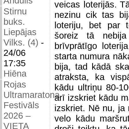
Andulis
veicas loterijās. T
Stirnu
nezinu cik tas bij
buks.
loteriju, bet par 
Liepājas
šoreiz tā nebija
Vilks. (4)
-
brīvprātīgo loterij
24/06
starta numura nāk
17:35
bija, tad kādā ska
Hiēna
atraksta, ka vis
Rojas
kādu ultriņu 80-10
Ultramaratona
arī izskriet kādu m
Festivāls
izskriet. Nē nu, ja
2026 –
velo kādu maršru
VIETA
droši teiktu, ka t