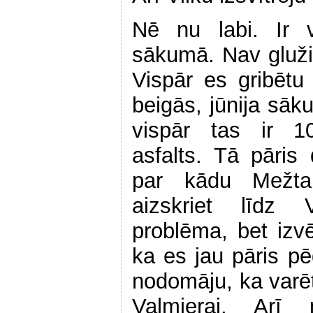
Nē nu labi. Ir v
sākumā. Nav gluži 
Vispār es gribētu 
beigās, jūnija sāk
vispār tas ir 10
asfalts. Tā pāri
par kādu Mežta
aizskriet līdz 
problēma, bet izvē
ka es jau pāris p
nodomāju, ka varētu
Valmierai. Arī 