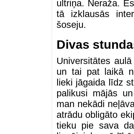
ultriņa. Neraža. Es
tā izklausās int
šoseju.
Divas stundas
Universitātes aulā 
un tai pat laikā 
lieki jāgaida līdz 
palikusi mājās un 
man nekādi neļāva 
atrādu obligāto eki
tieku pie sava d