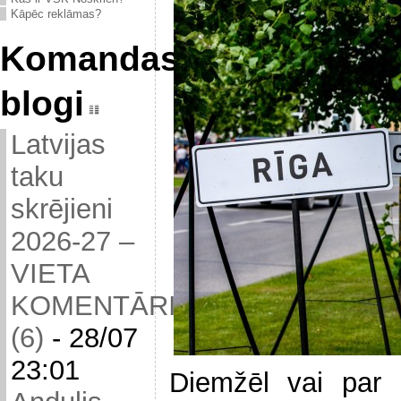
Kāpēc reklāmas?
Komandas
blogi
Latvijas
taku
skrējieni
2026-27 –
VIETA
KOMENTĀRIEM
(6)
-
28/07
23:01
Diemžēl vai par 