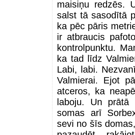
maisiņu redzēs. 
salst tā sasodītā p
ka pēc pāris metri
ir atbraucis pafot
kontrolpunktu. Ma
ka tad līdz Valmie
Labi, labi. Nezvan
Valmierai. Ejot p
atceros, ka neapē
laboju. Un prātā p
somas arī Sorbex
sevi no šīs domas,
pazaudēt, rakāj