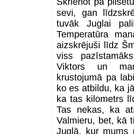
Skrienot pa pilsēt
sevi, gan līdzskr
tuvāk Juglai pal
Temperatūra manā
aizskrējuši līdz Šm
viss pazīstamāks
Viktors un ma
krustojumā pa la
ko es atbildu, ka j
ka tas kilometrs lī
Tas nekas, ka at
Valmieru, bet, kā 
Juglā, kur mums p