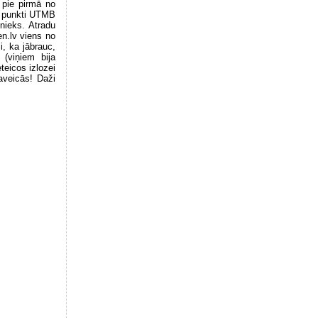
 pie pirmā no
8 punkti UTMB
nieks. Atradu
en.lv viens no
, ka jābrauc,
 (viņiem bija
teicos izlozei
paveicās! Daži