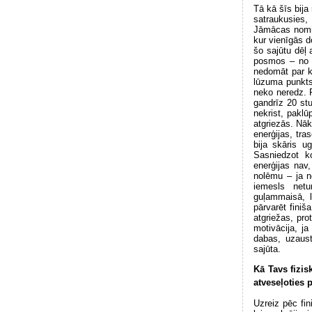
Tā kā šīs bija
satraukusies, 
Jāmācas nomier
kur vienīgās d
šo sajūtu dēļ 
posmos – no k
nedomāt par k
lūzuma punkts 
neko neredz. P
gandrīz 20 stu
nekrist, pakl
atgriezās. Nā
enerģijas, tra
bija skāris u
Sasniedzot ko
enerģijas nav,
nolēmu – ja n
iemesls netu
guļammaisā, l
pārvarēt finiš
atgriežas, prot
motivācija, j
dabas, uzaust
sajūta.
Kā Tavs fizis
atveseļoties 
Uzreiz pēc fi