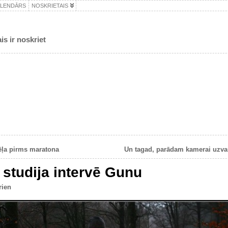
ALENDĀRS
NOSKRIETAIS
is ir noskriet
ēļa pirms maratona
Un tagad, parādam kamerai uzvar
studija intervē Gunu
rien