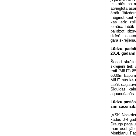
izskatās no m
atvieglotā asan
ātrāk. Jāizdar
mēģinot kaut 
kas liedz izpi
iemāca labāk 
palīdzot līdzs
dzīvē – sacens
garā skrējienā
Lūdzu, padali
2014. gadam!
Šogad skrējie
skrējieni tiek
trail (MIUT) 
6000m kāpumu 
MIUT būs kā te
labāk sagatavo
Siguldas kal
atjaunošanās.
Lūdzu pastās
šīm sacensībā
„VSK Noskrien
kādus 3-4 gad
Draugs pagājuš
man esot jābr
Monblānu. Pag