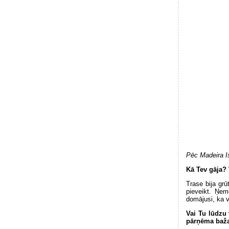
Pēc Madeira Is
Kā Tev gāja? 
Trase bija grū
pieveikt. Ņem
domājusi, ka v
Vai Tu lūdzu 
pārņēma bažas