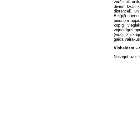
varēs tik uni
diviem kvalif
distancei), u
Beļģijā sacens
biedriem apja
kopīgi vieglā
vajadzīgas apm
(vidēji 2 skrē
gaida vairākus 
Visbeidzot – 
Neizejot uz st