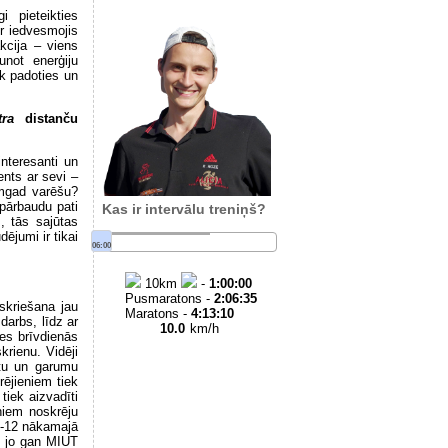
i pieteikties
ir iedvesmojis
kcija – viens
not enerģiju
īk padoties un
tra
distanču
interesanti un
ents ar sevi –
amgad varēšu?
 pārbaudu pati
Kas ir intervālu treniņš?
, tās sajūtas
ējumi ir tikai
06:00
10
km
-
1:00:00
Pusmaratons -
2:06:35
 skriešana jau
Maratons -
4:13:10
darbs, līdz ar
10.0
km/h
ies brīvdienās
krienu. Vidēji
itu un garumu
rējieniem tiek
tiek aizvadīti
ņiem noskrēju
11-12 nākamajā
a, jo gan MIUT