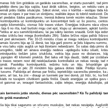
 manas līdz šim grūtākās un garākās sacensības, ar startu pusnaktī, tad pirms
pēdējo dienu jau bija sajūta, kaut ātrāk sāktos, beigtos, un nebūtu vairs 
ināt prātu šādās situācijās. Sākot skriet, viss ir kārtībā – iestājas tāda kā c
omas un rūpes ir par trasi un skrējienu, realitāte ārpus tā tobrīd neeksistē. Do
arī piedalos šādos pasākumos, treniņā ikdiena tomēr reizēm ielaužas. Skrieno
ontrolpunkta uz kontrolpunktu un koncentrējot tieši uz šo posmu, cento
opējo kilometrāžu, vismaz līdz trases vidum. Enerģijas trūkums nāca viļņvei
bija 6 no rīta, kad burtiski migu ciet ejot, klupu uz akmeņiem, apkārt tumšs
ietika ar acu samirkšķināšanu, lai jau sāktu laisties snaudā. Grūti bija iedo
ndas iztikšu bez miega (kontrollaiks 26h). Šādos brīžos nūjas palīdz līdzsv
ūpot pret akmeņiem. Pēc 10-15 minūšu cīņas ar miegu nokļuvu kontrolpun
kamais lūzums bija ap 11 dienā, tas bija garš posms ar lielu kāpumu summu, 
se visu laiku vijās augšā un lejā šķietami nebeidzami. Šo salas daļu pirms
gunsgrēks, tādēļ arī ainava enerģiju nedeva –apdegušu koku silueti, krās
ntrolpunktu tiešām jutos iztukšota, veikta bija puse no distances, kāj
 joprojām 40 kilometri priekšā. Bet laika vēl bija daudz, tādēļ par izstāš
o trases neņem nost dēļ neiekļaušanās kontrollaikā un nekas nesāp, tad
rpināt. Pasēdēju kontrolpunktā, iedzēru kolu un tēju, brīvprātīgie gā
ai nesalstu un pēc 20 minūtēm biju gatava doties tālāk. Pēdējo lūzumu 
a tuvums. Palīdzēja arī domas par finišu, iepriekšējo sacensību pieredze, ka z
ams, arī tas, ka zini – draugi un tuvinieki par tevi domā, jūt līdzi, tic, ka fin
a kāds no tuvajiem cilvēkiem gaida finišā. Daudz enerģijas un spēka guvu 
ot gaismai un, ieraugot fantastiskās, zaļās ielejas, enerģija dubultojās, p
kais ķermenis jutās stundu, dienas pēc sacensībām? Kā Tu palīdzēji ta
pēc grūtā maratona?
niša bija tikai sagurums un stīvums muskuļos, bet nekas nesāpēja. Augšstil