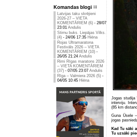
Komandas blogi
Latvijas taku skrējieni
2026-27 – VIETA
KOMENTĀRIEM (6)
-
28/07
23:01
Andulis
Stirnu buks. Liepājas Vilks.
(4)
-
24/06 17:35
Hiēna
Rojas Ultramaratona
Festivāls 2026 – VIETA
KOMENTĀRIEM (10)
-
26/05 21:24
Andulis
Rimi Rīgas maratons 2026
– VIETA KOMENTĀRIEM
(37)
-
07/05 23:07
Andulis
Rīga – Valmiera 2026 (5)
-
04/05 10:45
Hiēna
Jogas studija 
interviju. Int
(85 km distanc
Guna Ūsele –
jogas pasniedz
Kad Tu sāki a
Tu uzsāki pie