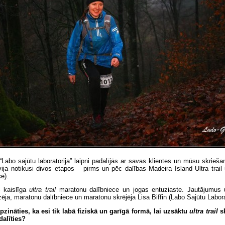
“Labo sajūtu laboratorija” laipni padalījās ar savas klientes un mūsu skrieš
ervija notikusi divos etapos – pirms un pēc dalības Madeira Island Ultra trail
ē).
 kaislīga
ultra trail
maratonu dalībniece un jogas entuziaste. Jautājumus
ēja, maratonu dalībniece un maratonu skrējēja Lisa Biffin (Labo Sajūtu Laborat
pzināties, ka esi tik labā fiziskā un garīgā formā, lai uzsāktu
ultra trail
sk
dalīties?