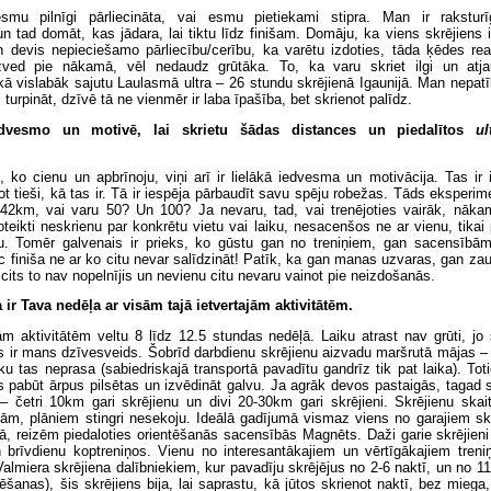
mu pilnīgi pārliecināta, vai esmu pietiekami stipra. Man ir raksturīg
tad domāt, kas jādara, lai tiktu līdz finišam. Domāju, ka viens skrējiens 
devis nepieciešamo pārliecību/cerību, ka varētu izdoties, tāda ķēdes rea
ved pie nākamā, vēl nedaudz grūtāka. To, ka varu skriet ilgi un atjau
kā vislabāk sajutu Laulasmā ultra – 26 stundu skrējienā Igaunijā. Man nepat
s turpināt, dzīvē tā ne vienmēr ir laba īpašība, bet skrienot palīdz.
dvesmo un motivē, lai skrietu šādas distances un piedalītos
ul
i, ko cienu un apbrīnoju, viņi arī ir lielākā iedvesma un motivācija. Tas ir 
ot tieši, kā tas ir. Tā ir iespēja pārbaudīt savu spēju robežas. Tāds eksperim
 42km, vai varu 50? Un 100? Ja nevaru, tad, vai trenējoties vairāk, nāk
eikti neskrienu par konkrētu vietu vai laiku, nesacenšos ne ar vienu, tikai
. Tomēr galvenais ir prieks, ko gūstu gan no treniņiem, gan sacensībām
c finiša ne ar ko citu nevar salīdzināt! Patīk, ka gan manas uzvaras, gan zaud
cits to nav nopelnījis un nevienu citu nevaru vainot pie neizdošanās.
 ir Tava nedēļa ar visām tajā ietvertajām aktivitātēm.
jām aktivitātēm veltu 8 līdz 12.5 stundas nedēļā. Laiku atrast nav grūti, jo
 ir mans dzīvesveids. Šobrīd darbdienu skrējienu aizvadu maršrutā mājas – 
iku tas neprasa (sabiedriskajā transportā pavadītu gandrīz tik pat laika). Tot
s pabūt ārpus pilsētas un izvēdināt galvu. Ja agrāk devos pastaigās, tagad s
s – četri 10km gari skrējienu un divi 20-30km gari skrējieni. Skrējienu ska
tām, plāniem stingri nesekoju. Ideālā gadījumā vismaz viens no garajiem sk
, reizēm piedaloties orientēšanās sacensībās Magnēts. Daži garie skrējieni 
brīvdienu koptreniņos. Vienu no interesantākajiem un vērtīgākajiem treni
almiera skrējiena dalībniekiem, kur pavadīju skrējējus no 2-6 naktī, un no 
ēšanas), šis skrējiens bija, lai saprastu, kā jūtos skrienot naktī, bez mieg