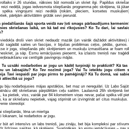
llaiks ir 26 stundas, nāksies būt nomodā un skriet ilgi. Papildus skriešan
 reizi nedēļā, jogas iedvesmota stiepšanās programma pēc skrējiena, tā jūta
n spēka vingrojumi reizi nedēļā (rokām, pleciem, korsetes muskuļiem)
etiek, pārējām aktivitātēm grūtāk sevi pierunāt.
n piedalīšanās šajā sporta veidā nav ļoti smags pārbaudījums ķermenim
sies skriešanas laikā, un kā tad esi rīkojusies? Ko Tu dari, lai savlai
s?
viedokļa droši vien skriet nedaudz mazāk (un vairāk dažādot aktivitātes) 
z sagādāt saites un fascijas, ir bijušas problēmas ceļos, pēdās, gurnos
akse ir joga, stiepšanās pēc skrējieniem un muskuļu izmasēšana ar foam roll
neskriet, ja sāp. Esmu iemācījusies pieņemt, ka izlaists treniņš nav traģēd
riteņbraukšanu vai centīgāk pavingroju mājās.
Tu uzsāki nodarboties ar jogu un kādēļ turpināji to praktizēt? Kā tas 
nu un labsajūtu? Ko Tev nozīmē joga? Vai Tu ieteiktu jogu citiem s
bija Tavi iespaidi par jogu pirms to pamēģināji? Kā Tu domā, vai sabi
pi attiecībā uz jogu?
u biju nodarbojusies mājas apstākļos, bet maz un neregulāri. Uz Labo Sajūt
atnācu dēļ skriešanas pārpūlētām ceļu saitēm. Laulasmā 26h skrējienā tieš
, ka pietiek, viss, vairāk par 84 kilometriem viņas nevar, pašai spēka vēl piet
u, ka ar skriešanu nepietiek, vajag stiprināt un izvingrināt arī citus muskuļus
venie stereotipi:
kai stiepšanās, lēna un mierīga
oti lokanam, lai nodarbotos ar jogu.
r būt arī intensīvs un labs treniņš, jau zināju, bet bija kompleksi par stīvu
z līdzīgas sajūtas, kā skrējiens. Svarīgākais, ko esmu iemācījusies – nav s