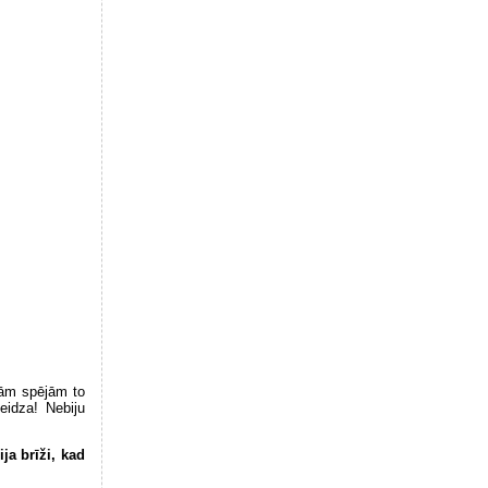
avām spējām to
eidza! Nebiju
ja brīži, kad