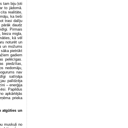
 tam biju ļoti
par to jādomā.
ita realitāte,
māju, ka tieši
t trasi dalīju
s pārāk daudz
dīgi. Pirmais
, bieza migla,
māties, kā vēl
aru noturēt un
ktā un možums
sāka pietrūkt
 dažiem gadiem
as pelēcīgas.
as piedzītas,
anos nedomāju,
 nogurums nav
dīgi satīņāja
jau palīdzēja
ini – enerģija
išēsi. Papildus
no apkārtējās
ārņēma prieka
m atgūties un
bu muskuļi no