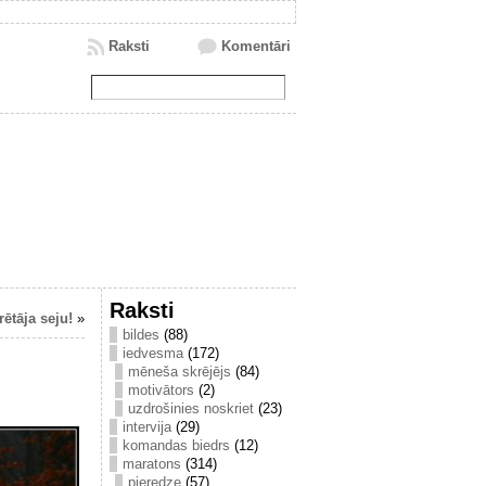
Raksti
Komentāri
Raksti
ētāja seju!
»
bildes
(88)
iedvesma
(172)
mēneša skrējējs
(84)
motivātors
(2)
uzdrošinies noskriet
(23)
intervija
(29)
komandas biedrs
(12)
maratons
(314)
pieredze
(57)