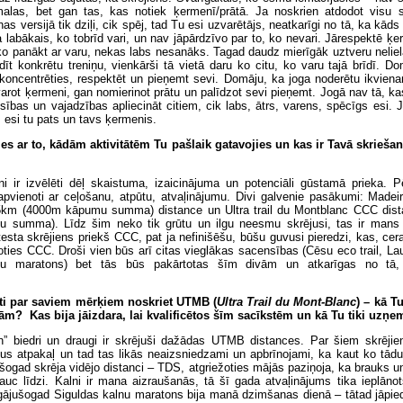
alas, bet gan tas, kas notiek ķermenī/prātā. Ja noskrien atdodot visu 
as versijā tik dziļi, cik spēj, tad Tu esi uzvarētājs, neatkarīgi no tā, ka kāds
a labākais, ko tobrīd vari, un nav jāpārdzīvo par to, ko nevari. Jārespektē ķ
ko panākt ar varu, nekas labs nesanāks. Tagad daudz mierīgāk uztveru neliel
ldīt konkrētu treniņu, vienkārši tā vietā daru ko citu, ko varu tajā brīdī. D
koncentrēties, respektēt un pieņemt sevi. Domāju, ka joga noderētu ikvienam
varot ķermeni, gan nomierinot prātu un palīdzot sevi pieņemt. Jogā nav tā, ka
ības un vajadzības apliecināt citiem, cik labs, ātrs, varens, spēcīgs esi. 
, esi tu pats un tavs ķermenis.
es ar to, kādām aktivitātēm Tu pašlaik gatavojies un kas ir Tavā skrieša
ni ir izvēlēti dēļ skaistuma, izaicinājuma un potenciāli gūstamā prieka. 
 apvienoti ar ceļošanu, atpūtu, atvaļinājumu. Divi galvenie pasākumi: Madeir
85km (4000m kāpumu summa) distance un Ultra trail du Montblanc CCC dis
summa). Līdz šim neko tik grūtu un ilgu neesmu skrējusi, tas ir mans 
sta skrējiens priekš CCC, pat ja nefinišēšu, būšu guvusi pieredzi, kas, ce
ties CCC. Droši vien būs arī citas vieglākas sacensības (Cēsu eco trail, La
nu maratons) bet tās būs pakārtotas šīm divām un atkarīgas no tā,
ti par saviem mērķiem noskriet UTMB (
Ultra Trail du Mont-Blanc
) – kā T
m? Kas bija jāizdara, lai kvalificētos šīm sacīkstēm un kā Tu tiki uzņ
” biedri un draugi ir skrējuši dažādas UTMB distances. Par šiem skrējie
us atpakaļ un tad tas likās neaizsniedzami un apbrīnojami, ka kaut ko tādu 
ogad skrēja vidējo distanci – TDS, atgriežoties mājās paziņoja, ka brauks un
auc līdzi. Kalni ir mana aizraušanās, tā šī gada atvaļinājums tika ieplāno
ājušogad Siguldas kalnu maratons bija manā dzimšanas dienā – tātad jāpied