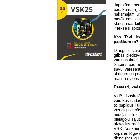
Joprojām nees
pasākumam, un 
nākamajam un 
pasākums aiz
skriešanas lai
ir iekšējs spīt
Kas Tevi ie
pasākumos?
Draugi, cilvēk
gribas piedzīv
varu noskriet
Sacensībās not
savu varēšanu
skrienot un pē
mani, neviens 
Pastāsti, kāda
Vidēji fiziska
vairākus gadus
to papildus la
vienalga gribā
nedēļā ir trī
pielāgoju sajū
aizvadīts mežā
VSK Noskrien 
kopā ar Rīga-V
dienā (bez gul