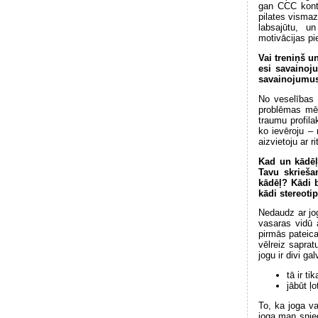
gan CCC kontro
pilates vismaz
labsajūtu, u
motivācijas pi
Vai treniņš u
esi savainoju
savainojumu
No veselības 
problēmas mēd
traumu profil
ko ievēroju – 
aizvietoju ar 
Kad un kādēļ 
Tavu skrieša
kādēļ? Kādi 
kādi stereoti
Nedaudz ar jog
vasaras vidū 
pirmās pateica
vēlreiz saprat
jogu ir divi gal
tā ir ti
jābūt ļ
To, ka joga va
joga man snied