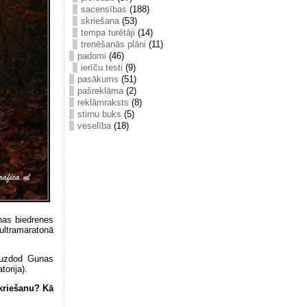
sacensības
(188)
skriešana
(53)
tempa turētāji
(14)
trenēšanās plāni
(11)
padomi
(46)
ierīču testi
(9)
pasākums
(51)
pašreklāma
(2)
reklāmraksts
(8)
stirnu buks
(5)
veselība
(18)
anas biedrenes
 ultramaratonā
 uzdod Gunas
orija).
riešanu? Kā