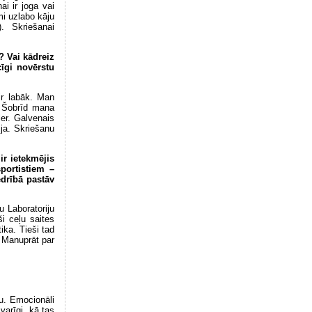
ai ir joga vai
mi uzlabo kāju
. Skriešanai
? Vai kādreiz
cīgi novērstu
ir labāk. Man
. Šobrīd mana
er. Galvenais
ija. Skriešanu
ir ietekmējis
portistiem –
edrībā pastāv
u Laboratoriju
i ceļu saites
ika. Tieši tad
. Manuprāt par
mu. Emocionāli
varīgi, kā tas