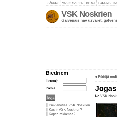
SĀKUMS
VSK NOSKRIEN
BLOGI
FORUMS
K
VSK Noskrien
Galvenais nav uzvarēt, galvena
Biedriem
«
Pēdējā ned
Lietotājs
Jogas 
Parole
No
VSK Nosk
Pievienoties VSK Noskrien
Kas ir VSK Noskrien?
Kāpēc reklāmas?