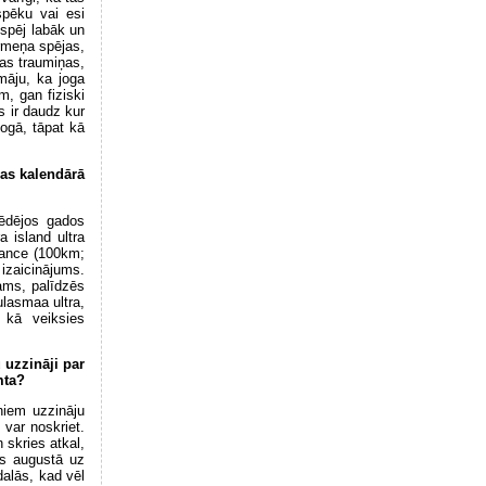
spēku vai esi
 spēj labāk un
ermeņa spējas,
as traumiņas,
omāju, ka joga
, gan fiziski
s ir daudz kur
Jogā, tāpat kā
nas kalendārā
Pēdējos gados
a island ultra
tance (100km;
izaicinājums.
rams, palīdzēs
ulasmaa ultra,
 kā veiksies
u uzzināji par
emta?
niem uzzināju
var noskriet.
 skries atkal,
ts augustā uz
alās, kad vēl