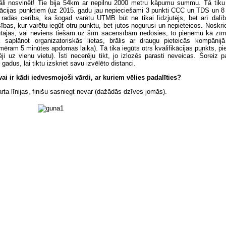
kāli nosvinēt! Tie bija 54km ar nepilnu 2000 metru kāpumu summu. Tā tiku
ikācijas punktiem (uz 2015. gadu jau nepieciešami 3 punkti CCC un TDS un 
n radās cerība, ka šogad varētu UTMB būt ne tikai līdzjutējs, bet arī dalīb
ības, kur varētu iegūt otru punktu, bet jutos nogurusi un nepieteicos. Noskri
utājās, vai neviens tiešām uz šīm sacensībām nedosies, to pieņēmu kā zīmi
k saplānot organizatoriskās lietas, brālis ar draugu pieteicās kompānijā
ēram 5 minūtes apdomas laika). Tā tika iegūts otrs kvalifikācijas punkts, pie
jēji uz vienu vietu). Īsti necerēju tikt, jo izlozēs parasti neveicas. Šoreiz 
gadus, lai tiktu izskriet savu izvēlēto distanci.
vai ir kādi iedvesmojoši vārdi, ar kuriem vēlies padalīties?
arta līnijas, finišu sasniegt nevar (dažādās dzīves jomās).