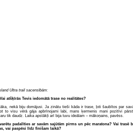
land Ultra trail sacensībām:
Vai atšķīrās Tevis iedomātā trase no realitātes?
tāka, nekā biju domājusi. Ja zinātu tieši kāda ir trase, ļoti šaubītos par s
ot to visu vērā gāja apbrīnojami labi, mans ķermenis mani pozitīvi pārst
aru tik daudz. Laika apstākļi arī bija tuvu ideālam – mākoņains, pavēss.
varētu padalīties ar savām sajūtām pirms un pēc maratona? Vai trasē bi
, vai paspēsi līdz finišam laikā?