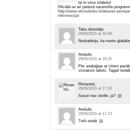
lai to visur izlabotu!
Oficiālā un arī pareizā sacensību programma
http://www.stirnubuks.lv/abavas-senlej
informacija/
Taku desotājs
29/05/2015 at 16:08
Noskaidroju, ka mantu glabāt
Andulis
29/05/2015 at 16:25
Pēc analoģijas ar citiem pasā
virsraksts labots. Tagad norādī
RimantsL
29/05/2015 at 17:10
Susuri nav cilvēki, ja? :)))
Andulis
29/05/2015 at 17:13
Tieši otrādi :)))