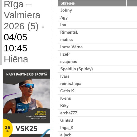
Rīga –
Skrējējs
Johny
Valmiera
Agy
2026 (5)
-
Ina
RimantsL
04/05
matiss
10:45
Inese Vārna
IlzeP
Hiēna
svajunas
Spaidijs (Spidey)
Ivars
reinis.liepa
Gatis.K
K-ens
Kiky
archa777
GintsB
Inga_K
aijach