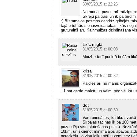
30/05/2015 at 22:26
No manas puses arī milzīgs pal
Skrēju pa trasi un ik pa brīdim
:) Bīstamajos posmos gandrīz gribējās taisī
tajā brīdī tās sienasveida takas likās noga
grūtumiņš arī. Kalnmuižas dzirdināšana vispā
Ezīc miglā
31/05/2015 at 00:03
Maizīte tanī punktā tiešām lik
krisa
31/05/2015 at 00:32
Paldies arī no manis organizat
+1 par gardo maizīti un vēlmi pēc vēl kā 
dot
31/05/2015 at 00:39
Varu priecāties, ka tiku sveik
Slīpajās taciņās ik pa 100 met
pazaudēju visu skriešanas prieku. Nezkāp
10km, un skrienot minimālajos apavos atda
neredzēju, jo visu laiku pētīju zemi sev tieš