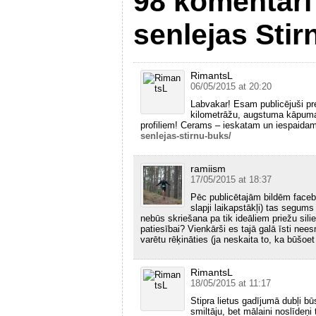
98 komentāri
senlejas Stir
RimantsL
06/05/2015 at 20:20
Labvakar! Esam publicējuši pre
kilometrāžu, augstuma kāpum
profiliem! Cerams – ieskatam un iespaida
senlejas-stirnu-buks/
ramiism
17/05/2015 at 18:37
Pēc publicētajām bildēm facebo
slapji laikapstākļi) tas segum
nebūs skriešana pa tik ideāliem priežu sil
patiesībai? Vienkārši es tajā galā īsti nee
varētu rēķināties (ja neskaita to, ka būšoet 
RimantsL
18/05/2015 at 11:17
Stipra lietus gadījumā dubļi b
smiltāju, bet mālaini noslīdeņ