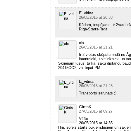
E_vitina
26/05/2015 at 20:33
Kādam, iespējams, ir 2vas brī
Rīga-Starts-Rīga
alx
26/05/2015 at 21:21
Ir 2 vietas skūpstu rindā no Ā
imantnieki, zolitūdznieki un var
Skrienam lūšus, tā ka īsāku distanču baudī
29415OO2, vai tepat PM.
E_vitina
26/05/2015 at 21:23
Transports sarunāts ;)
GintsK
27/05/2015 at 09:27
Vīlīte
26/05/2015 at 14:35
Hm, šoreiz starts bukiem,lūšiem un zaķiem