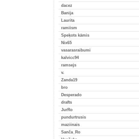
dacez
Banija
Laurita
ramiism
Speķots kāmis
Nix65
vasarasraibumi
kalvicc94
ramsejs
v.
Zanda19
bro
Desperado
drafts
JurRo
pundurtrusis
maziinais
Sanča_Ro