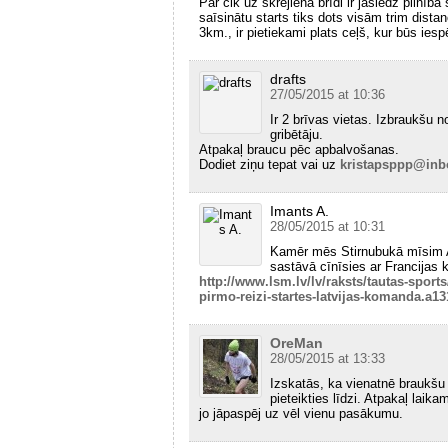
Par cik uz skrējiena brīdi ir jāslēdz pilnīb
saīsinātu starts tiks dots visām trim dist
3km., ir pietiekami plats ceļš, kur būs iesp
drafts
27/05/2015 at 10:36
Ir 2 brīvas vietas. Izbraukšu 
gribētāju.
Atpakaļ braucu pēc apbalvošanas.
Dodiet ziņu tepat vai uz
kristapsppp@inb
Imants A.
28/05/2015 at 10:31
Kamēr mēs Stirnubukā mīsim Ab
sastāvā cīnīsies ar Francijas
http://www.lsm.lv/lv/raksts/tautas-spor
pirmo-reizi-startes-latvijas-komanda.a13
OreMan
28/05/2015 at 13:33
Izskatās, ka vienatnē braukšu 
pieteikties līdzi. Atpakaļ laik
jo jāpaspēj uz vēl vienu pasākumu.