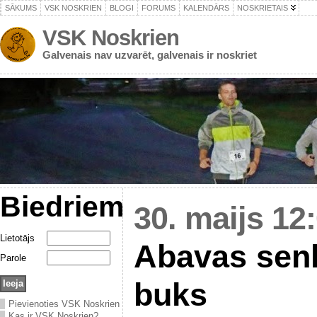
SĀKUMS
VSK NOSKRIEN
BLOGI
FORUMS
KALENDĀRS
NOSKRIETAIS
VSK Noskrien
Galvenais nav uzvarēt, galvenais ir noskriet
Biedriem
30. maijs 12
Lietotājs
Abavas senl
Parole
buks
Pievienoties VSK Noskrien
Kas ir VSK Noskrien?