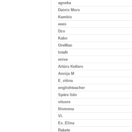
agneka
Dainis Mors
Kambis
eees
Dzo
Kabo
OreMan
IntaN
enive
Artūrs Ketlers
Annija M
E_vitina
englishteacher
Spāre lido
vituxre
filomena
Vī.
Es_Elina
Raķete