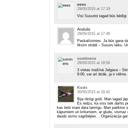
eees
29/05/2015 at 17:19
Visi Susuriņi tagad būs bēdīgi :
Andulis
29/05/2015 at 17:40
Paskatīsimies. Ja būs gana dz
liksim otrādi – Susuru laiku. U
sominens
29/05/2015 at 18:56
3 vietas mašīnā Jelgava – Stir
9:00, var arī ātrāk, ja ir vēlme.
Kods
30/05/2015 at 20:42
Bija riktīgi grūti. Man tagad j
Es redzu, ka viss tiek darīts p
kas tieši mani dara laimīgu. Man patiktos 
kāpumiem un kritumiem, ar gludu, vismaz 
daudz esmu sagribējies… Organizācija gan l