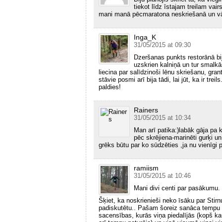
tiekot līdz īstajam treilam vai
mani manā pēcmaratona neskriešanā un vārg
Inga_K
31/05/2015 at 09:30
Dzeršanas punkts restorānā bija
uzskrien kalniņā un tur smalkās
liecina par salīdzinoši lēnu skriešanu, gran
stāvie posmi arī bija tādi, lai jūt, ka ir tr
paldies!
Rainers
31/05/2015 at 10:34
Man arī patika:)labāk gāja p
pēc skrējiena-marinēti gurķi un
grēks būtu par ko sūdzēties ,ja nu vienīgi
ramiism
31/05/2015 at 10:46
Mani divi centi par pasākumu.
Šķiet, ka noskrienieši neko īsāku par Stir
padiskutētu.. Pašam šoreiz sanāca tempu tu
sacensības, kurās viņa piedalījās (kopš ka