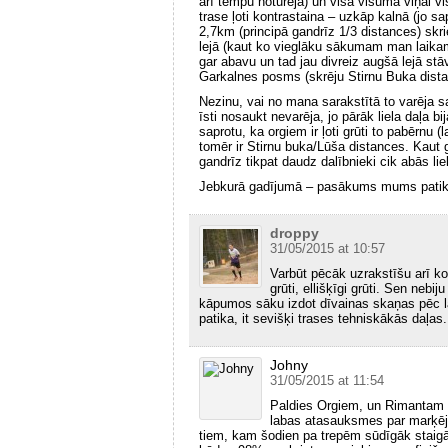
arī tempu noturēja) un visā visumā viņai vi
trase ļoti kontrastaina – uzkāp kalnā (jo sa
2,7km (principā gandrīz 1/3 distances) skri
lejā (kaut ko vieglāku sākumam man laikam
gar abavu un tad jau divreiz augšā lejā stā
Garkalnes posms (skrēju Stirnu Buka distan
Nezinu, vai no mana sarakstītā to varēja sa
īsti nosaukt nevarēja, jo pārāk liela daļa b
saprotu, ka orgiem ir ļoti grūti to pabērnu (
tomēr ir Stirnu buka/Lūša distances. Kaut ga
gandrīz tikpat daudz dalībnieki cik abās li
Jebkurā gadījumā – pasākums mums patika u
droppy
31/05/2015 at 10:57
Varbūt pēcāk uzrakstīšu arī ko
grūti, ellišķīgi grūti. Sen nebi
kāpumos sāku izdot dīvainas skaņas pēc l
patika, it sevišķi trases tehniskākās daļas.
Johny
31/05/2015 at 11:54
Paldies Orgiem, un Rimantam se
labas atasauksmes par marķēju
tiem, kam šodien pa trepēm sūdīgāk staigā