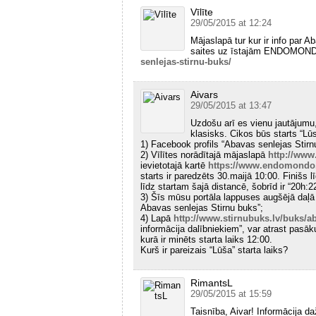
Vīlīte
29/05/2015 at 12:24
Mājaslapā tur kur ir info par A
saites uz īstajām ENDOMON
senlejas-stirnu-buks/
Aivars
29/05/2015 at 13:47
Uzdošu arī es vienu jautājumu, 
klasisks. Cikos būs starts “Lū
1) Facebook profils “Abavas senlejas Stirnu
2) Vīlītes norādītajā mājaslapā
http://www
ievietotajā kartē
https://www.endomondo.
starts ir paredzēts 30.maijā 10:00. Finišs lī
līdz startam šajā distancē, šobrīd ir “20h:
3) Šīs mūsu portāla lappuses augšējā daļā i
Abavas senlejas Stirnu buks”;
4) Lapā
http://www.stirnubuks.lv/buks/ab
informācija dalībniekiem”, var atrast pasāk
kurā ir minēts starta laiks 12:00.
Kurš ir pareizais “Lūša” starta laiks?
RimantsL
29/05/2015 at 15:59
Taisnība, Aivar! Informācija d