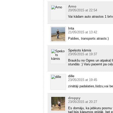
Arno
20/05/2015 at 22:54
Vai kādam auto atrastos 1 brīv
Inta
21/05/2015 at 13:42
Paldies, transports atrasts:)
Speķots kāmis
23/05/2015 at 19:37
Braukšu no Ogres un atpakaļ lī
stundās :) Varu paņemt pa ceļa
dille
23/05/2015 at 19:45
zinātāji padalaties,lūdzu,vai 
droppy
23/05/2015 at 20:27
Es domāju, ka jebkuru posmu va
tad būs kāpumos grūtāk, bet es