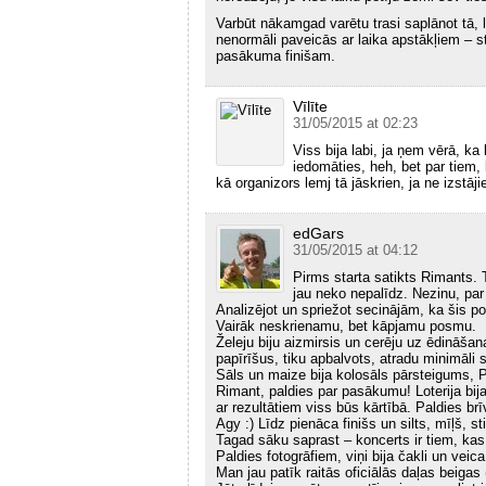
Varbūt nākamgad varētu trasi saplānot tā,
nenormāli paveicās ar laika apstākļiem – s
pasākuma finišam.
Vīlīte
31/05/2015 at 02:23
Viss bija labi, ja ņem vērā, ka 
iedomāties, heh, bet par tiem,
kā organizors lemj tā jāskrien, ja ne izstāj
edGars
31/05/2015 at 04:12
Pirms starta satikts Rimants.
jau neko nepalīdz. Nezinu, par
Analizējot un spriežot secinājām, ka šis p
Vairāk neskrienamu, bet kāpjamu posmu.
Želeju biju aizmirsis un cerēju uz ēdināšan
papīrīšus, tiku apbalvots, atradu minimāli 
Sāls un maize bija kolosāls pārsteigums, 
Rimant, paldies par pasākumu! Loterija bija 
ar rezultātiem viss būs kārtībā. Paldies br
Agy :) Līdz pienāca finišs un silts, mīļš, s
Tagad sāku saprast – koncerts ir tiem, kas to
Paldies fotogrāfiem, viņi bija čakli un veica
Man jau patīk raitās oficiālās daļas beigas 