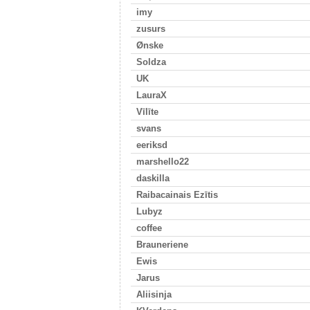
imy
zusurs
Ønske
Soldza
UK
LauraX
Vīlīte
svans
eeriksd
marshello22
daskilla
Raibacainais Ezītis
Lubyz
coffee
Brauneriene
Ewis
Jarus
Aliisinja