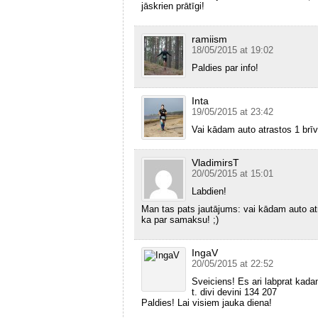
jāskrien prātīgi!
ramiism
18/05/2015 at 19:02
Paldies par info!
Inta
19/05/2015 at 23:42
Vai kādam auto atrastos 1 brīv
VladimirsT
20/05/2015 at 15:01
Labdien!
Man tas pats jautājums: vai kādam auto at
ka par samaksu! ;)
IngaV
20/05/2015 at 22:52
Sveiciens! Es ari labprat kada
t. divi devini 134 207
Paldies! Lai visiem jauka diena!