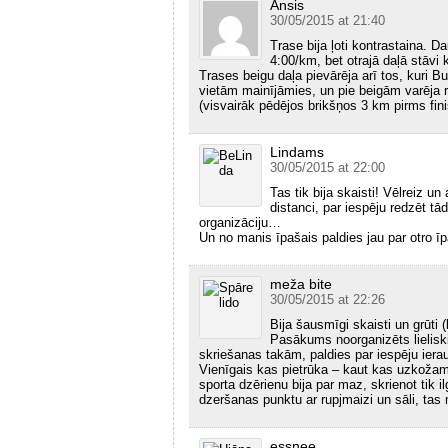
Ansis
30/05/2015 at 21:40
Trase bija ļoti kontrastaina. 
4:00/km, bet otrajā daļā stāvi 
Trases beigu daļa pievārēja arī tos, kuri B
vietām mainījāmies, un pie beigām varēja 
(visvairāk pēdējos brikšņos 3 km pirms fini
Lindams
30/05/2015 at 22:00
Tas tik bija skaisti! Vēlreiz 
distanci, par iespēju redzēt t
organizāciju…
Un no manis īpašais paldies jau par otro īp
meža bite
30/05/2015 at 22:26
Bija šausmīgi skaisti un grūti (
Pasākums noorganizēts lieliski
skriešanas takām, paldies par iespēju ierau
Vienīgais kas pietrūka – kaut kas uzkožam
sporta dzērienu bija par maz, skrienot tik i
dzeršanas punktu ar rupjmaizi un sāli, tas 
essnee