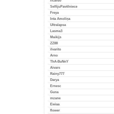
ricardo
SelfijuPavēlniece
Freya
Inta Amoliņa
Ultralapsa
Lasma3
Maikijs
ZZ88
ilvarito
Arno
ThA-BuNnY
Aivars
Rainy777
Darya
Ernesc
Guna
mzane
Ewiaa
flower