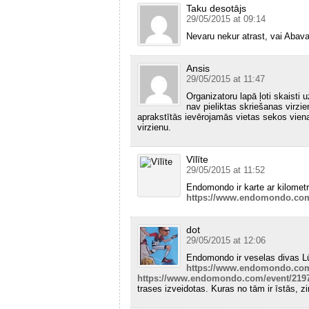
Taku desotājs
29/05/2015 at 09:14
Nevaru nekur atrast, vai Aba
Ansis
29/05/2015 at 11:47
Organizatoru lapā ļoti skaisti
nav pieliktas skriešanas virzi
aprakstītās ievērojamās vietas sekos viena 
virzienu.
Vīlīte
29/05/2015 at 11:52
Endomondo ir karte ar kilome
https://www.endomondo.com
dot
29/05/2015 at 12:06
Endomondo ir veselas divas 
https://www.endomondo.com
https://www.endomondo.com/event/219
trases izveidotas. Kuras no tām ir īstās, zin