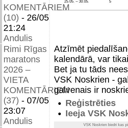
25.05. – 30.05.
5
KOMENTĀRIEM
(10)
-
26/05
21:24
Andulis
Atzīmēt piedalīša
Rimi Rīgas
kalendārā, var tika
maratons
Bet ja tu tāds neesi
2026 –
VSK Noskrien - gal
VIETA
galvenais ir noskrie
KOMENTĀRIEM
(37)
-
07/05
Reģistrēties
23:07
Ieeja VSK Nosk
Andulis
VSK Noskrien biedri kas p