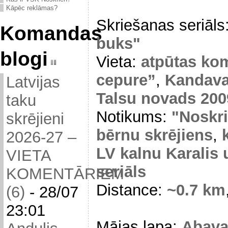
Kāpēc reklāmas?
Skriešanas seriāls
Komandas
buks"
blogi
Vieta:
atpūtas ko
cepure”
,
Kandava
Latvijas
Talsu novads 200
taku
Notikums:
"Noskri
skrējieni
bērnu skrējiens
,
2026-27 –
LV kalnu Karalis 
VIETA
seriāls
KOMENTĀRIEM
Distance:
~0.7 km
(6)
-
28/07
23:01
Mājas lapa:
Abava