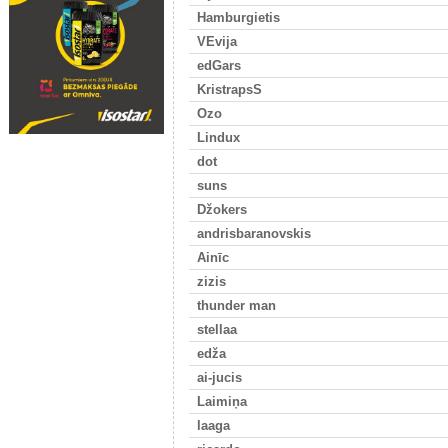
Hamburgietis
VEvija
edGars
KristrapsS
Ozo
Lindux
dot
suns
Džokers
andrisbaranovskis
Ainīc
zizis
thunder man
stellaa
edža
ai-jucis
Laimiņa
laaga