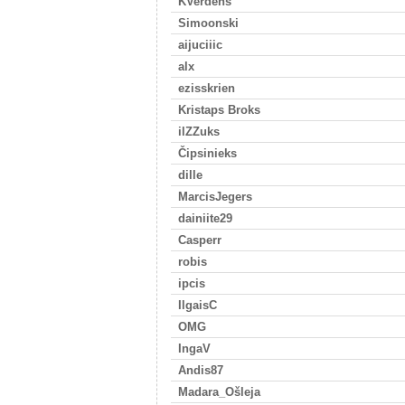
KVerdens
Simoonski
aijuciiic
alx
ezisskrien
Kristaps Broks
ilZZuks
Čipsinieks
dille
MarcisJegers
dainiite29
Casperr
robis
ipcis
IlgaisC
OMG
IngaV
Andis87
Madara_Ošleja