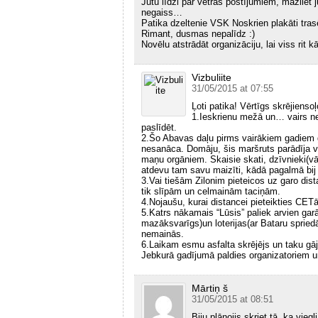
Jūtu līdzi par vētras postījumiem, mazliet 
negaiss…
Patika dzeltenie VSK Noskrien plakāti trasē
Rimant, dusmas nepalīdz :)
Novēlu atstrādāt organizāciju, lai viss rit
Vizbuliite
31/05/2015 at 07:55
Ļoti patika! Vērtīgs skrējiens
1.Ieskrienu mežā un… vairs neg
paslīdēt.
2.Šo Abavas daļu pirms vairākiem gadiem gr
nesanāca. Domāju, šis maršruts parādīja va
maņu orgāniem. Skaisie skati, dzīvnieki(vā
atdevu tam savu maizīti, kādā pagalmā bij t
3.Vai tiešām Zilonim pieteicos uz garo di
tik slīpām un celmainām taciņām.
4.Nojaušu, kurai distancei pieteikties CETā
5.Katrs nākamais “Lūsis” paliek arvien gar
mazāksvarīgs)un loterijas(ar Bataru spriedā
nemainās.
6.Laikam esmu asfalta skrējējs un taku gāj
Jebkurā gadījumā paldies organizatoriem un
Mārtiņ š
31/05/2015 at 08:51
Biju plānojis skriet tā, ka vieg