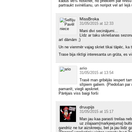
kādus 98% noskriet, no priekiem par finišu
partraukt svinēšanu, un noripot vel arī lejā 
MissBroka
31/05/2015 at 12:33
Mani divi secinājumi…
Līdz ar taku skriešanas sezo
arī dāmām ;)
Un ne vienmēr vajag skriet tikai tāpēc, ka t
Trase bija riktīgi interesanta un grūta, es v
ario
31/05/2015 at 13:54
Trasē man gribējās iespert ta
slīpiem galiem. (Piedošan par r
pamanīt, viegli apskriet.
Pārējais viss baigi forši
druupijs
31/05/2015 at 15:17
Man jau kaa parasti treilaa ne
uz zilajaam(markjeejuma) bulti
gandriiz ne tur aizskreeju, bet ja jau liidz