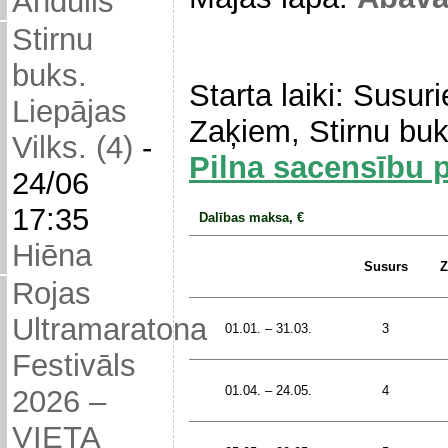
Andulis
Stirnu
buks.
Starta laiki: Susu
Liepājas
Zaķiem, Stirnu bu
Vilks. (4)
-
Pilna sacensību
24/06
17:35
Dalības maksa, €
Hiēna
Susurs
Z
Rojas
Ultramaratona
01.01. – 31.03.
3
Festivāls
01.04. – 24.05.
4
2026 –
VIETA