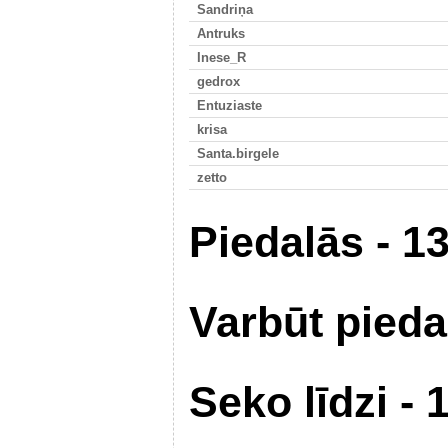
Sandriņa
Antruks
Inese_R
gedrox
Entuziaste
krisa
Santa.birgele
zetto
Piedalās - 1
Varbūt pieda
Seko līdzi - 