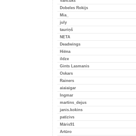
Vančuks
Dobeles Rokijs
Mia_
july
tauriņš
NETA
Deadwings
Hiēna
ildze
Gints Lasmanis
Oskars
Rainers
aiaiaigar
Ingmar
martins_dejus
janis.kokins
patizivs
Māris91
Artūro