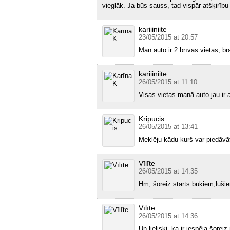
vieglāk. Ja būs sauss, tad vispār atšķirību 
kariiiniite
23/05/2015 at 20:57
Man auto ir 2 brīvas vietas, b
kariiiniite
26/05/2015 at 11:10
Visas vietas manā auto jau ir 
Kripucis
26/05/2015 at 13:41
Meklēju kādu kurš var piedāvāt
Vīlīte
26/05/2015 at 14:35
Hm, šoreiz starts bukiem,lūši
Vīlīte
26/05/2015 at 14:36
Un lieliski, ka ir iespēja šore