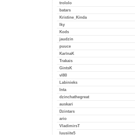
trololo
batars
Kristine_Kinda
Iky
Kods
jaudzin
puuce
KarīnaK
Trakais
GintsK
vl80
Labinieks
Inta
dzinchathegreat
auskari
Dzintars
ario
VladimirsT
luusiite5