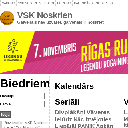
SĀKUMS
VSK NOSKRIEN
BLOGI
FORUMS
KALENDĀRS
NOSKRIETAIS
VSK Noskrien
Galvenais nav uzvarēt, galvenais ir noskriet
Biedriem
Kalendārs
Lietotājs
Seriāli
V
Parole
Divplākšņi
Vāveres
L
ielūdz
M
Nāc izvējoties
Pievienoties VSK Noskrien
It
Liepājā!
PAN!K
Apkārt
Kas ir VSK Noskrien?