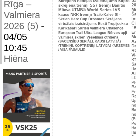
p
Skrējiens nedēļas izaicinājums
Stipro
Rīga –
2
skrējiena treniņi
SS7 treniņi
Bānītis
Mi
Mītava
UTMB® World Series
LVS
Valmiera
Š
kauss
NRR treniņi
Trailo Kalvė
S! -
In
Skrien
Hero Cup
Drosmes Skrējiens
2026 (5)
-
Č
virtuālais izaicinājums
Eesti Trepijooksu
"
Karikasari
Skrien Valmiera
Challenge
Em
European Trail Ultra League
Bērzes apļi
04/05
M
Valmiera skrien
Veselības otrdiena
Az
{SACENSĪBU SERIĀLI, KAUSI LATVIJĀ}
10:45
{TRENIŅI, KOPTRENIŅI LATVIJĀ}
{ĀRZEMĒS
Da
/ VISĀ PASAULĒ}
Rū
Vi
Hiēna
Ķī
S
Ik
An
L
Pl
Be
Fr
R
U
no
Ba
no
(P
Pe
Ha
Il