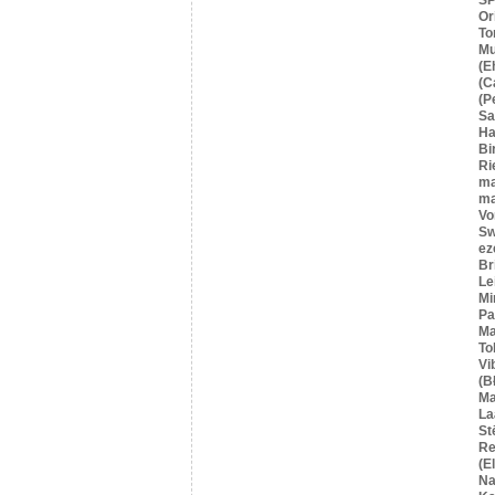
Or
To
Mu
(E
(C
(P
S
Ha
Bi
Ri
ma
ma
Vo
Sw
ez
Br
Le
Mi
Pa
Ma
To
Vi
(B
Ma
La
St
Re
(E
Na