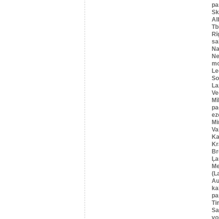
pa
Sk
Al
Tbi
Rī
sa
Na
Ne
mo
Le
So
La
Ve
Mī
pa
ez
Mi
Va
Ka
Kr
Br
Ļa
Me
(L
Au
ka
pa
Ti
Sa
vo