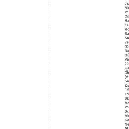
Ja
Al
Ve
(M
Ha
ez
Ro
Sa
Sa
ve
(K
Ra
Bi
Vi
20
Ka
(Ši
(A
Sa
Zi
"M
Tr
Sk
Az
Va
Sc
Al
Ka
Ne
Pļ