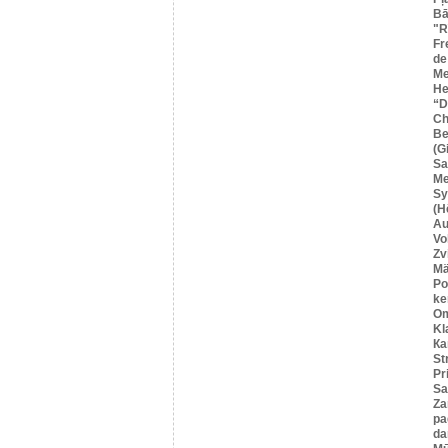
Bā
"R
Fr
de
Me
He
“
Ch
Be
(G
Sa
M
Sy
(H
Au
Vo
Zv
Mä
Po
ke
O
Kl
Ка
St
Pr
Sa
Za
pa
da