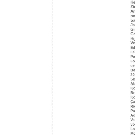
Ke
Z
A
no
Sa
Ja
Ģi
G
Hī
Ve
Ed
La
Pe
Fo
ez
Be
20
Sl
Ab
Ko
B
Ko
Ça
Ri
Pa
Ad
Va
vo
Lo
Mo