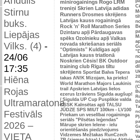
Andulis
p
minirogainings Rogo
LRM
C
treniņi
Skrien Latvija
adidas
Stirnu
M
Runners
Drosmes skrējiens
ti
Latvijas kauss rogainingā
buks.
n
Rock 'n' Roll Marathon Series
Be
p
Dzintaru apļi
Pārdaugavas
Liepājas
M
spēks
Ozolnieku apļi
Valkas
ap
Vilks. (4)
-
novada skriešanas seriāls
G
“Optimists”
Kuldīgas apļi
"
24/06
Latvijas kauss triatlonā
n
Noskrien Cēsis!
BK
Outdoor
p
17:35
training club
Rīgas tiltu
dī
Uk
skrējiens
Sportlat Balva
Tepera
2
Hiēna
takas
AN!K
Mizojam, ka prieks!
n
World Marathon Majors
Laukinis
(
trail
Apskrien Latvijas lielos
Rojas
B
ezerus
Izrāviens
Sigulda augšup!
R
/ Sigulda UP Cup
Pusplikie valda
Ultramaratona
D
KSSK
Kalnsētas apļi
TALSU
Ta
JŪDZE
SPS
MIUT
100km - LV100
n
Festivāls
Priekam un veselībai
rogaininga
Pļ
seriāls "Pilsētas leģendas"
p
2026 –
Mārupe skrien
Ielene - ielu
Gr
orientēšanās piedzīvojums
N
VIETA
Vidzemes Mežtakas
RunCzech
Va
ZB (ziemas bāze)
Liepājas Aktīvie