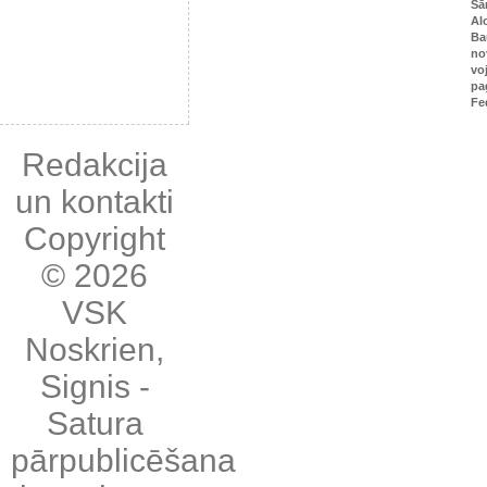
Sā
Al
Ba
no
vo
pa
Fe
Redakcija
un kontakti
Copyright
© 2026
VSK
Noskrien
,
Signis
-
Satura
pārpublicēšana