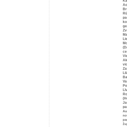
Ka
Ao
Br
Rū
pa
ko
ga
Zv
Ma
Li
Mo
(D
ce
Vi
Ak
vi
Za
Li
Ba
Va
Po
Lī
Ro
(H
Ja
pa
Au
no
pa
žu