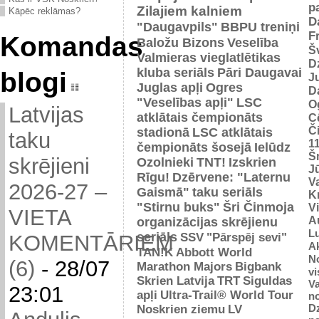
p
Zilajiem kalniem
Kāpēc reklāmas?
D
"Daugavpils"
BBPU treniņi
F
Komandas
Baložu Bizons
Veselība
Š
Valmieras vieglatlētikas
D
kluba seriāls
Pāri Daugavai
blogi
J
Juglas apļi
Ogres
D
"Veselības apļi"
LSC
O
Latvijas
atklātais čempionāts
C
Č
stadionā
LSC atklātais
taku
1
čempionāts šosejā
Ielūdz
Š
skrējieni
Ozolnieki
TNT!
Izskrien
J
Rīgu!
Dzērvene: "Laternu
Va
2026-27 –
Gaismā"
taku seriāls
Kr
"Stirnu buks"
Šri Činmoja
V
VIETA
Au
organizācijas skrējienu
L
seriāls
SSV
"Pārspēj sevi"
KOMENTĀRIEM
Ak
TAN!K
Abbott World
No
(6)
-
28/07
Marathon Majors
Bigbank
vi
Skrien Latvija
TRT
Siguldas
Va
23:01
apļi
Ultra-Trail® World Tour
n
D
Noskrien ziemu
LV