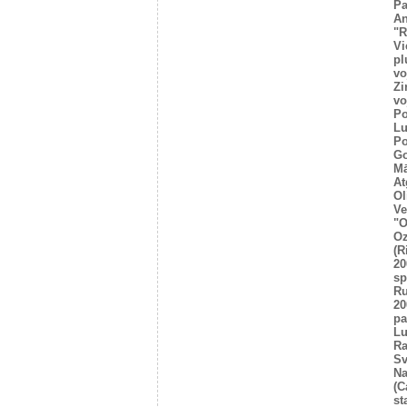
Pa
An
"R
Vi
pl
vo
Zi
vo
Po
Lu
Po
Go
Mā
At
Ol
Ve
"O
Oz
(R
20
sp
R
20
pa
Lu
Ra
Sv
Na
(C
st