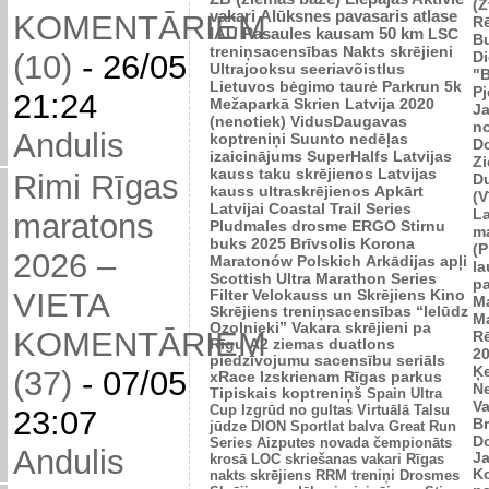
(Z
vakari
Alūksnes pavasaris
atlase
KOMENTĀRIEM
R
IAU Pasaules kausam 50 km
LSC
B
treniņsacensības
Nakts skrējieni
Di
(10)
-
26/05
Ultrajooksu seeriavõistlus
"B
Lietuvos bėgimo taurė
Parkrun 5k
P
21:24
Mežaparkā
Skrien Latvija 2020
J
(nenotiek)
VidusDaugavas
n
Andulis
koptreniņi
Suunto nedēļas
Do
izaicinājums
SuperHalfs
Latvijas
Zi
kauss taku skrējienos
Latvijas
Rimi Rīgas
D
kauss ultraskrējienos
Apkārt
(V
Latvijai
Coastal Trail Series
L
maratons
Pludmales drosme
ERGO Stirnu
m
buks 2025
Brīvsolis
Korona
(P
2026 –
Maratonów Polskich
Arkādijas apļi
l
Scottish Ultra Marathon Series
p
VIETA
Filter Velokauss un Skrējiens
Kino
M
Skrējiens
treniņsacensības “Ielūdz
M
Ozolnieki”
Vakara skrējieni pa
KOMENTĀRIEM
R
Rīgu
A2 ziemas duatlons
2
piedzīvojumu sacensību seriāls
Ķ
(37)
-
07/05
xRace
Izskrienam Rīgas parkus
N
Tipiskais koptreniņš
Spain Ultra
V
Cup
Izgrūd no gultas
Virtuālā Talsu
23:07
Br
jūdze
DION Sportlat balva
Great Run
D
Series
Aizputes novada čempionāts
Andulis
J
krosā
LOC skriešanas vakari
Rīgas
K
nakts skrējiens
RRM treniņi
Drosmes