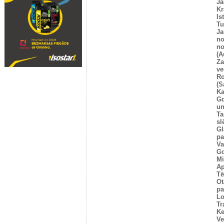
Ja
Kr
Is
T
Ja
no
no
(A
Za
ve
Ro
(S
Ka
G
un
Ta
sl
Gl
pa
Va
Go
Mi
Ap
Tē
Ot
pa
Lo
Tr
Ke
Ve