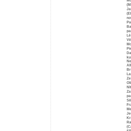
Mū
(M
Ja
(E
no
Pa
Ba
pa
Lē
Vē
M
Pi
Da
ku
Ne
Al
Br
La
Ze
Ol
Nī
Za
pa
Si
Fr
Me
Je
Kr
Ra
(C
SP