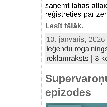
saņemt labas atlai
reģistrēties par z
Lasīt tālāk.
10. janvāris, 202
leģendu rogaining
reklāmraksts
|
3 k
Supervaroņ
epizodes