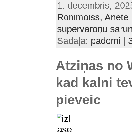
1. decembris, 20
Ronimoiss
,
Anete 
supervaroņu saru
Sadaļa:
padomi
|
Atziņas no
kad kalni te
pieveic