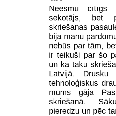
Neesmu cītīgs L
sekotājs, bet 
skriešanas pasau
bija manu pārdomu
nebūs par tām, bet
ir teikuši par šo 
un kā taku skrieša
Latvijā. Drusk
tehnoloģiskus drau
mums gāja Pasa
skriešanā. Sāk
pieredzu un pēc t