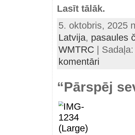
Lasīt tālāk.
5. oktobris, 2025 
Latvija
,
pasaules 
WMTRC
| Sadaļa
komentāri
“Pārspēj se