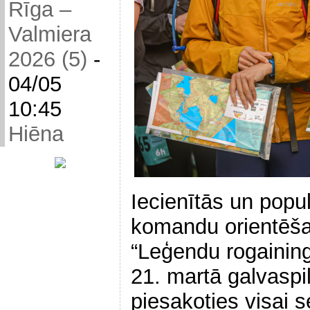
Rīga –
Valmiera
2026 (5)
-
04/05
10:45
Hiēna
Iecienītās un popu
komandu orientēš
“Leģendu rogainin
21. martā galvaspi
piesakoties visai s