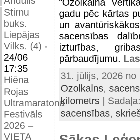
Andulis
“Ozolkalna Vertik
Stirnu
gadu pēc kārtas pu
buks.
un avantūriskākos
Liepājas
sacensības dalīb
Vilks. (4)
-
izturības, gri
24/06
pārbaudījumu.
Las
17:35
31. jūlijs, 2026 no
Hiēna
Ozolkalns
,
sacens
Rojas
kilometrs
| Sadaļa
Ultramaratona
sacensības
,
skrie
Festivāls
2026 –
VIETA
Sākas Leģe