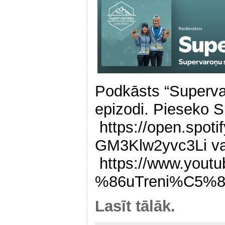
Podkāsts “Superva
epizodi. Pieseko S
https://open.spo
GM3Klw2yvc3Li va
https://www.you
%86uTreni%C5%8
Lasīt tālāk.