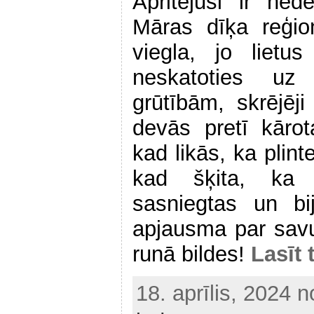
Apritējusi ir ne
Māras dīķa reģio
viegla, jo lietu
neskatoties uz
grūtībām, skrējē
devās pretī kārot
kad likās, ka plint
kad šķita, ka i
sasniegtas un bi
apjausma par sav
runā bildes!
Lasīt 
18. aprīlis, 2024 