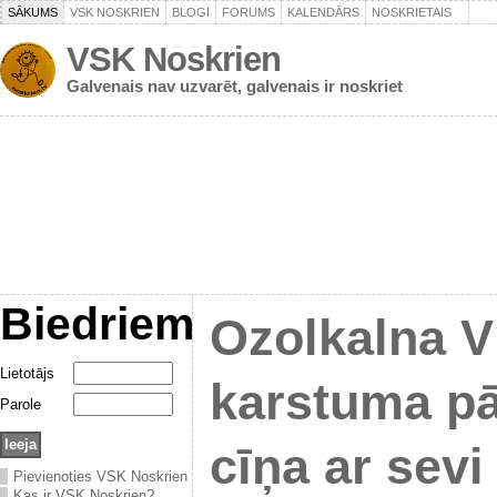
SĀKUMS
VSK NOSKRIEN
BLOGI
FORUMS
KALENDĀRS
NOSKRIETAIS
VSK Noskrien
Galvenais nav uzvarēt, galvenais ir noskriet
Biedriem
Ozolkalna V
Lietotājs
karstuma p
Parole
cīņa ar sevi
Pievienoties VSK Noskrien
Kas ir VSK Noskrien?