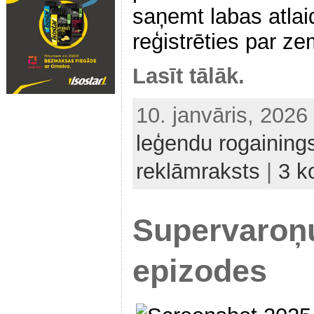
saņemt labas atlai
reģistrēties par z
Lasīt tālāk.
10. janvāris, 202
leģendu rogaining
reklāmraksts
|
3 k
Supervaroņ
epizodes