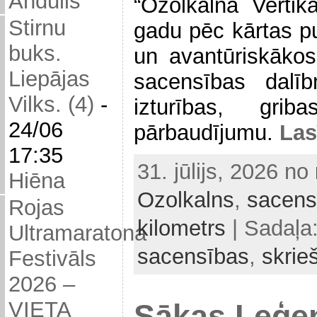
Andulis
“Ozolkalna Vertik
Stirnu
gadu pēc kārtas pu
buks.
un avantūriskākos
Liepājas
sacensības dalīb
Vilks. (4)
-
izturības, gri
24/06
pārbaudījumu.
Las
17:35
31. jūlijs, 2026 no
Hiēna
Ozolkalns
,
sacens
Rojas
kilometrs
| Sadaļa
Ultramaratona
sacensības
,
skrie
Festivāls
2026 –
VIETA
Sākas Leģe