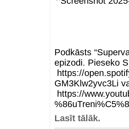
Podkāsts “Superva
epizodi. Pieseko S
https://open.spo
GM3Klw2yvc3Li va
https://www.you
%86uTreni%C5%8
Lasīt tālāk.