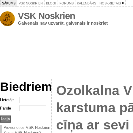
SĀKUMS
VSK NOSKRIEN
BLOGI
FORUMS
KALENDĀRS
NOSKRIETAIS
VSK Noskrien
Galvenais nav uzvarēt, galvenais ir noskriet
Biedriem
Ozolkalna V
Lietotājs
karstuma p
Parole
cīņa ar sevi
Pievienoties VSK Noskrien
Kas ir VSK Noskrien?