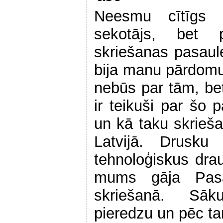
Neesmu cītīgs L
sekotājs, bet 
skriešanas pasau
bija manu pārdomu
nebūs par tām, bet
ir teikuši par šo 
un kā taku skrieša
Latvijā. Drusk
tehnoloģiskus drau
mums gāja Pasa
skriešanā. Sāk
pieredzu un pēc t