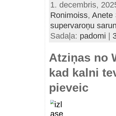
1. decembris, 20
Ronimoiss
,
Anete 
supervaroņu saru
Sadaļa:
padomi
|
Atziņas no
kad kalni te
pieveic