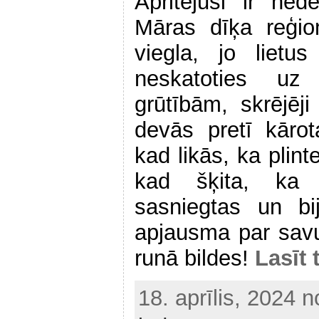
Apritējusi ir ne
Māras dīķa reģio
viegla, jo lietu
neskatoties uz
grūtībām, skrējē
devās pretī kārot
kad likās, ka plint
kad šķita, ka i
sasniegtas un bi
apjausma par sav
runā bildes!
Lasīt 
18. aprīlis, 2024 