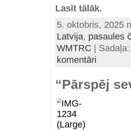
Lasīt tālāk.
5. oktobris, 2025 
Latvija
,
pasaules 
WMTRC
| Sadaļa
komentāri
“Pārspēj se