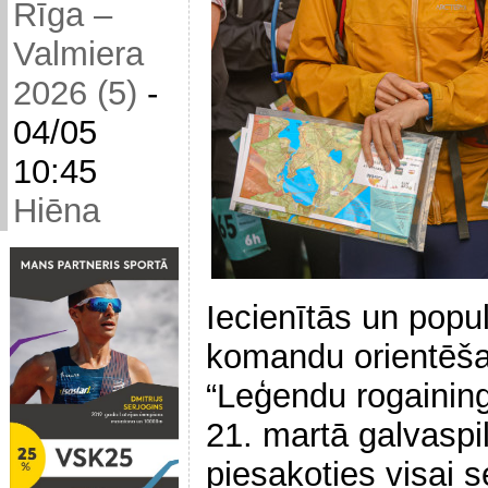
Rīga –
Valmiera
2026 (5)
-
04/05
10:45
Hiēna
Iecienītās un popu
komandu orientēš
“Leģendu rogainin
21. martā galvaspi
piesakoties visai s