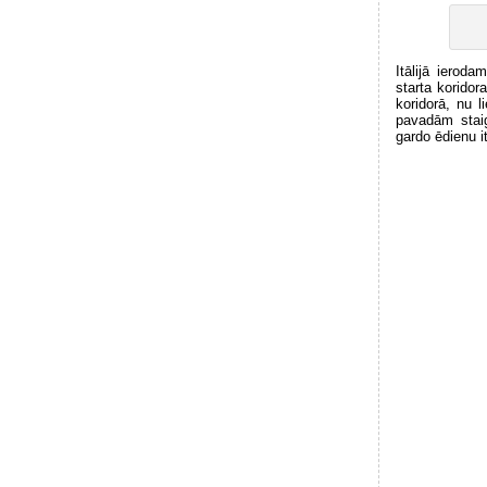
Itālijā ierod
starta koridor
koridorā, nu l
pavadām stai
gardo ēdienu i