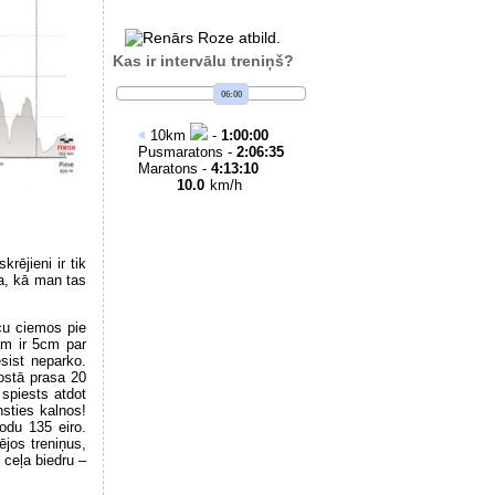
Kas ir intervālu treniņš?
06:00
10
km
-
1:00:00
Pusmaratons -
2:06:35
Maratons -
4:13:10
10.0
km/h
rējieni ir tik
Ha, kā man tas
cu ciemos pie
jām ir 5cm par
esist neparko.
ostā prasa 20
 spiests atdot
nsties kalnos!
odu 135 eiro.
ējos treniņus,
 ceļa biedru –