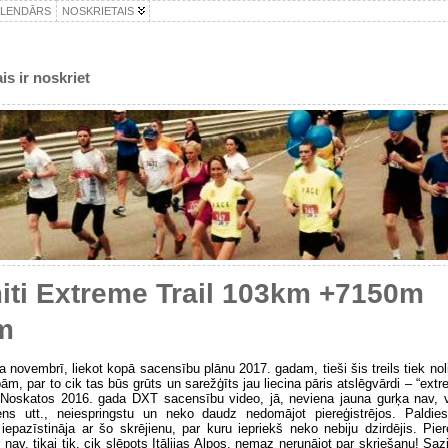
ALENDĀRS
NOSKRIETAIS
is ir noskriet
iti Extreme Trail 103km +7150m
m
 novembrī, liekot kopā sacensību plānu 2017. gadam, tieši šis treils tiek nol
m, par to cik tas būs grūts un sarežģīts jau liecina pāris atslēgvārdi – “ext
Noskatos 2016. gada DXT sacensību video, jā, neviena jauna gurķa nav, vi
ns utt., neiespringstu un neko daudz nedomājot piereģistrējos. Paldie
iepazīstināja ar šo skrējienu, par kuru iepriekš neko nebiju dzirdējis. Pie
 nav, tikai tik, cik slēpots Itālijas Alpos, nemaz nerunājot par skriešanu! Sazi