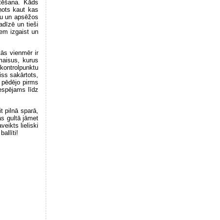
stēšana. Kāds
ņots kaut kas
ogu un apsēžos
adīzē un tieši
iem izgaist un
tās vienmēr ir
maisus, kurus
 kontrolpunktu
iss sakārtots,
 pēdējo pirms
iespējams līdz
t pilnā sparā,
s gultā jāmet
eikts lieliski
allīti!