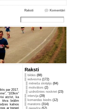
Raksti
Komentāri
Raksti
bildes
(88)
iedvesma
(172)
mēneša skrējējs
(84)
motivātors
(2)
ikts par 2017.
uzdrošinies noskriet
(23)
reme”, “103km”
intervija
(29)
si atzīst, ka
komandas biedrs
(12)
s tēva brālim
maratons
(314)
redzes kalnos
nos ar treneri
pieredze
(57)