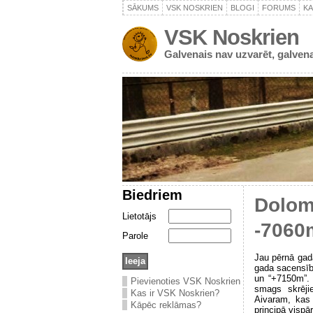
SĀKUMS
VSK NOSKRIEN
BLOGI
FORUMS
K
VSK Noskrien
Galvenais nav uzvarēt, galvena
Biedriem
Dolom
Lietotājs
-7060
Parole
Jau pērnā gada
gada sacensībā
un “+7150m”. 
Pievienoties VSK Noskrien
smags skrējie
Kas ir VSK Noskrien?
Aivaram, kas 
Kāpēc reklāmas?
principā vispār