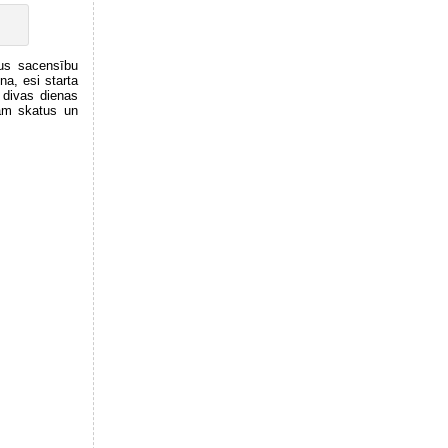
kus sacensību
na, esi starta
s divas dienas
ām skatus un