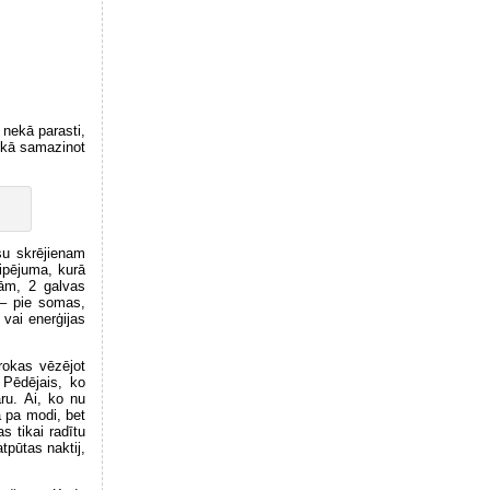
nekā parasti,
aikā samazinot
su skrējienam
kipējuma, kurā
kām, 2 galvas
 – pie somas,
 vai enerģijas
rokas vēzējot
 Pēdējais, ko
ru. Ai, ko nu
ā pa modi, bet
s tikai radītu
tpūtas naktij,