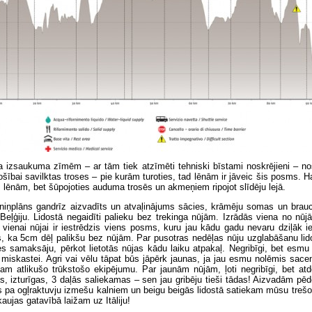
izsaukuma zīmēm – ar tām tiek atzīmēti tehniski bīstami noskrējieni – nosk
ošībai savilktas troses – pie kurām turoties, tad lēnām ir jāveic šis posms. 
 lēnām, bet šūpojoties auduma trosēs un akmeņiem ripojot slīdēju lejā.
eniņplāns gandrīz aizvadīts un atvaļinājums sācies, krāmēju somas un brau
Beļģiju. Lidostā negaidīti palieku bez trekinga nūjām. Izrādās viena no nū
i vienai nūjai ir iestrēdzis viens posms, kuru jau kādu gadu nevaru dziļāk i
s, ka 5cm dēļ palikšu bez nūjām. Par pusotras nedēļas nūju uzglabāšanu lid
k es samaksāju, pērkot lietotās nūjas kādu laiku atpakaļ. Negribīgi, bet esmu
 miskastei. Agri vai vēlu tāpat būs jāpērk jaunas, ja jau esmu nolēmis sace
kam atlikušo trūkstošo ekipējumu. Par jaunām nūjām, ļoti negribīgi, bet atd
as, izturīgas, 3 daļās saliekamas – sen jau gribēju tieši tādas! Aizvadām pēd
 pa ogļraktuvju izmešu kalniem un beigu beigās lidostā satiekam mūsu trešo
ujas gatavībā laižam uz Itāliju!