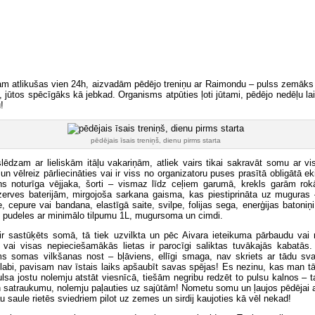
tam atlikušas vien 24h, aizvadām pēdējo treniņu ar Raimondu – pulss zemāks 
i, jūtos spēcīgāks kā jebkad. Organisms atpūties ļoti jūtami, pēdējo nedēļu l
!
pēdējais īsais treniņš, dienu pirms starta
lēdzam ar lieliskām itāļu vakariņām, atliek vairs tikai sakravāt somu ar vi
n vēlreiz pārliecināties vai ir viss no organizatoru puses prasītā obligātā e
ens noturīga vējjaka, šorti – vismaz līdz ceļiem garumā, krekls garām ro
rezerves baterijām, mirgojoša sarkana gaisma, kas piestiprināta uz muguras
e, cepure vai bandana, elastīgā saite, svilpe, folijas sega, enerģijas batoniņi
s pudeles ar minimālo tilpumu 1L, mugursoma un cimdi.
ir sastūķēts somā, tā tiek uzvilkta un pēc Aivara ieteikuma pārbaudu vai 
 vai visas nepieciešamākās lietas ir parocīgi saliktas tuvākajās kabatās.
s somas vilkšanas nost – bļāviens, ellīgi smaga, nav skriets ar tādu sva
 labi, pavisam nav īstais laiks apšaubīt savas spējas! Es nezinu, kas man t
pulsa jostu nolemju atstāt viesnīcā, tiešām negribu redzēt to pulsu kalnos – ta
n satraukumu, nolemju paļauties uz sajūtām! Nometu somu un ļaujos pēdējai a
u saule rietēs sviedriem pilot uz zemes un sirdij kaujoties kā vēl nekad!