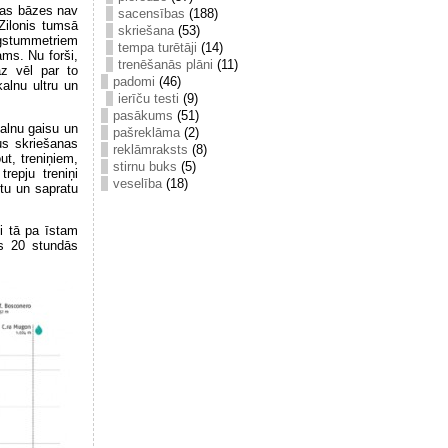
das bāzes nav
sacensības
(188)
Zilonis tumsā
skriešana
(53)
ugstummetriem
tempa turētāji
(14)
ams. Nu forši,
trenēšanās plāni
(11)
az vēl par to
padomi
(46)
kalnu ultru un
ierīču testi
(9)
pasākums
(51)
kalnu gaisu un
pašreklāma
(2)
us skriešanas
reklāmraksts
(8)
ut, treniņiem,
stirnu buks
(5)
repju treniņi
veselība
(18)
utu un sapratu
zi tā pa īstam
šs 20 stundās