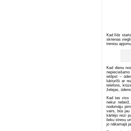
Kad līdz star
skrienas viegl
treniņu apjomu
Kad dienu nos
nepieciešamo u
ietilpst – ūd
lukturīši ar 
telefons, krūz
želejas, ūden
Kad tas viss 
nekur neberž,
nodomāju pirm
vairs, būs jau
kārtējo reizi 
lieku stresu u
jo nākamajā ja