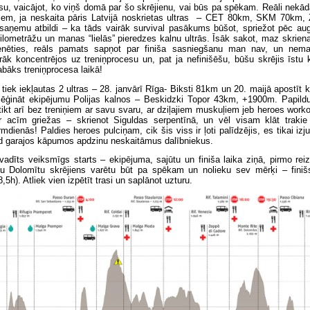
su, vaicājot, ko viņš domā par šo skrējienu, vai būs pa spēkam. Reāli nekā
niem, ja neskaita pāris Latvijā noskrietas ultras – CET 80km, SKM 70km, 
aņemu atbildi – ka tāds vairāk survival pasākums būšot, spriežot pēc a
 kilometrāžu un manas “lielās” pieredzes kalnu ultrās. Īsāk sakot, maz skrien
trenēties, reāls pamats sapņot par finiša sasniegšanu man nav, un nem
āk koncentrējos uz treniņprocesu un, pat ja nefinišēšu, būšu skrējis īstu 
abāks treniņprocesa laikā!
tiek iekļautas 2 ultras – 28. janvārī Rīga- Biksti 81km un 20. maijā apostīt 
mēģināt ekipējumu Polijas kalnos – Beskidzki Topor 43km, +1900m. Papild
tikt arī bez treniņiem ar savu svaru, ar dziļajiem muskuļiem jeb heroes worko
 acīm griežas – skrienot Siguldas serpentīnā, un vēl visam klāt trakie t
rmdienās! Paldies heroes pulciņam, cik šis viss ir ļoti palīdzējis, es tikai izj
d garajos kāpumos apdzinu neskaitāmus dalībniekus.
vadīts veiksmīgs starts – ekipējuma, sajūtu un finiša laika ziņā, pirmo rei
āļu Dolomītu skrējiens varētu būt pa spēkam un nolieku sev mērķi – fini
8,5h). Atliek vien izpētīt trasi un saplānot uzturu.