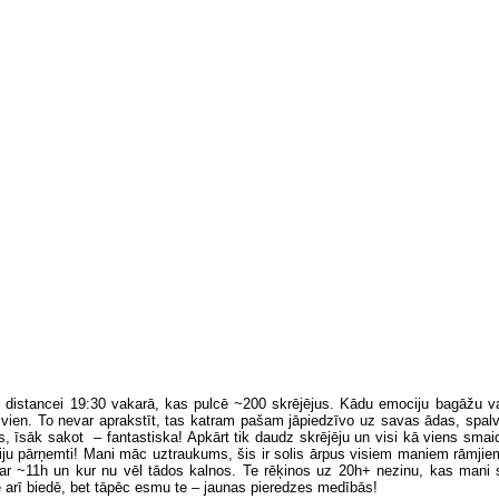
 distancei 19:30 vakarā, kas pulcē ~200 skrējējus. Kādu emociju bagāžu v
ta vien. To nevar aprakstīt, tas katram pašam jāpiedzīvo uz savas ādas, spa
s, īsāk sakot – fantastiska! Apkārt tik daudz skrējēju un visi kā viens smaid
iju pārņemti! Mani māc uztraukums, šis ir solis ārpus visiem maniem rāmji
 par ~11h un kur nu vēl tādos kalnos. Te rēķinos uz 20h+ nezinu, kas mani 
ē arī biedē, bet tāpēc esmu te – jaunas pieredzes medībās!