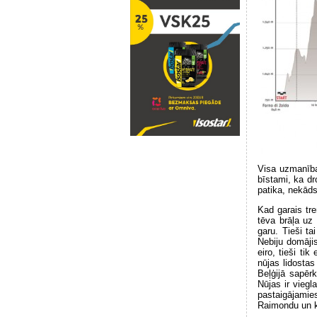
Visa uzmanība 
bīstami, ka dr
patika, nekāds
Kad garais tr
tēva brāļa uz 
garu. Tieši ta
Nebiju domāji
eiro, tieši ti
nūjas lidostas
Beļģijā sapēr
Nūjas ir viegl
pastaigājamies
Raimondu un ka