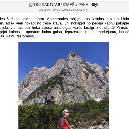
OGĻRAKTUVJU IZMEŠU PAKALNIŅI
amies 3 dienas pirms starta. Apmetamies mājiņā, kas izrādās ir pilnīgi bla
am, atliek vien nokāpt no trešā stāva, un, nokāpjot no pēdējā kāpņu pakāpie
ieliski, vismaz bez lieka stresa un steigas varēs laicīgi iziet startā! Pirmā
gājot kalnos – apostam kalnu gaisu, iepazīstam trases marķējumu, baud
tāļu kalnu restorānos.