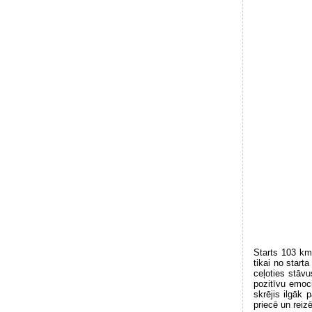
Starts 103 km
tikai no star
ceļoties stāvu
pozitīvu emoc
skrējis ilgāk
priecē un reiz