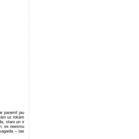
ar paņemt jau
lvām uz rokām
a, staro un ir
em, es neesmu
sagaida – tas