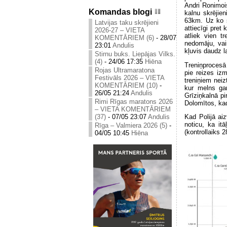
Andri Ronimoi
Komandas blogi
kalnu skrējie
63km. Uz ko s
Latvijas taku skrējieni
attiecīgi pret
2026-27 – VIETA
atliek vien 
KOMENTĀRIEM (6)
-
28/07
nedomāju, vair
23:01
Andulis
kļuvis daudz l
Stirnu buks. Liepājas Vilks.
(4)
-
24/06 17:35
Hiēna
Treniņprocesā 
Rojas Ultramaratona
pie reizes iz
Festivāls 2026 – VIETA
treniņiem neiz
KOMENTĀRIEM (10)
-
kur melns gar
26/05 21:24
Andulis
Grīziņkalnā pi
Rimi Rīgas maratons 2026
Dolomītos, ka
– VIETA KOMENTĀRIEM
(37)
-
07/05 23:07
Andulis
Kad Polijā aiz
noticu, ka it
Rīga – Valmiera 2026 (5)
-
(kontrollaiks 2
04/05 10:45
Hiēna