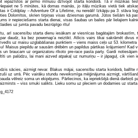
t iepazīstos ar pirmo mīnusu dzīvojot starta koridorā. Tā ir mūzikas te
Nepaiet ne 5 minūtes, kā domas mainās, jo itāļu mūzikas vietā tiek atska
as ir Coldplay – Adventure Of a Lifetime, nu nereāli! Izkāpju pa 3. stāva l
ties Dolomītos, skrien tirpiņas visas dziesmas garumā. Jūtos tiešām kā par
ms ir nepieciešams starta dienai, visas šaubas un bailes pār lielajiem kaln
aidies uz jumta pavadu bezrūpīgo rītu!
ītu, arī sacensību starta dienu iesākam ar viesnīcas bagātajām brokastīm, 
 par daudz, ka bez powernap’a neiztikt. Atlicis vairs tikai sakrāmēt divus 
izvedīs uz maisu uzglabāšanas punktiem – viens maiss ceļo uz 53. kilometra
išu! Maisus piepildu ar sausām drēbēm un papildus pārtikas krājumiem! Kad v
un braucam uz organizatoru rīkoto pre-race pasta party. Gardi notiesājam
īti un palūdzu, lai mani aizved atpakaļ uz numuriņu – ir jāpaguļ, cik vien 
zis sācies, aizmigt nevar. Blakus mājai, sacensību starta koridorā, ballīte ri
zuši uz urrā. Pēc vairāku stundu neveiksmīga mēģinājuma aizmigt, vārtīšanā
bauda vēlreiz soma un ekipējums. Pārliecinos, ka iepriekšējā dienā darbiņš pav
izmirsts – viss smuki salikts. Lieku somu uz pleciem un dodamies uz starta b