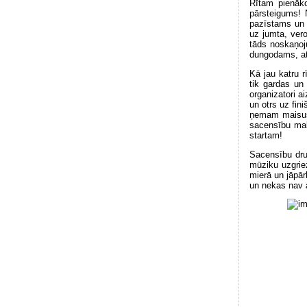
Rītam pienāko
pārsteigums! 
pazīstams un t
uz jumta, vero
tāds noskaņoju
dungodams, atl
Kā jau katru r
tik gardas un
organizatori a
un otrs uz fin
ņemam maisus 
sacensību malt
startam!
Sacensību drud
mūziku uzgrie
mierā un jāpār
un nekas nav a