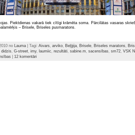
ojas. Piektdienas vakarā tiek cītīgi krāmēta soma. Pārcilātas vasaras skri
. Galamērķis – Brisele, Briseles pusmaratons.
 2010 no
Lauma
| Tagi:
Aivars
,
arviko
,
Beļģija
,
Brisele
,
Briseles maratons
,
Bris
,
didzis
,
G-street
,
imy
,
laumiic
,
rezultāti
,
sabine.m
,
sacensības
,
sm72
,
VSK N
nsības
|
12 komentāri