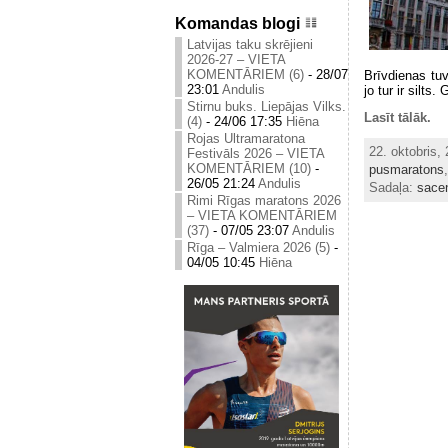
Komandas blogi
Latvijas taku skrējieni
2026-27 – VIETA
KOMENTĀRIEM (6)
-
28/07
Brīvdienas tuv
23:01
Andulis
jo tur ir silts
Stirnu buks. Liepājas Vilks.
Lasīt tālāk.
(4)
-
24/06 17:35
Hiēna
Rojas Ultramaratona
22. oktobris,
Festivāls 2026 – VIETA
KOMENTĀRIEM (10)
-
pusmaratons
26/05 21:24
Andulis
Sadaļa:
sace
Rimi Rīgas maratons 2026
– VIETA KOMENTĀRIEM
(37)
-
07/05 23:07
Andulis
Rīga – Valmiera 2026 (5)
-
04/05 10:45
Hiēna