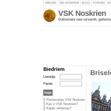
SĀKUMS
VSK NOSKRIEN
BLOGI
FORUMS
K
VSK Noskrien
Galvenais nav uzvarēt, galvena
Biedriem
Brisel
Lietotājs
Parole
Pievienoties VSK Noskrien
Kas ir VSK Noskrien?
Kāpēc reklāmas?