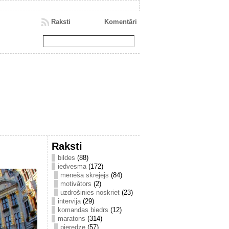
Raksti
Komentāri
Raksti
bildes
(88)
iedvesma
(172)
mēneša skrējējs
(84)
motivātors
(2)
uzdrošinies noskriet
(23)
intervija
(29)
komandas biedrs
(12)
maratons
(314)
pieredze
(57)