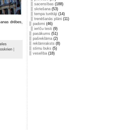
sacensības
(188)
skriešana
(53)
tempa turētāji
(14)
trenēšanās plāni
(11)
ešanas drēbes,
padomi
(46)
ierīču testi
(9)
pasākums
(51)
pašreklāma
(2)
reklāmraksts
(8)
eles
stirnu buks
(5)
oskrien
|
veselība
(18)