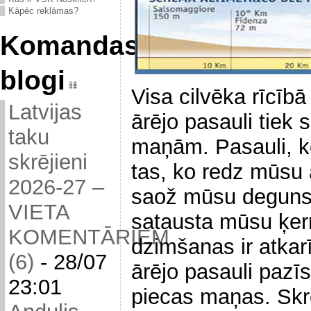
Kāpēc reklāmas?
Komandas
blogi
Visa cilvēka rīcībā
Latvijas
ārējo pasauli tiek
taku
maņām. Pasauli, ko
skrējieni
tas, ko redz mūsu 
2026-27 –
saož mūsu deguns
VIETA
satausta mūsu ķer
KOMENTĀRIEM
dzimšanas ir atka
(6)
-
28/07
ārējo pasauli pazīs
23:01
piecas maņas. Skrēj