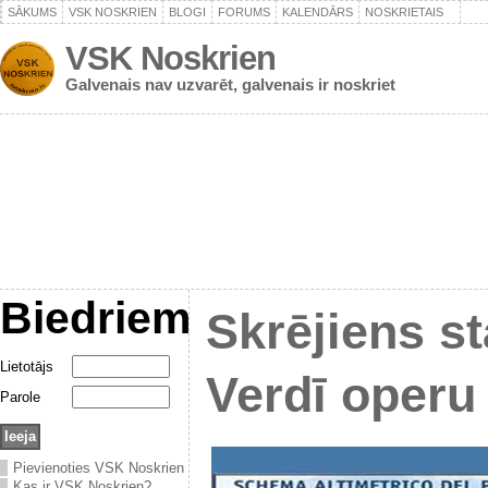
SĀKUMS
VSK NOSKRIEN
BLOGI
FORUMS
KALENDĀRS
NOSKRIETAIS
VSK Noskrien
Galvenais nav uzvarēt, galvenais ir noskriet
Biedriem
Skrējiens st
Lietotājs
Verdī operu
Parole
Pievienoties VSK Noskrien
Kas ir VSK Noskrien?