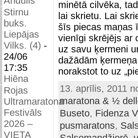
Andulis
minētā cilvēka, tad 
Stirnu
lai skrietu. Lai skri
buks.
šīs piecas maņas ī
Liepājas
vienīgi skrējējs ar
Vilks. (4)
-
uz savu ķermeni un
24/06
dažādām ķermeņa 
17:35
norakstot to uz „
Hiēna
13. aprīlis, 2011 
Rojas
maratona & ½ dell
Ultramaratona
Festivāls
Buseto
,
Fidenza V
2026 –
pusmaratons
,
Sal
VIETA
Salsomandžiorē
,
v