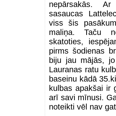
nepārsakās. Ar
sasaucas Lattele
viss šis pasākum
maliņa. Taču 
skatoties, iespēj
pirms šodienas b
biju jau mājās, j
Lauranas ratu kulb
baseinu kādā 35.kil
kulbas apakšai ir 
arī savi mīnusi. Ga
noteikti vēl nav ga