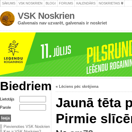
SĀKUMS
VSK NOSKRIEN
BLOGI
FORUMS
KALENDĀRS
NOSKRIETAIS
VSK Noskrien
Galvenais nav uzvarēt, galvenais ir noskriet
Biedriem
«
Lēciens pēc skrējiena
Jaunā tēta 
Lietotājs
Parole
Pirmie slīcē
Pievienoties VSK Noskrien
Kas ir VSK Noskrien?