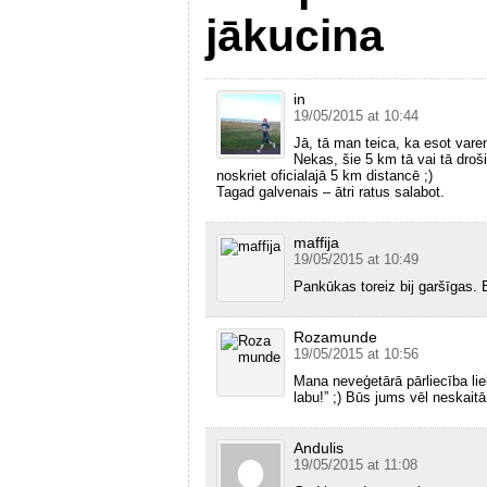
jākucina
in
19/05/2015 at 10:44
Jā, tā man teica, ka esot vare
Nekas, šie 5 km tā vai tā droš
noskriet oficialajā 5 km distancē ;)
Tagad galvenais – ātri ratus salabot.
maffija
19/05/2015 at 10:49
Pankūkas toreiz bij garšīgas. 
Rozamunde
19/05/2015 at 10:56
Mana neveģetārā pārliecība liek
labu!” ;) Būs jums vēl neskai
Andulis
19/05/2015 at 11:08