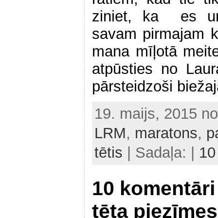
ziniet, ka es u
savam pirmajam k
mana mīļotā meite
atpūsties no Lau
pārsteidzoši biež
19. maijs, 2015 n
LRM
,
maratons
,
p
tētis
| Sadaļa: |
10
10 komentāri
tēta piezīmes