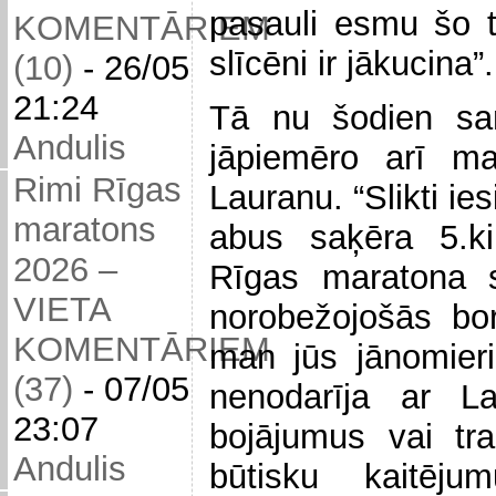
pasauli esmu šo te
KOMENTĀRIEM
slīcēni ir jākucina”.
(10)
-
26/05
21:24
Tā nu šodien san
Andulis
jāpiemēro arī ma
Rimi Rīgas
Lauranu. “Slikti i
maratons
abus saķēra 5.ki
2026 –
Rīgas maratona s
VIETA
norobežojošās bor
KOMENTĀRIEM
man jūs jānomier
(37)
-
07/05
nenodarīja ar L
23:07
bojājumus vai tr
Andulis
būtisku kaitēju