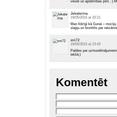
veseli un apņēmības pilni..:) Ma
Jekaterina
19/05/2015 at 20:21
Man līdzīgi kā Gunai – mocīja
slapju un bronhīts par neizārst
sm72
19/05/2015 at 23:43
Paldies par uzmundrinājumiem u
iekšā;)
Komentēt