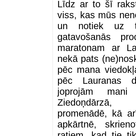
Līdz ar to šī rak
viss, kas mūs neno
un notiek uz t
gatavošanās pr
maratonam ar La
nekā pats (ne)nos
pēc mana viedokļ
pēc Lauranas d
joprojām mani 
Ziedoņdārzā,
promenādē, kā ar
apkārtnē, skrien
ratiem, kad tie t