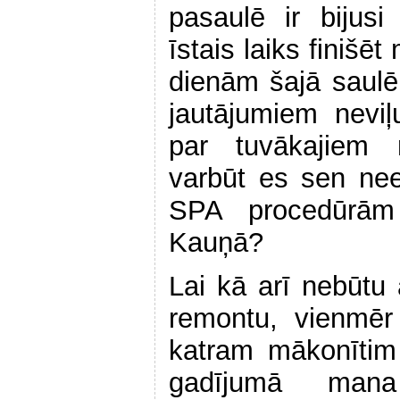
pasaulē ir bijus
īstais laiks finišē
dienām šajā saulē
jautājumiem neviļ
par tuvākajiem 
varbūt es sen ne
SPA procedūrām
Kauņā?
Lai kā arī nebūtu 
remontu, vienmēr
katram mākonītim
gadījumā mana 