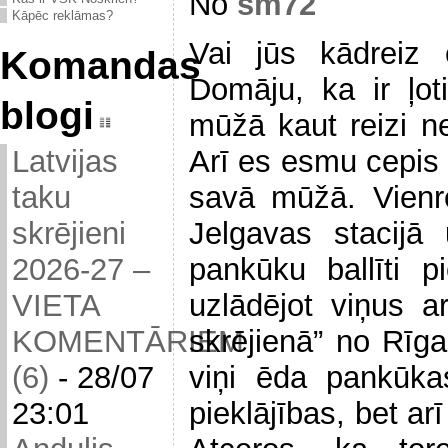
No
sm72
Kāpēc reklāmas?
Vai jūs kādreiz 
Komandas
Domāju, ka ir ļot
blogi
mūžā kaut reizi ne
Arī es esmu cepis
Latvijas
savā mūžā. Vienr
taku
Jelgavas stacijā
skrējieni
pankūku ballīti p
2026-27 –
uzlādējot viņus a
VIETA
skrējienā” no Rīg
KOMENTĀRIEM
viņi ēda pankūka
(6)
-
28/07
pieklājības, bet ar
23:01