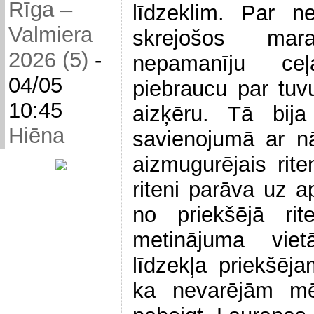
Rīga –
līdzeklim. Par n
Valmiera
skrejošos mar
2026 (5)
-
nepamanīju ce
04/05
piebraucu par tuv
10:45
aizķēru. Tā bija
Hiēna
savienojumā ar n
aizmugurējais rite
riteni parāva uz a
no priekšējā ri
metinājuma viet
līdzekļa priekšējam
ka nevarējām mē