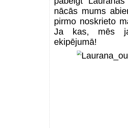
pabeigt Lauranas
nācās mums abiem 
pirmo noskrieto m
Ja kas, mēs ja
ekipējumā!