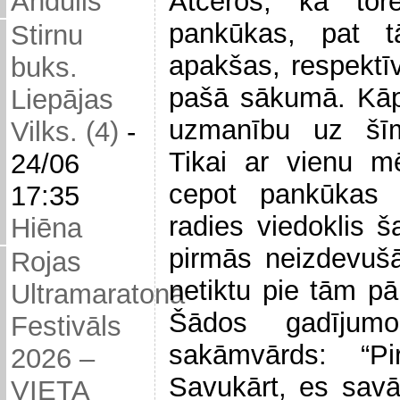
Atceros, ka tor
Andulis
pankūkas, pat 
Stirnu
apakšas, respektīv
buks.
pašā sākumā. Kāp
Liepājas
uzmanību uz šī
Vilks. (4)
-
Tikai ar vienu m
24/06
cepot pankūkas 
17:35
radies viedoklis š
Hiēna
pirmās neizdevuš
Rojas
netiktu pie tām pā
Ultramaratona
Šādos gadījumo
Festivāls
sakāmvārds: “Pir
2026 –
Savukārt, es savā
VIETA