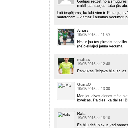
Gadījās redzēt no aizmugures t
mirklī pat sabijos, taču jūs abi:
Ļoti iespējams, ka labi vien ir. Pieļauju, 
maratonam – vismaz Lauranas vecumgrupā
Ainars
19/05/2015 at 11:59
Nekur jau tas pirmais nepaliks
(ne)pieklājīgi jaunā vecumā.
matiss
19/05/2015 at 12:48
Pankūkas Jelgavā bija izcilas
GunaO
19/05/2015 at 13:30
Man jau divas dienas mēle nie
izveicās. Paldies, ka dalies! 
Rafs
19/05/2015 at 16:10
Es biju tieši blakus,kad sanāca