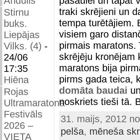
pasaulei un tāpat
Andulis
traki skrējieni un 
Stirnu
tempa turētājiem. 
buks.
visiem garo distanč
Liepājas
pirmais maratons.
Vilks. (4)
-
skrējēju kronējam 
24/06
maratons bija pirm
17:35
pirms gada teica,
Hiēna
domāta baudai
un
Rojas
noskriets tieši tā.
Ultramaratona
Festivāls
31. maijs, 2012 n
2026 –
pelša
,
mēneša skr
VIETA