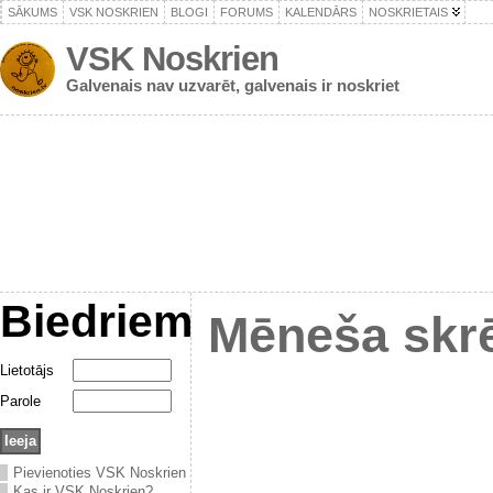
SĀKUMS
VSK NOSKRIEN
BLOGI
FORUMS
KALENDĀRS
NOSKRIETAIS
VSK Noskrien
Galvenais nav uzvarēt, galvenais ir noskriet
Biedriem
Mēneša skrē
Lietotājs
Parole
Pievienoties VSK Noskrien
Kas ir VSK Noskrien?