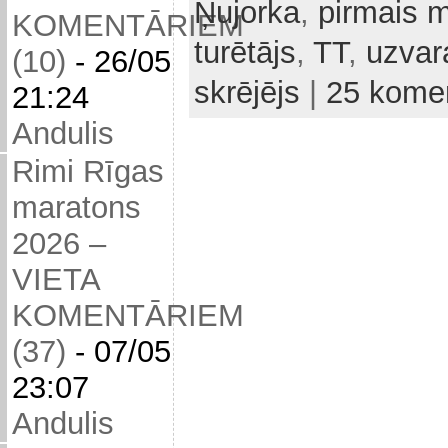
Ņujorka
,
pirmais 
KOMENTĀRIEM
turētājs
,
TT
,
uzvar
(10)
-
26/05
skrējējs
|
25 komen
21:24
Andulis
Rimi Rīgas
maratons
2026 –
VIETA
KOMENTĀRIEM
(37)
-
07/05
23:07
Andulis