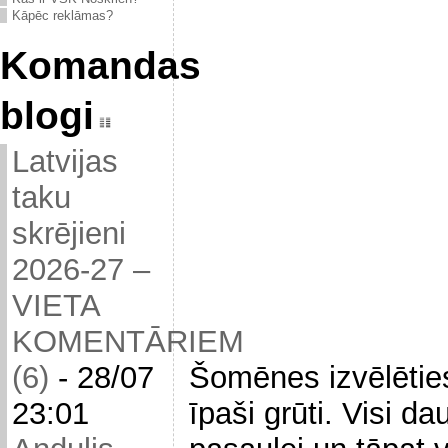
Kāpēc reklāmas?
Komandas
blogi
Latvijas
taku
skrējieni
2026-27 –
VIETA
KOMENTĀRIEM
Šomēnes izvēlēties
(6)
-
28/07
īpaši grūti. Visi d
23:01