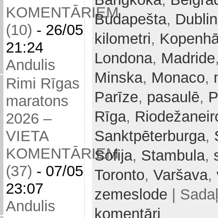
KOMENTĀRIEM
Budapešta
,
Dubli
(10)
-
26/05
kilometri
,
Kopenh
21:24
Londona
,
Madride
Andulis
Minska
,
Monaco
,
Rimi Rīgas
Parīze
,
pasaulē
,
P
maratons
Rīga
,
Riodežaneir
2026 –
Sanktpēterburga
,
VIETA
KOMENTĀRIEM
Sofija
,
Stambula
,
(37)
-
07/05
Toronto
,
Varšava
,
23:07
zemeslode
| Sadaļ
Andulis
komentāri