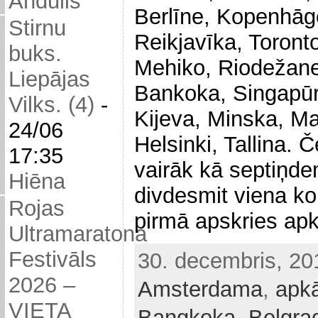
Andulis
Berlīne, Kopenhāg
Stirnu
Reikjavīka, Toront
buks.
Mehiko, Riodežanei
Liepājas
Bankoka, Singapūr
Vilks. (4)
-
Kijeva, Minska, M
24/06
Helsinki, Tallina. 
17:35
vairāk kā septiņde
Hiēna
divdesmit viena 
Rojas
pirmā apskries ap
Ultramaratona
Festivāls
30. decembris, 2
2026 –
Amsterdama
,
apkā
VIETA
Bangkoka
,
Belgra