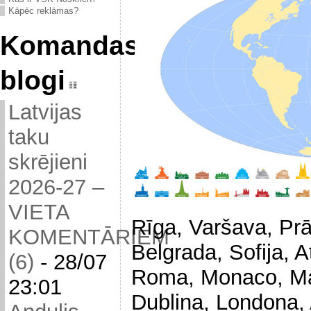
Kāpēc reklāmas?
Komandas
blogi
Latvijas
taku
skrējieni
2026-27 –
VIETA
Rīga, Varšava, Pr
KOMENTĀRIEM
Belgrada, Sofija, 
(6)
-
28/07
Roma, Monaco, Mad
23:01
Dublina, Londona,