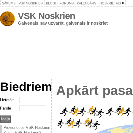
SĀKUMS
VSK NOSKRIEN
BLOGI
FORUMS
KALENDĀRS
NOSKRIETAIS
VSK Noskrien
Galvenais nav uzvarēt, galvenais ir noskriet
Biedriem
Apkārt pasa
Lietotājs
Parole
Pievienoties VSK Noskrien
Kas ir VSK Noskrien?