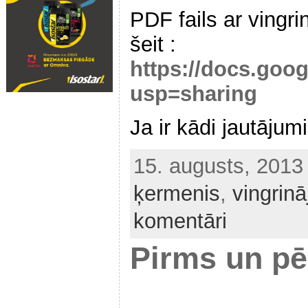
PDF fails ar vingr
šeit :
https://docs.go
usp=sharing
Ja ir kādi jautājumi,
15. augusts, 201
ķermenis
,
vingrinā
komentāri
Pirms un pē