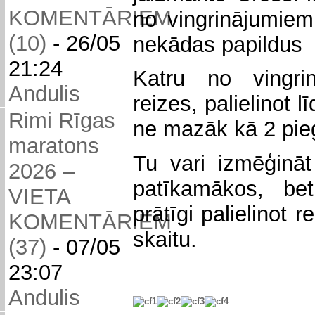
KOMENTĀRIEM
no vingrinājumie
(10)
-
26/05
nekādas papildus 
21:24
Katru no vingri
Andulis
reizes, palielinot 
Rimi Rīgas
ne mazāk kā 2 pieg
maratons
Tu vari izmēģināt
2026 –
patīkamākos, bet
VIETA
prātīgi palielinot 
KOMENTĀRIEM
skaitu.
(37)
-
07/05
23:07
Andulis