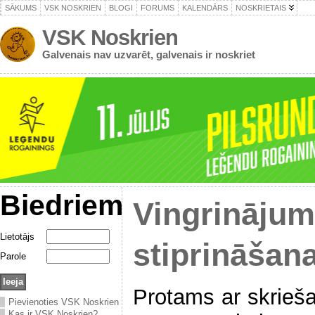
SĀKUMS
VSK NOSKRIEN
BLOGI
FORUMS
KALENDĀRS
NOSKRIETAIS
VSK Noskrien
Galvenais nav uzvarēt, galvenais ir noskriet
Biedriem
Vingrinājum
Lietotājs
stiprināšana
Parole
Protams ar skrie
Pievienoties VSK Noskrien
Kas ir VSK Noskrien?