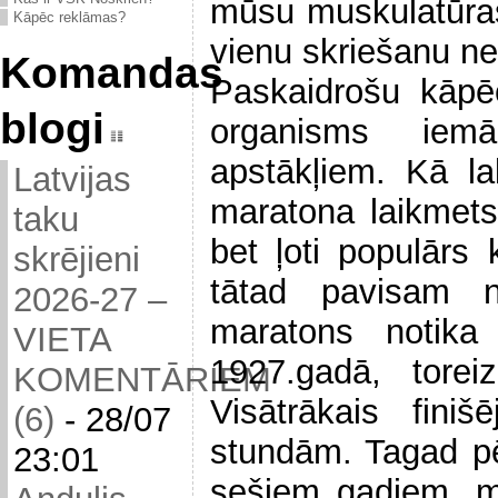
mūsu muskulatūras,
Kāpēc reklāmas?
vienu skriešanu ne
Komandas
Paskaidrošu kāpē
blogi
organisms iemāc
apstākļiem. Kā l
Latvijas
maratona laikmets
taku
bet ļoti populārs 
skrējieni
tātad pavisam n
2026-27 –
maratons notik
VIETA
1927.gadā, toreiz
KOMENTĀRIEM
Visātrākais fini
(6)
-
28/07
stundām. Tagad p
23:01
sešiem gadiem, ma