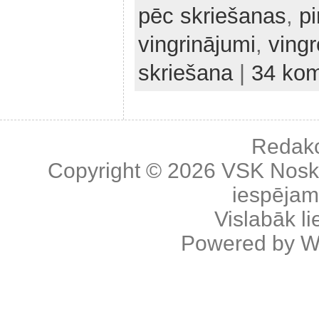
pēc skriešanas
,
p
vingrinājumi
,
vingr
skriešana
|
34 kom
Redakc
Copyright © 2026
VSK Nosk
iespējama
Vislabāk l
Powered by
W