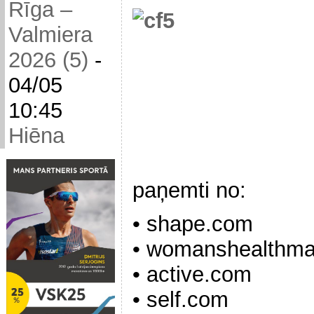
Rīga –
Valmiera
2026 (5)
-
04/05
10:45
Hiēna
paņemti no:
• shape.com
• womanshealthm
• active.com
• self.com