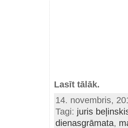
Lasīt tālāk.
14. novembris, 2
Tagi:
juris beļinski
dienasgrāmata
,
ma