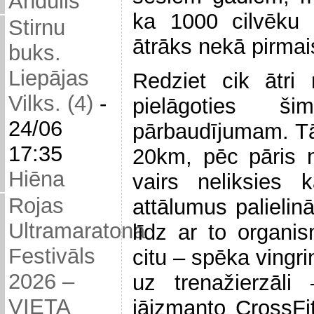
Andulis
ka 1000 cilvēku u
Stirnu
ātrāks nekā pirmai
buks.
Liepājas
Redziet cik ātri
Vilks. (4)
-
pielāgoties š
24/06
pārbaudījumam. Tā
17:35
20km, pēc pāris 
Hiēna
vairs neliksies 
Rojas
attālumus palielinā
Ultramaratona
līdz ar to organi
Festivāls
citu – spēka vingri
2026 –
uz trenažierzāli
VIETA
jāizmanto CrossFi