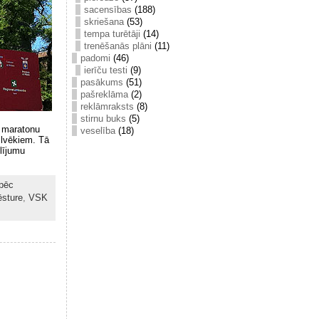
sacensības
(188)
skriešana
(53)
tempa turētāji
(14)
trenēšanās plāni
(11)
padomi
(46)
ierīču testi
(9)
pasākums
(51)
pašreklāma
(2)
reklāmraksts
(8)
stirnu buks
(5)
r maratonu
veselība
(18)
cilvēkiem. Tā
olījumu
pēc
ēsture
,
VSK