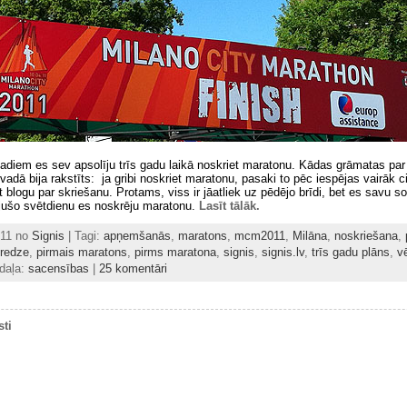
gadiem es sev apsolīju trīs gadu laikā noskriet maratonu. Kādas grāmatas pa
vadā bija rakstīts: ja gribi noskriet maratonu, pasaki to pēc iespējas vairāk 
t blogu par skriešanu. Protams, viss ir jāatliek uz pēdējo brīdi, bet es savu s
ājušo svētdienu es noskrēju maratonu.
Lasīt tālāk.
2011 no
Signis
| Tagi:
apņemšanās
,
maratons
,
mcm2011
,
Milāna
,
noskriešana
,
eredze
,
pirmais maratons
,
pirms maratona
,
signis
,
signis.lv
,
trīs gadu plāns
,
v
daļa:
sacensības
|
25 komentāri
sti