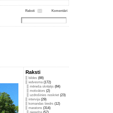
Raksti
Komentāri
Raksti
bildes
(88)
iedvesma
(172)
mēneša skrējējs
(84)
motivātors
(2)
uzdrošinies noskriet
(23)
intervija
(29)
komandas biedrs
(12)
maratons
(314)
pieredze
(57)