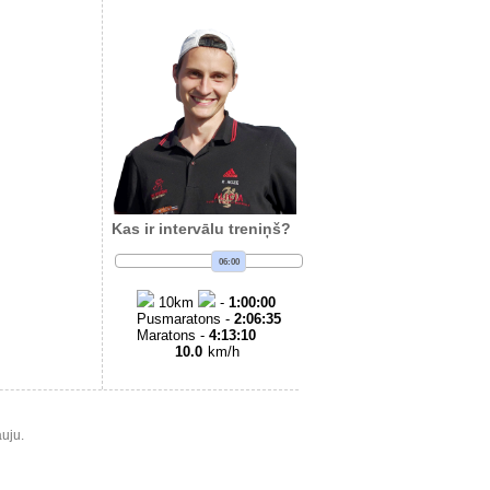
Kas ir intervālu treniņš?
06:00
10
km
-
1:00:00
Pusmaratons -
2:06:35
Maratons -
4:13:10
10.0
km/h
uju.