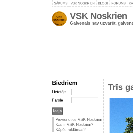
SĀKUMS
VSK NOSKRIEN
BLOGI
FORUMS
K
VSK Noskrien
Galvenais nav uzvarēt, galvena
Biedriem
Trīs g
Lietotājs
Parole
Pievienoties VSK Noskrien
Kas ir VSK Noskrien?
Kāpēc reklāmas?