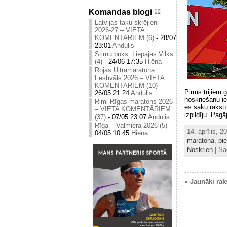
Komandas blogi
Latvijas taku skrējieni
2026-27 – VIETA
KOMENTĀRIEM (6)
-
28/07
23:01
Andulis
Stirnu buks. Liepājas Vilks.
(4)
-
24/06 17:35
Hiēna
Rojas Ultramaratona
Festivāls 2026 – VIETA
KOMENTĀRIEM (10)
-
Pirms trijiem 
26/05 21:24
Andulis
noskriešanu ie
Rimi Rīgas maratons 2026
es sāku rakstī
– VIETA KOMENTĀRIEM
izpildīju. Pag
(37)
-
07/05 23:07
Andulis
Rīga – Valmiera 2026 (5)
-
14. aprīlis, 
04/05 10:45
Hiēna
maratona
,
pi
Noskrien
| Sa
« Jaunāki rak