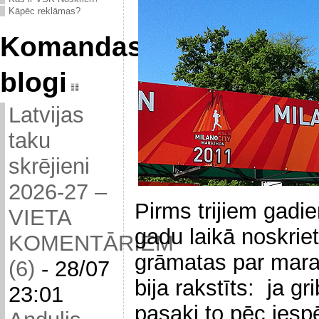
Kāpēc reklāmas?
Komandas
blogi
Latvijas
taku
skrējieni
2026-27 –
Pirms trijiem gadie
VIETA
gadu laikā noskri
KOMENTĀRIEM
grāmatas par mara
(6)
-
28/07
bija rakstīts: ja gr
23:01
pasaki to pēc iesp