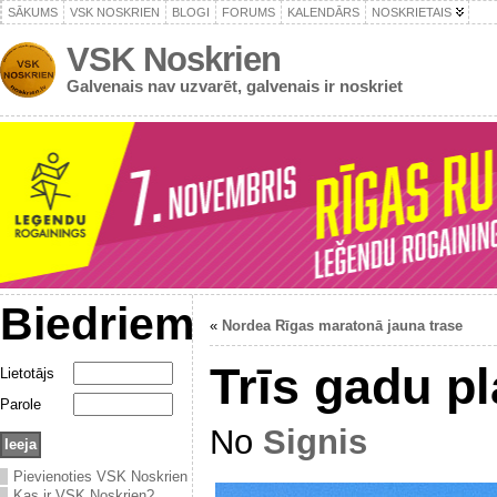
SĀKUMS
VSK NOSKRIEN
BLOGI
FORUMS
KALENDĀRS
NOSKRIETAIS
VSK Noskrien
Galvenais nav uzvarēt, galvenais ir noskriet
Biedriem
«
Nordea Rīgas maratonā jauna trase
Trīs gadu p
Lietotājs
Parole
No
Signis
Pievienoties VSK Noskrien
Kas ir VSK Noskrien?