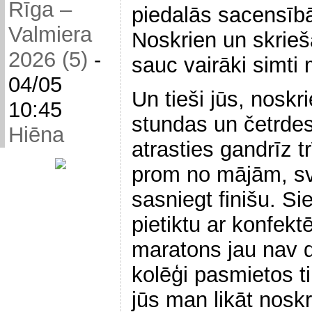
Rīga –
piedalās sacensīb
Valmiera
Noskrien un skrieš
2026 (5)
-
sauc vairāki simti
04/05
Un tieši jūs, noskr
10:45
stundas un četrde
Hiēna
atrasties gandrīz 
prom no mājām, sve
sasniegt finišu. S
pietiktu ar konfekt
maratons jau nav 
kolēģi pasmietos ti
jūs man likāt nosk