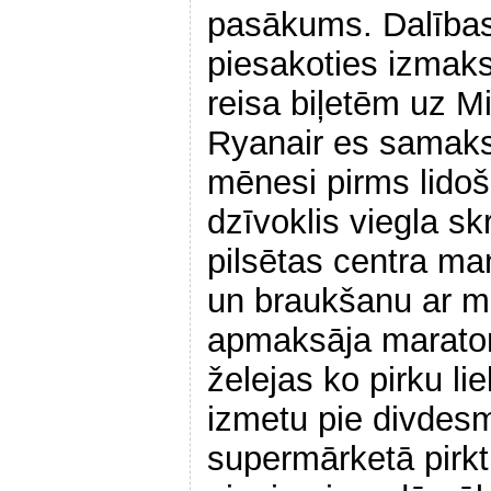
pasākums. Dalības 
piesakoties izmak
reisa biļetēm uz M
Ryanair es samaks
mēnesi pirms lidoš
dzīvoklis viegla sk
pilsētas centra m
un braukšanu ar m
apmaksāja maraton
želejas ko pirku li
izmetu pie divdesm
supermārketā pirkt