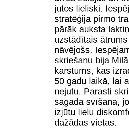
jutos lieliski. Ies
stratēģija pirmo tra
pārāk auksta lakti
uzstādītais ātrums
nāvējošs. Iespēja
skriešanu bija Mil
karstums, kas izrād
50 gadu laikā, lai 
nejutu. Parasti sk
sagādā svīšana, jo
izjūtu lielu diskom
dažādas vietas.