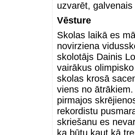
uzvarēt, galvenais 
Vēsture
Skolas laikā es māc
novirziena vidussk
skolotājs Dainis Lo
vairākus olimpisko
skolas krosā sacen
viens no ātrākiem.
pirmajos skrējienos
rekordistu pusmara
skriešanu es nevar
ka būtu kaut kā tre