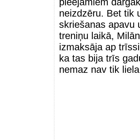
pieejamiem dārgāk
neizdzēru. Bet tik u
skriešanas apavu 
treniņu laikā, Mil
izmaksāja ap trīss
ka tas bija trīs g
nemaz nav tik liela