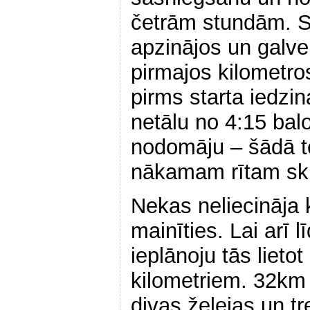
četrām stundām. Sa
apzinājos un galven
pirmajos kilometr
pirms starta iedzi
netālu no 4:15 bal
nodomāju – šādā t
nākamam rītam skr
Nekas neliecināja 
mainīties. Lai arī lī
ieplānoju tās lieto
kilometriem. 32km 
divas želejas un t