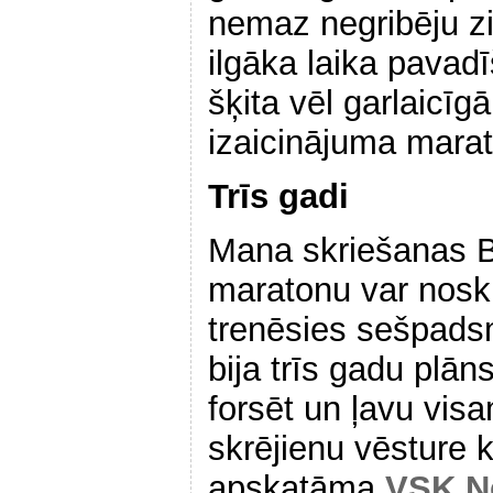
nemaz negribēju zin
ilgāka laika pavad
šķita vēl garlaicī
izaicinājuma marat
Trīs gadi
Mana skriešanas B
maratonu var noskr
trenēsies sešpads
bija trīs gadu plān
forsēt un ļavu vis
skrējienu vēsture 
apskatāma
VSK No