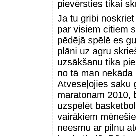
pievērsties tikai sk
Ja tu gribi noskrie
par visiem citiem 
pēdējā spēlē es gu
plāni uz agru skri
uzsākšanu tika pies
no tā man nekāda 
Atveseļojies sāku 
maratonam 2010, be
uzspēlēt basketbol
vairākiem mēnešiem
neesmu ar pilnu at