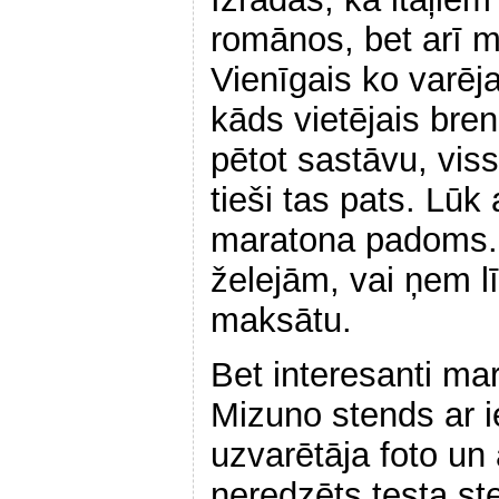
romānos, bet arī 
Vienīgais ko varēja
kāds vietējais bren
pētot sastāvu, viss 
tieši tas pats. Lūk
maratona padoms. 
želejām, vai ņem lī
maksātu.
Bet interesanti ma
Mizuno stends ar i
uzvarētāja foto un 
neredzēts testa st