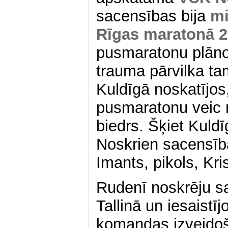
sacensības bija
mi
Rīgas maratonā 2
pusmaratonu plānoj
trauma pārvilka ta
Kuldīgā noskatījos
pusmaratonu veic 
biedrs. Šķiet Kuld
Noskrien sacensība
Imants, pikols, Kr
Rudenī noskrēju s
Tallinā un iesaistī
komandas izveido