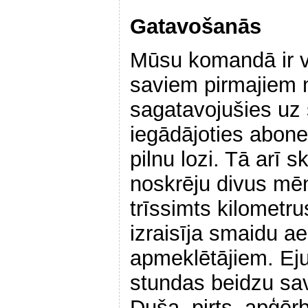
Gatavošanās
Mūsu komandā ir va
saviem pirmajiem 
sagatavojušies uz 
iegādājoties abon
pilnu lozi. Tā arī s
noskrēju divus mē
trīssimts kilometru
izraisīja smaidu a
apmeklētājiem. Eju
stundas beidzu sav
Duša, pirts, apģēr