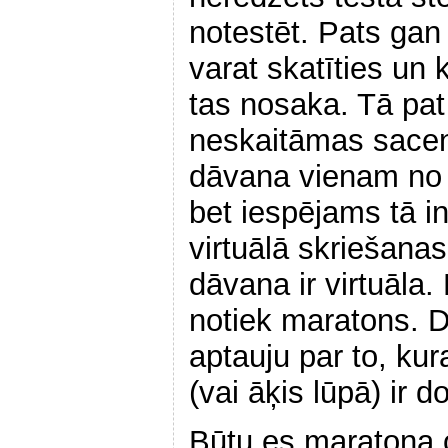
notestēt. Pats gan
varat skatīties un 
tas nosaka. Tā pat
neskaitāmas sacen
dāvana vienam no 
bet iespējams tā in
virtuālā skriešana
dāvana ir virtuāla
notiek maratons. D
aptauju par to, kur
(vai āķis lūpā) ir 
Būtu es maratona o