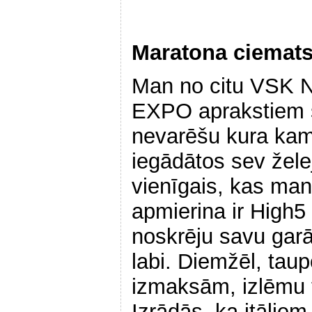
Maratona ciemat
Man no citu VSK N
EXPO aprakstiem šķ
nevarēšu kura kama
iegādātos sev želej
vienīgais, kas ma
apmierina ir High5
noskrēju savu garāk
labi. Diemžēl, tau
izmaksām, izlēmu t
Izrādās, ka itāļiem 