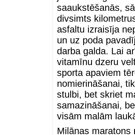
saaukstēšanās, sā
divsimts kilometrus
asfaltu izraisīja
un uz poda pavadīj
darba galda. Lai ar
vitamīnu dzeru velt
sporta apaviem tēr
nomierināšanai, tik
stulbi, bet skriet 
samazināšanai, bet
visām malām lauk
Milānas maratons 