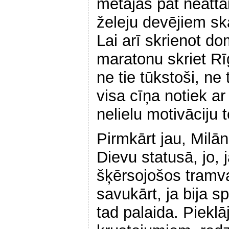
mētājās pat neattais
želeju devējiem ska
Lai arī skrienot do
maratonu skriet Rī
ne tie tūkstoši, ne t
visa cīņa notiek a
nelielu motivāciju
Pirmkārt jau, Milānā
Dievu statusā, jo, j
šķērsojošos tramv
savukārt, ja bija s
tad palaida. Pieklāj