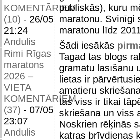
publiskās), kuru m
KOMENTĀRIEM
maratonu. Svinīgi 
(10)
-
26/05
maratonu līdz 2011
21:24
Andulis
Šādi iesākās
pirm
Rimi Rīgas
Tagad tas blogs ra
maratons
grāmatu lasīšanu u
2026 –
lietas ir pārvērtus
VIETA
amatieru skriešan
KOMENTĀRIEM
tas viss ir tikai tā
(37)
-
07/05
skriešana un viss 
23:07
Noskrien rēķinās s
Andulis
katras brīvdienas