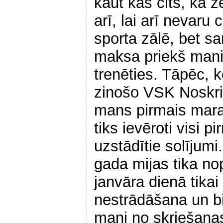
kaut kas cits, kā z
arī, lai arī nevaru 
sporta zālē, bet 
maksa priekš manis
trenēties. Tāpēc, k
zinošo VSK Noskri
mans pirmais mara
tiks ievēroti visi 
uzstādītie solījum
gada mijas tika no
janvāra dienā tikai
nestrādāšana un bi
mani no skriešana