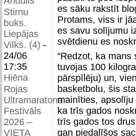
Andulis
es sāku rakstīt bl
Stirnu
Protams, viss ir jāa
buks.
es savu solījumu i
Liepājas
svētdienu es nosk
Vilks. (4)
-
24/06
“Redzot, ka mans s
17:35
tuvojas 100 kilog
Hiēna
pārspīlēju) un, vie
basketbolu, šis sta
Rojas
mainīties, apsolīju 
Ultramaratona
ka trīs gados nosk
Festivāls
trīs gados tos drus
2026 –
gan piedalīšos sac
VIETA