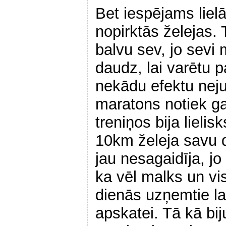
Bet iespējams lie
nopirktās želejas. 
balvu sev, jo sevi 
daudz, lai varētu p
nekādu efektu neju
maratons notiek ga
treniņos bija lielis
10km želeja savu d
jau nesagaidīja, jo
ka vēl malks un vi
dienās uzņemtie l
apskatei. Tā kā bij