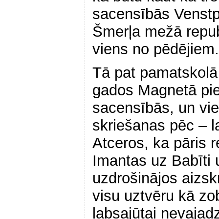
sacensībās Venstpi
Šmerļa mežā republ
viens no pēdējiem.
Tā pat pamatskolā 
gados Magnetā pie
sacensībās, un vie
skriešanas pēc – l
Atceros, ka pāris 
Imantas uz Babīti u
uzdrošinājos aizskri
visu uztvēru kā zo
labsajūtai nevajad