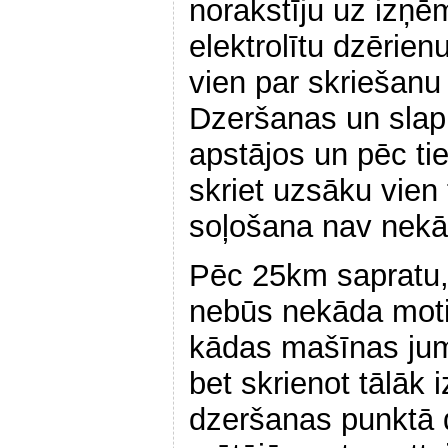
norakstīju uz izņ
elektrolītu dzērien
vien par skriešanu 
Dzeršanas un slap
apstājos un pēc ti
skriet uzsāku vien
soļošana nav nekā
Pēc 25km sapratu,
nebūs nekāda motiv
kādas mašīnas jum
bet skrienot tālāk i
dzeršanas punktā 