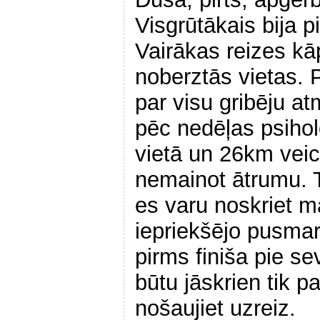
Visgrūtākais bija 
Vairākas reizes kā
noberztās vietas. 
par visu gribēju a
pēc nedēļas psihol
vietā un 26km veic
nemainot ātrumu. Ta
es varu noskriet ma
iepriekšējo pusma
pirms finiša pie s
būtu jāskrien tik p
nošaujiet uzreiz.