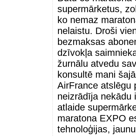
supermārketus, zo
ko nemaz maraton
nelaistu. Droši vie
bezmaksas abone
dzīvokļa saimniek
žurnālu atvedu sa
konsultē mani šajā
AirFrance atslēgu 
neizrādīja nekādu 
atlaide supermārk
maratona EXPO es 
tehnoloģijas, jaun