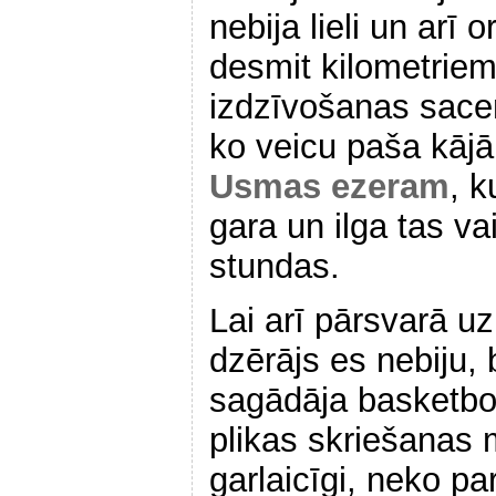
nebija lieli un arī 
desmit kilometriem
izdzīvošanas sace
ko veicu paša kāj
Usmas ezeram
, k
gara un ilga tas va
stundas.
Lai arī pārsvarā uz
dzērājs es nebiju,
sagādāja basketbo
plikas skriešanas 
garlaicīgi, neko pa