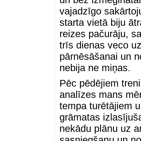
vajadzīgo sakārtoj
starta vietā biju āt
reizes pačurāju, s
trīs dienas veco uz
pārnēsāšanai un n
nebija ne miņas.
Pēc pēdējiem tren
analīzes mans mērķ
tempa turētājiem u
grāmatas izlasījuš
nekādu plānu uz a
sasniegšanu un no