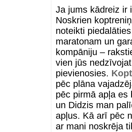
Ja jums kādreiz ir 
Noskrien koptreni
noteikti piedalātie
maratonam un garaj
kompāniju – raksti
vien jūs nedzīvoj
pievienosies.
Kopt
pēc plāna vajadzēj
pēc pirmā apļa es b
un Didzis man palī
apļus. Kā arī pēc n
ar mani noskrēja ti