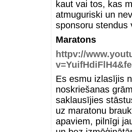
kaut vai tos, kas 
atmuguriski un nev
sponsoru stendus v
Maratons
httpv://www.you
v=YuifHdiFlH4&fe
Es esmu izlasījis
noskriešanas grām
saklausījies stāst
uz maratonu brauk
apaviem, pilnīgi 
un bez izmēģinātām