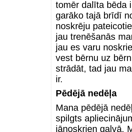
tomēr dalīta bēda 
garāko tajā brīdī 
noskrēju pateicoti
jau trenēšanās man
jau es varu noskr
vest bērnu uz bērn
strādāt, tad jau ma
ir.
Pēdējā nedēļa
Mana pēdējā nedēļ
spilgts apliecināj
jānoskrien galvā. 