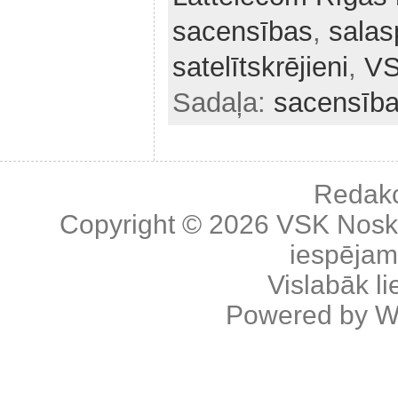
sacensības
,
salas
satelītskrējieni
,
VS
Sadaļa:
sacensīb
Redakc
Copyright © 2026
VSK Nosk
iespējama
Vislabāk l
Powered by
W