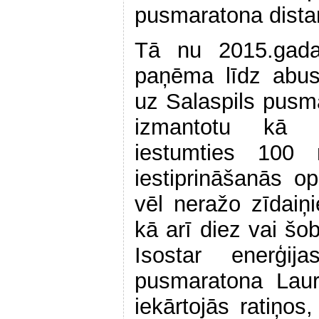
pusmaratona dista
Tā nu 2015.gada
paņēma līdz abus
uz Salaspils pusma
izmantotu kā 
iestumties 100 
iestiprināšanās op
vēl neražo zīdaiņi
kā arī diez vai šob
Isostar enerģij
pusmaratona Laura
iekārtojās ratiņos