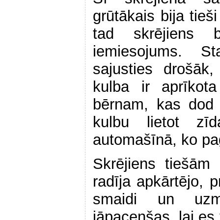
grūtākais bija tieš
tad skrējiens 
iemiesojums. S
sajusties drošāk
kulba ir aprīkot
bērnam, kas dod 
kulbu lietot zī
automašīnā, ko pag
Skrējiens tiešām i
radīja apkārtējo, p
smaidi un uzm
jāpacenšas, lai es