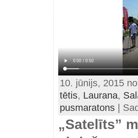
10. jūnijs, 2015 n
tētis
,
Laurana
,
Sal
pusmaratons
| Sad
„Satelīts” m