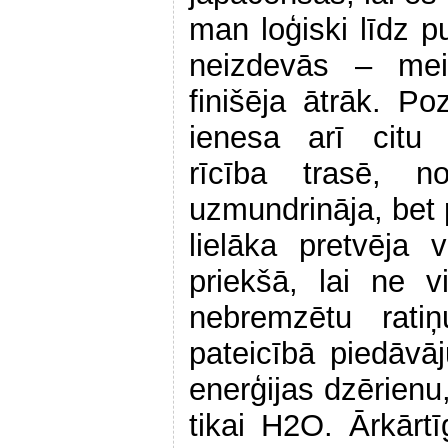
man loģiski līdz 
neizdevās – mei
finišēja ātrāk. Poz
ienesa arī citu 
rīcība trasē, n
uzmundrināja, bet 
lielāka pretvēja v
priekšā, lai ne v
nebremzētu rat
pateicībā piedāvāju
enerģijas dzērienu,
tikai H2O. Ārkārtīg