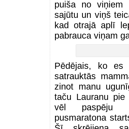
puiša no viņiem 
sajūtu un viņš teic
kad otrajā aplī 
pabrauca viņam g
Pēdējais, ko es 
satrauktās mamma
zinot manu ugunī
taču Lauranu pie 
vēl paspēju iz
pusmaratona starts
Šī skrējiena sa