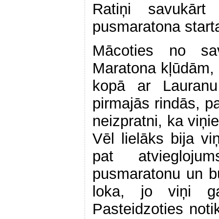
Ratiņi savukārt
pusmaratona starta
Mācoties no sa
Maratona kļūdām, le
kopā ar Lauranu
pirmajās rindās, pa
neizpratni, ka viņ
Vēl lielāks bija v
pat atviegloju
pusmaratonu un b
loka, jo viņi ga
Pasteidzoties not