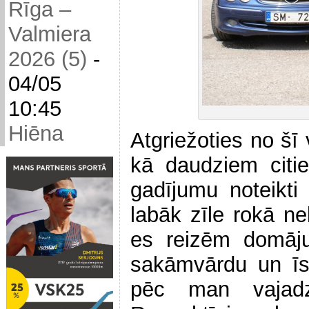
Rīga –
Valmiera
2026 (5)
-
04/05
10:45
Hiēna
Atgriežoties no šī
kā daudziem citi
gadījumu noteikti 
labāk zīle rokā n
es reizēm domāju
sakāmvārdu un īs
pēc man vajadz