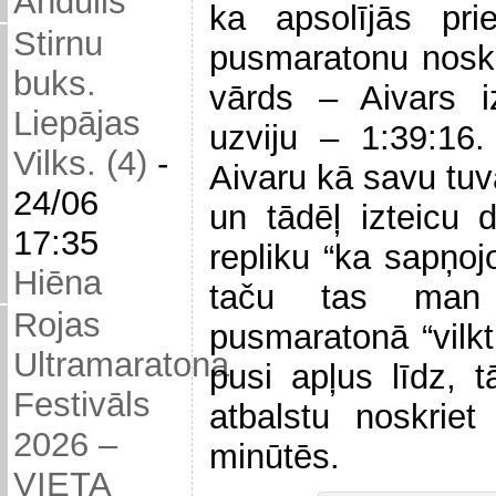
Andulis
ka apsolījās pri
Stirnu
pusmaratonu noskr
buks.
vārds – Aivars i
Liepājas
uzviju – 1:39:16.
Vilks. (4)
-
Aivaru kā savu tu
24/06
un tādēļ izteicu 
17:35
repliku “ka sapņojo
Hiēna
taču tas man n
Rojas
pusmaratonā “vilk
Ultramaratona
pusi apļus līdz, t
Festivāls
atbalstu noskrie
2026 –
minūtēs.
VIETA