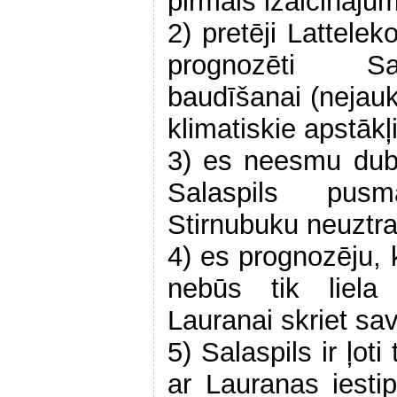
pirmais izaicināju
2) pretēji Lattel
prognozēti Sa
baudīšanai (nejauk
klimatiskie apstākļi
3) es neesmu dubļ
Salaspils pusm
Stirnubuku neuztr
4) es prognozēju,
nebūs tik liela
Lauranai skriet s
5) Salaspils ir ļoti
ar Lauranas iestip