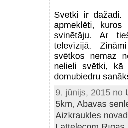
Svētki ir dažādi. 
apmeklēti, kuros 
svinētāju. Ar ti
televīzijā. Zinā
svētkos nemaz ne
nelieli svētki, k
domubiedru sanāk
9. jūnijs, 2015 no
5km
,
Abavas senle
Aizkraukles nova
Lattelecom Rīgas