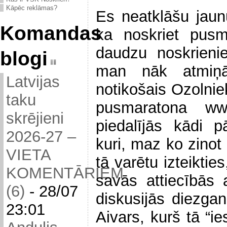
Kāpēc reklāmas?
Es neatklāšu jaun
Komandas
ka noskriet pusm
daudzu noskrieni
blogi
man nāk atmiņā
Latvijas
notikošais Ozolni
taku
pusmaratona www.
skrējieni
piedalījās kādi p
2026-27 –
kuri, maz ko zinot 
VIETA
tā varētu izteiktie
KOMENTĀRIEM
savās attiecībās 
(6)
-
28/07
diskusijās diezgan
23:01
Aivars, kurš tā “ie