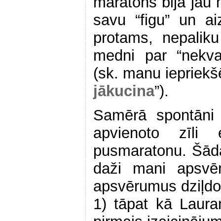
maratons bija jau 
savu “figu” un aiz
protams, nepalik
medni par “nekval
(sk. manu iepriekšē
jākucina
”).
Samērā spontāni
apvienoto zīli 
pusmaratonu. Šādai
daži mani apsvē
apsvērumus dziļdo
1) tāpat kā Laurana