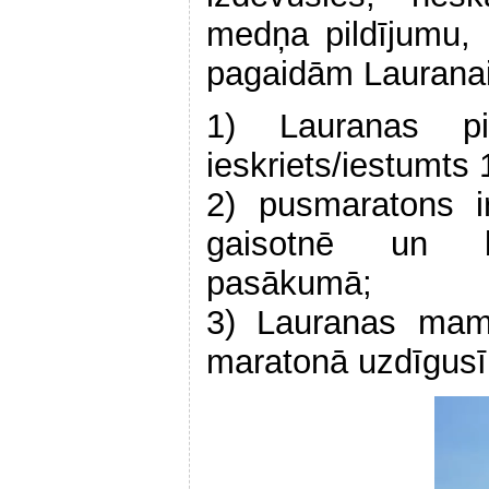
medņa pildījumu,
pagaidām Lauranai 
1) Lauranas pi
ieskriets/iestumts
2) pusmaratons ir
gaisotnē un br
pasākumā;
3) Lauranas mam
maratonā uzdīgusī 