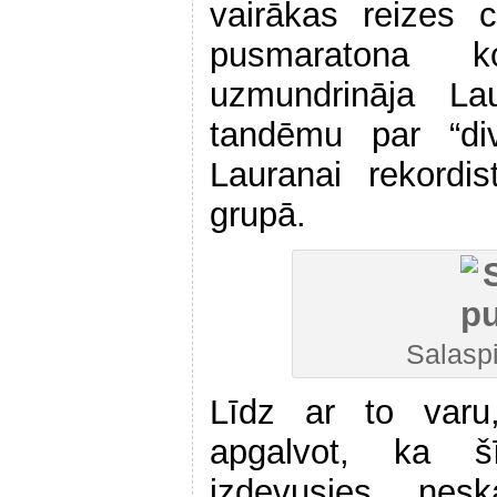
vairākas reizes c
pusmaratona kom
uzmundrināja La
tandēmu par “div
Lauranai rekord
grupā.
Salasp
Līdz ar to varu,
apgalvot, ka š
izdevusies, nesk