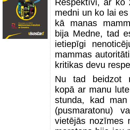
Respektīvi, ar ko z
medni un ko lai es 
kā manas mammas
bija Medne, tad 
ietiepīgi nenoti
mammas autoritāti 
kritikas devu respe
Nu tad beidzot 
kopā ar manu lutekl
stunda, kad man n
(pusmaratonu) va
vietējās nozīmes