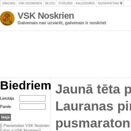
SĀKUMS
VSK NOSKRIEN
BLOGI
FORUMS
KALENDĀRS
NOSKRIETAIS
VSK Noskrien
Galvenais nav uzvarēt, galvenais ir noskriet
Biedriem
Jaunā tēta 
Lietotājs
Lauranas pi
Parole
pusmaraton
Pievienoties VSK Noskrien
Kas ir VSK Noskrien?