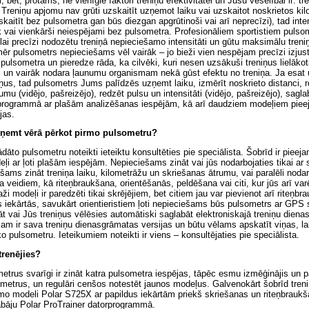
gi, bet, protams, ne vienīgie faktori treniņu efektivitātei un Jūsu veselībai ir: t
. Treniņu apjomu nav grūti uzskaitīt uzņemot laiku vai uzskaitot noskrietos ki
skaitīt bez pulsometra gan būs diezgan apgrūtinoši vai arī neprecīzi), tad inten
k vai vienkārši neiespējami bez pulsometra. Profesionāliem sportistiem pulsom
ai precīzi nodozētu treniņā nepieciešamo intensitāti un gūtu maksimālu treniņ
ēr pulsometrs nepieciešams vēl vairāk – jo bieži vien nespējam precīzi izjust
z pulsometra un pieredze rāda, ka cilvēki, kuri nesen uzsākuši treniņus lielākot
i un vairāk nodara ļaunumu organismam nekā gūst efektu no treniņa. Ja esat
iņus, tad pulsometrs Jums palīdzēs uzņemt laiku, izmērīt noskrieto distanci, 
umu (vidējo, pašreizējo), redzēt pulsu un intensitāti (vidējo, pašreizējo), sagl
rprogrammā ar plašām analizēšanas iespējām, kā arī daudziem modeļiem piee
jas.
 ņemt vērā pērkot pirmo pulsometru?
ādāto pulsometru noteikti ieteiktu konsultēties pie speciālista. Šobrīd ir pieeja
ļi ar ļoti plašām iespējām. Nepieciešams zināt vai jūs nodarbojaties tikai ar
ams zināt treniņa laiku, kilometrāžu un skriešanas ātrumu, vai paralēli nodar
ta veidiem, kā riteņbraukšana, orientēšanās, peldēšana vai citi, kur jūs arī va
i modeļi ir paredzēti tikai skrējējiem, bet citiem jau var pievienot arī riteņbr
iekārtās, savukārt orientieristiem ļoti nepieciešams būs pulsometrs ar GPS 
nāt vai Jūs treniņus vēlēsies automātiski saglabāt elektroniskajā treniņu dien
am ir sava treniņu dienasgrāmatas versijas un būtu vēlams apskatīt viņas, lai
 pulsometru. Ieteikumiem noteikti ir viens – konsultējaties pie speciālista.
trenējies?
metrus svarīgi ir zināt katra pulsometra iespējas, tāpēc esmu izmēģinājis un pā
etrus, un regulāri cenšos notestēt jaunos modeļus. Galvenokārt šobrīd treniņ
mo modeli Polar S725X ar papildus iekārtām priekš skriešanas un riteņbrauk
abāju Polar ProTrainer datorprogrammā.