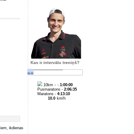
Kas ir intervālu treniņš?
06:00
10
km
-
1:00:00
Pusmaratons -
2:06:35
Maratons -
4:13:10
10.0
km/h
jiem, ikdienas