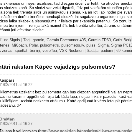
us skrienošo un neesi aizelsies, tad diezgan droši var teikt, ka atrodies aerob
as slodzes zonā. Šo slodzi var veikt ilgstoši, līdz pat vairākām stundām pēc 
jā zonā tiek trenēta sirds un asinsvadu sistēma, kā arī ļoti labi noder pie svar
esācējiem derētu trenēties aerobajā slodzē, lai sagatavotu organismu ilgai slo
zes laikā skābekļa pieprasījums ir lielāks par skābekļa patēriņu. Šo zonu i
tempa treniņiem. Treniņa laikā mainot šīs tiek trenēta izturību, ātrums un ātrum
lēšanā ļoti efektīva slodze.
011 no
Signis
| Tagi:
garmin
,
Garmin Forerunner 405
,
Garmin FR60
,
Gatis Berķ
tenes
,
MiCoach
,
Polar
,
pulsometrs
,
pulsometrs.lv
,
pulss
,
Sigma
,
Sigma PC1
s zonas
,
sportlat
,
treniņi
,
veselība
,
VSK Noskrien
| Sadaļa:
padomi
|
69 komen
tāri rakstam Kāpēc vajadzīgs pulsometrs?
Kaspars
11/03/2011 at 16:22
“kilometrus uzskaitīt bez pulsometra gan būs diezgan apgrūtinoši vai arī nepre
kas nu kuram ir apgrūtinoši, bija tak tāda lapa, nu jau links ir pazudis, kurā va
s klikšķiem uzzināt noskrieto attālumu. Katrā gadījumā ir vērts ietaupīt pārsim
lādēšanu. :P
OreMan
11/03/2011 at 16:37
Tā lapa ir vēl joprojām (
http://www.noskrien.lv/noskrien/cik-es-esmu-noskr