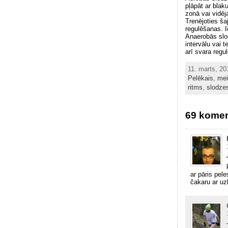
pļāpāt ar blak
zonā vai vidēj
Trenējoties ša
regulēšanas. I
Anaerobās slod
intervālu vai 
arī svara regu
11. marts, 2
Pelēkais
,
mei
ritms
,
slodze
69 komen
ar pāris pele
čakaru ar uz