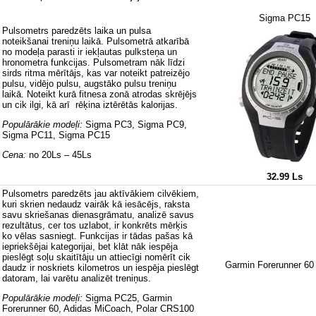
Sigma PC15
Pulsometrs paredzēts laika un pulsa
noteikšanai treniņu laikā. Pulsometrā atkarībā
no modeļa parasti ir iekļautas pulksteņa un
hronometra funkcijas. Pulsometram nāk līdzi
sirds ritma mērītājs, kas var noteikt patreizējo
pulsu, vidējo pulsu, augstāko pulsu treniņu
laikā. Noteikt kurā fitnesa zonā atrodas skrējējs
un cik ilgi, kā arī rēķina iztērētās kalorijas.
Populārākie modeļi:
Sigma PC3, Sigma PC9,
Sigma PC11, Sigma PC15
Cena:
no 20Ls – 45Ls
32.99 Ls
Pulsometrs paredzēts jau aktīvākiem cilvēkiem,
kuri skrien nedaudz vairāk kā iesācējs, raksta
savu skriešanas dienasgrāmatu, analizē savus
rezultātus, cer tos uzlabot, ir konkrēts mērķis
ko vēlas sasniegt. Funkcijas ir tādas pašas kā
iepriekšējai kategorijai, bet klāt nāk iespēja
pieslēgt soļu skaitītāju un attiecīgi nomērīt cik
Garmin Forerunner 60
daudz ir noskriets kilometros un iespēja pieslēgt
datoram, lai varētu analizēt treniņus.
Populārākie modeļi:
Sigma PC25, Garmin
Forerunner 60, Adidas MiCoach, Polar CRS100