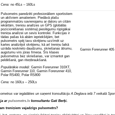
Cena:
no 45Ls – 160Ls
Pulsometrs paredzēti profesionāliem sportistiem
un aktīviem amatieriem. Piedāvā plašu
programmatūru savienojamu ar datoru un citām
iekārtām, treniņu analīzes un GPS (globālās
pozicionēšanas sistēma) pieslēgumu rūpīgākai
treniņa analīzei un sevis kontrolei. Funkcijas ir
tādas pašas kā abām iepriekšējām, bet
pulsometrs spēj tavu skrējienu uzzīmēt uz
kartes analizējot skrējienu, kā arī treniņu laikā
uzrāda noskrieto daudzumu, skriešanas ātrumu,
Garmin Forerunner 405
augstumu virs jūras līmeņa. Šīs klases
pulsometrus bez skriešanas, var izmantot gan
peldēšanā, gan riteņbraukšanā.
Populārākie modeļi:
Garmin Forerunner 310XT,
Garmin Forerunner 110, Garmin Forerunner 410,
Polar RS400, Polar RS800
Cena:
no 160Ls – 250Ls
ometrus var iegādāties un saņemt konsultāciju A.Deglava ielā 7 veikalā
S
por
ija ar
pulsometrs.lv
konsultantu Gati Berķi.
jam treniņiem vajadzīgs pulsometrs?