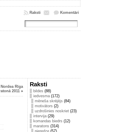
Raksti
Komentāri
Raksti
 Nordea Rīga
atonā 2011
»
bildes
(88)
iedvesma
(172)
mēneša skrējējs
(84)
motivātors
(2)
uzdrošinies noskriet
(23)
intervija
(29)
komandas biedrs
(12)
maratons
(314)
pieredze
(57)