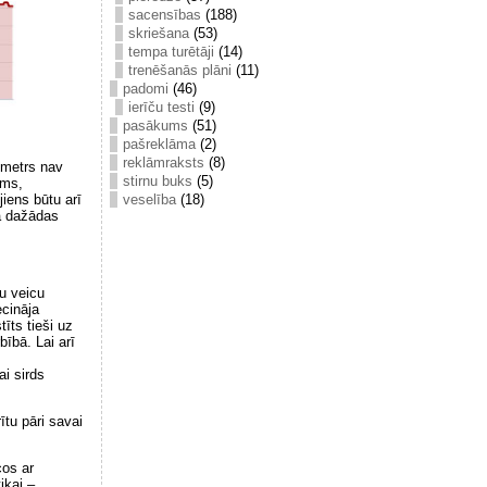
sacensības
(188)
skriešana
(53)
tempa turētāji
(14)
trenēšanās plāni
(11)
padomi
(46)
ierīču testi
(9)
pasākums
(51)
pašreklāma
(2)
reklāmraksts
(8)
ometrs nav
stirnu buks
(5)
ams,
veselība
(18)
jiens būtu arī
vā dažādas
du veicu
ecināja
īts tieši uz
ībā. Lai arī
i sirds
ītu pāri savai
cos ar
ikai –