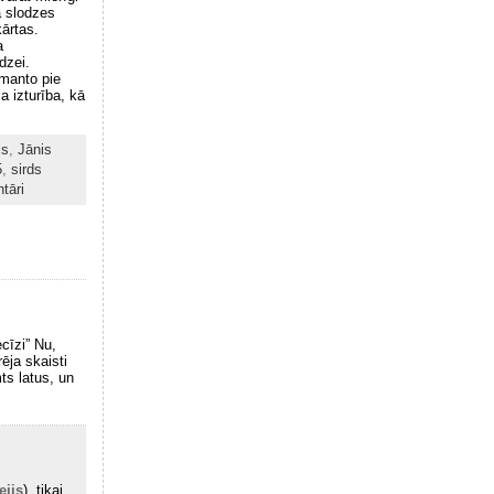
ā slodzes
kārtas.
a
dzei.
zmanto pie
a izturība, kā
is
,
Jānis
5
,
sirds
tāri
cīzi” Nu,
rēja skaisti
ts latus, un
ejis
), tikai