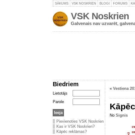
SĀKUMS
VSK NOSKRIEN
BLOGI
FORUMS
K
VSK Noskrien
Galvenais nav uzvarēt, galvena
Biedriem
«
Vestiena 20
Lietotājs
Parole
Kāpēc
No
Signis
Pievienoties VSK Noskrien
Kas ir VSK Noskrien?
Kāpēc reklāmas?