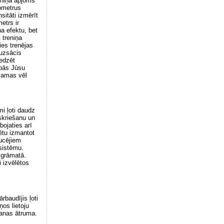
reniņa apjoms
lometrus
sitāti izmērīt
etrs ir
a efektu, bet
 treniņa
ies trenējas
 uzsācis
redzēt
abās Jūsu
jamas vēl
mi ļoti daudz
 skriešanu un
bojaties arī
rētu izmantot
aucējiem
sistēmu.
asgrāmatā.
 izvēlētos
rbaudījis ļoti
os lietoju
šanas ātruma.