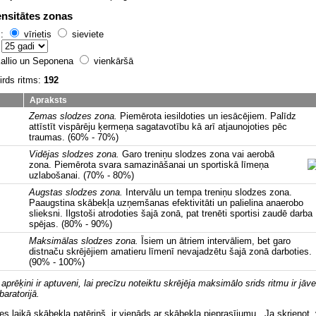
ensitātes zonas
s:
vīrietis
sieviete
:
allio un Seponena
vienkāršā
irds ritms:
192
Apraksts
Zemas slodzes zona.
Piemērota iesildoties un iesācējiem. Palīdz
attīstīt vispārēju ķermeņa sagatavotību kā arī atjaunojoties pēc
traumas. (60% - 70%)
Vidējas slodzes zona.
Garo treniņu slodzes zona vai aerobā
zona. Piemērota svara samazināšanai un sportiskā līmeņa
uzlabošanai. (70% - 80%)
Augstas slodzes zona.
Intervālu un tempa treniņu slodzes zona.
Paaugstina skābekļa uzņemšanas efektivitāti un palielina anaerobo
slieksni. Ilgstoši atrodoties šajā zonā, pat trenēti sportisi zaudē darba
spējas. (80% - 90%)
Maksimālas slodzes zona.
Īsiem un ātriem intervāliem, bet garo
distnaču skrējējiem amatieru līmenī nevajadzētu šajā zonā darboties.
(90% - 100%)
prēķini ir aptuveni, lai precīzu noteiktu skrējēja maksimālo srids ritmu ir jāve
aratorijā.
s laikā skābekļa patēriņš ir vienāds ar skābekļa pieprasījumu. Ja skrienot 