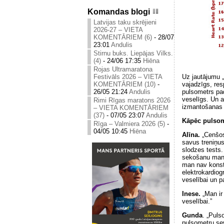
Komandas blogi
Latvijas taku skrējieni
2026-27 – VIETA
KOMENTĀRIEM (6)
-
28/07
23:01
Andulis
Stirnu buks. Liepājas Vilks.
(4)
-
24/06 17:35
Hiēna
Rojas Ultramaratona
Festivāls 2026 – VIETA
Uz jautājumu „
KOMENTĀRIEM (10)
-
vajadzīgs, res
26/05 21:24
Andulis
pulsometrs pad
veselīgs. Un a
Rimi Rīgas maratons 2026
izmantošanas i
– VIETA KOMENTĀRIEM
(37)
-
07/05 23:07
Andulis
Kāpēc pulsom
Rīga – Valmiera 2026 (5)
-
04/05 10:45
Hiēna
Alīna.
„Cenšos
savus treniņus.
slodzes tests. 
sekošanu mana
man nav konsta
elektrokardiog
veselībai un p
Inese.
„Man ir 
veselībai.”
Gunda
. „Puls
pulsometru sevi