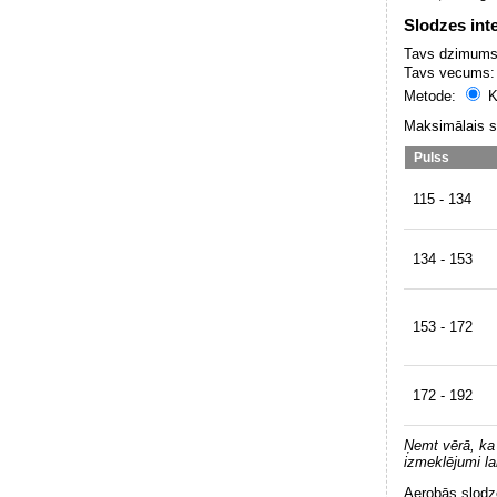
Slodzes int
Tavs dzimum
Tavs vecums
Metode:
K
Maksimālais s
Pulss
115 - 134
134 - 153
153 - 172
172 - 192
Ņemt vērā, ka a
izmeklējumi lab
Aerobās slodze