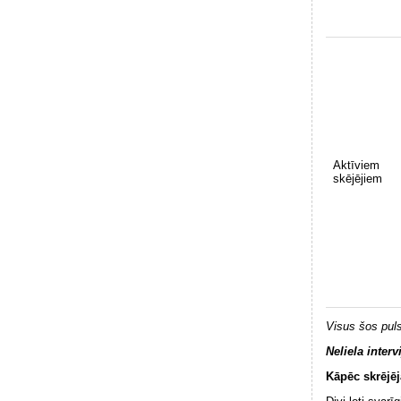
Aktīviem
skējējiem
Visus šos puls
Neliela interv
Kāpēc skrējē