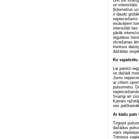
Divi ļoti svarī
un intensitāte
(kilometrus uz
ir daudz grūtā
nepieciešams l
iesācējiem tom
intensitāti be
pārāk intensīv
regulārus tren
skriešanas ātr
treniņus dato
dažādas iespē
Ko vajadzētu
Lai pareizi ieg
un dažādi mode
Jums nepiecieš
ar citiem spor
pulsometru. Daž
nepieciešamās 
Svarīgi arī zi
Katram ražotāj
sev patīkamāko
Ar kādu pats 
Tirgojot pulso
dažādus pulsom
vairs nepieeja
Treniņus sagl