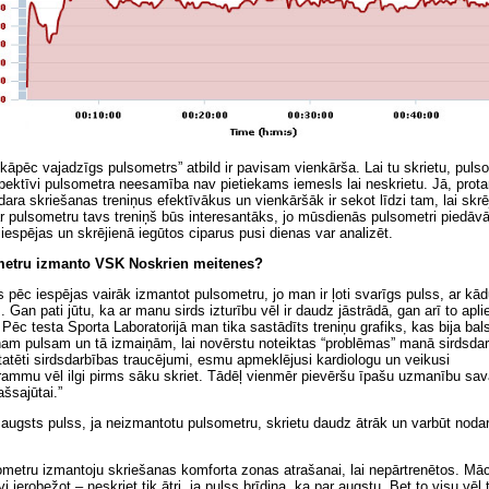
kāpēc vajadzīgs pulsometrs” atbild ir pavisam vienkārša. Lai tu skrietu, puls
pektīvi pulsometra neesamība nav pietiekams iemesls lai neskrietu. Jā, prot
ara skriešanas treniņus efektīvākus un vienkāršāk ir sekot līdzi tam, lai skrē
r pulsometru tavs treniņš būs interesantāks, jo mūsdienās pulsometri piedā
espējas un skrējienā iegūtos ciparus pusi dienas var analizēt.
etru izmanto VSK Noskrien meitenes?
 pēc iespējas vairāk izmantot pulsometru, jo man ir ļoti svarīgs pulss, ar kā
 Gan pati jūtu, ka ar manu sirds izturību vēl ir daudz jāstrādā, gan arī to apli
Pēc testa Sporta Laboratorijā man tika sastādīts treniņu grafiks, kas bija balst
m pulsam un tā izmaiņām, lai novērstu noteiktas “problēmas” manā sirdsdarb
tēti sirdsdarbības traucējumi, esmu apmeklējusi kardiologu un veikusi
rammu vēl ilgi pirms sāku skriet. Tādēļ vienmēr pievēršu īpašu uzmanību sava
ašsajūtai.”
augsts pulss, ja neizmantotu pulsometru, skrietu daudz ātrāk un varbūt nodar
ometru izmantoju skriešanas komforta zonas atrašanai, lai nepārtrenētos. Mā
 ierobežot – neskriet tik ātri, ja pulss brīdina, ka par augstu. Bet to visu vēl t