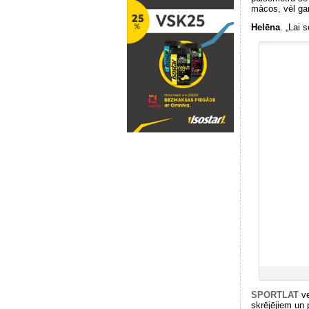
mācos, vēl ga
Helēna
. „Lai 
SPORTLAT
ve
skrējējiem un 