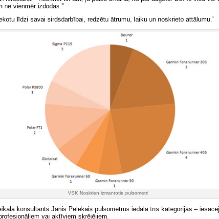
n ne vienmēr izdodas.”
sekotu līdzi savai sirdsdarbībai, redzētu ātrumu, laiku un noskrieto attālumu.”
VSK Noskrien izmantotie pulsometri
ikala konsultants Jānis Pelēkais pulsometrus iedala trīs kategorijās – iesācē
profesionāļiem vai aktīviem skrējējiem.