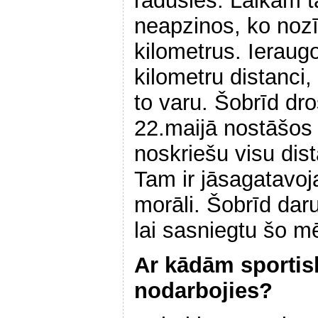
radusies. Laikam tā
neapzinos, ko noz
kilometrus. Ieraugo
kilometru distanci,
to varu. Šobrīd dro
22.maijā nostāšos u
noskriešu visu dis
Tam ir jāsagatavoja
morāli. Šobrīd dar
lai sasniegtu šo mē
Ar kādām sportis
nodarbojies?