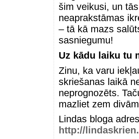
šim veikusi, un tās
neaprakstāmas ikre
– tā kā mazs salūt
sasniegumu!
Uz kādu laiku tu
Zinu, ka varu iekļa
skriešanas laikā n
neprognozēts. Taču
mazliet zem divām
Lindas bloga adre
http://lindaskrie