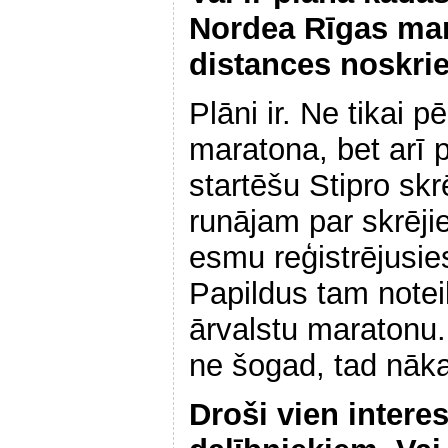
Nordea Rīgas ma
distances noskri
Plāni ir. Ne tikai 
maratona, bet arī
startēšu Stipro skr
runājam par skrēj
esmu reģistrējusie
Papildus tam noteik
ārvalstu maratonu
ne šogad, tad nāka
Droši vien interes