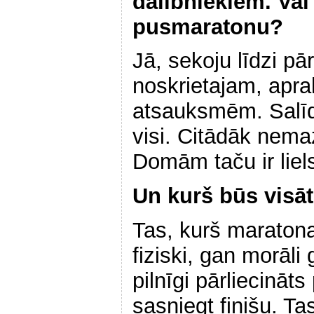
dalībniekiem. Vai
pusmaratonu?
Jā, sekoju līdzi pā
noskrietajam, apra
atsauksmēm. Salīdz
visi. Citādāk nema
Domām taču ir liel
Un kurš būs visā
Tas, kurš maratona
fiziski, gan morāli
pilnīgi pārliecināt
sasniegt finišu. Ta