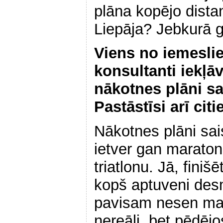
plāna kopējo dist
Liepāja? Jebkurā ga
Viens no iemeslie
konsultanti iekļāv
nākotnes plāni sa
Pastāstīsi arī cit
Nākotnes plāni sais
ietver gan maraton
triatlonu. Jā, finiš
kopš aptuveni des
pavisam nesen man
nereāli, bet pēdēj