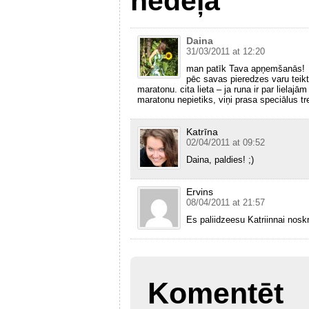
nedēļa
Daina
31/03/2011 at 12:20
man patīk Tava apņemšanās!
pēc savas pieredzes varu teikt, 
maratonu. cita lieta – ja runa ir par lielajā
maratonu nepietiks, viņi prasa speciālus tre
Katrīna
02/04/2011 at 09:52
Daina, paldies! ;)
Ervins
08/04/2011 at 21:57
Es paliidzeesu Katriinnai noskr
Komentēt