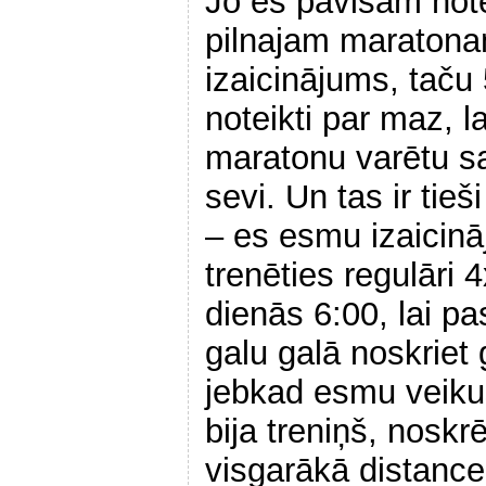
Jo es pavisam not
pilnajam maraton
izaicinājums, taču
noteikti par maz, 
maratonu varētu sa
sevi. Un tas ir tieš
– es esmu izaicināj
trenēties regulāri 
dienās 6:00, lai pa
galu galā noskriet
jebkad esmu veiku
bija treniņš, noskr
visgarākā distance