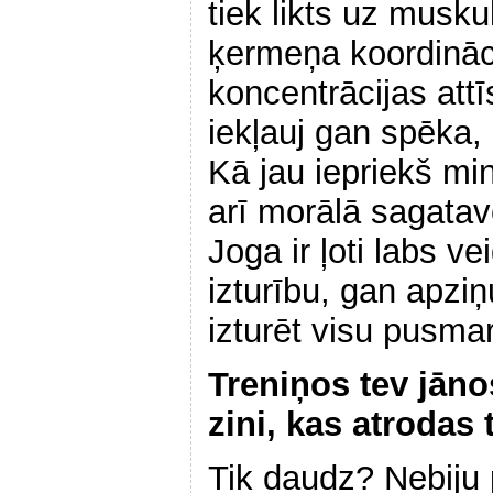
tiek likts uz musku
ķermeņa koordināc
koncentrācijas att
iekļauj gan spēka, 
Kā jau iepriekš min
arī morālā sagatavo
Joga ir ļoti labs ve
izturību, gan apziņ
izturēt visu pusmar
Treniņos tev jāno
zini, kas atrodas 
Tik daudz? Nebiju 