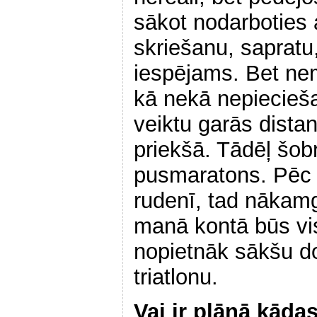
sākot nodarboties 
skriešanu, sapratu,
iespējams. Bet nem
kā nekā nepiecieš
veiktu garās dista
priekšā. Tādēļ šob
pusmaratons. Pēc 
rudenī, tad nākamg
manā kontā būs vi
nopietnāk sākšu do
triatlonu.
Vai ir plānā kāda