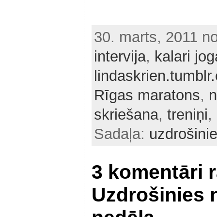
30. marts, 2011 n
intervija
,
kalari jog
lindaskrien.tumblr
Rīgas maratons
,
n
skriešana
,
treniņi
,
Sadaļa:
uzdrošinie
3 komentāri 
Uzdrošinies n