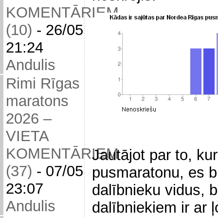
KOMENTĀRIEM
(10)
-
26/05
21:24
Andulis
Rimi Rīgas
maratons
2026 –
VIETA
KOMENTĀRIEM
Jautājot par to, ku
(37)
-
07/05
pusmaratonu, es bi
23:07
dalībnieku vidus, b
Andulis
dalībniekiem ir ar 