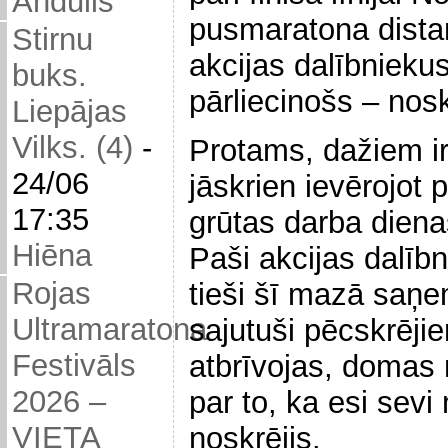
Andulis
pusmaratona dista
Stirnu
akcijas dalībniekus,
buks.
pārliecinošs – nosk
Liepājas
Vilks. (4)
-
Protams, dažiem i
24/06
jāskrien ievērojot 
17:35
grūtas darba dienas
Hiēna
Paši akcijas dalībn
Rojas
tieši šī mazā saņem
Ultramaratona
sajutuši pēcskrēji
Festivāls
atbrīvojas, domas 
2026 –
par to, ka esi sevi
VIETA
noskrējis.