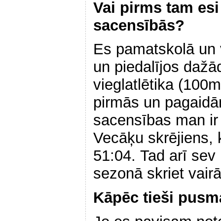
Vai pirms tam esi 
sacensībās?
Es pamatskolā un 
un piedalījos dažā
vieglatlētika (10
pirmās un pagaidā
sacensības man ir
Vecāķu skrējiens,
51:04.
Tad arī sev
sezonā skriet vair
Kāpēc tieši pusm