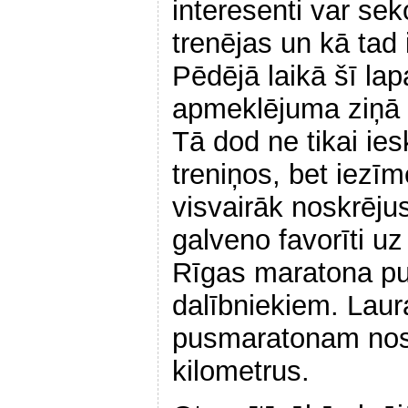
interesenti var sek
trenējas un kā tad 
Pēdējā laikā šī la
apmeklējuma ziņā v
Tā dod ne tikai ies
treniņos, bet iezīm
visvairāk noskrējus
galveno favorīti u
Rīgas maratona pu
dalībniekiem. Laur
pusmaratonam nosk
kilometrus.