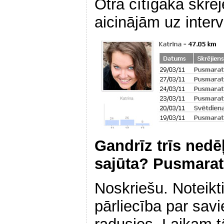
Otra cītīgākā skrējē
aicinājām uz interv
Gandrīz trīs nedē
sajūta? Pusmarat
Noskriešu. Noteikti
pārliecība par sav