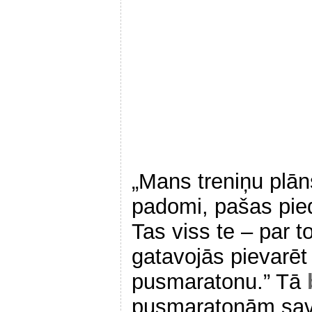
„Mans treniņu plān
padomi, pašas pie
Tas viss te – par t
gatavojās pievarēt
pusmaratonu.” Tā
pusmaratonām savu