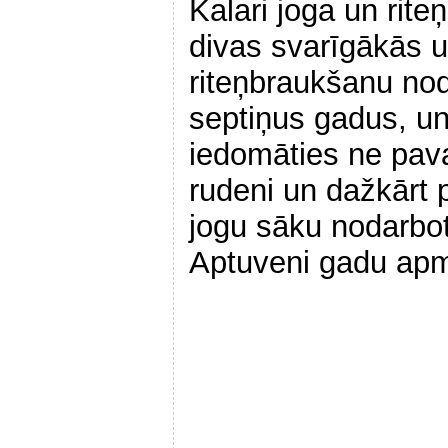
Kalari joga un rite
divas svarīgākās u
riteņbraukšanu no
septiņus gadus, un
iedomāties ne pava
rudeni un dažkārt p
jogu sāku nodarbot
Aptuveni gadu apm