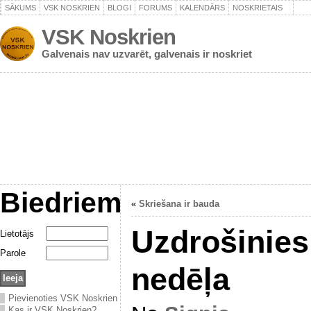
SĀKUMS
VSK NOSKRIEN
BLOGI
FORUMS
KALENDĀRS
NOSKRIETAIS
VSK Noskrien
Galvenais nav uzvarēt, galvenais ir noskriet
Biedriem
«
Skriešana ir bauda
Uzdrošinies
Lietotājs
Parole
nedēļa
Pievienoties VSK Noskrien
Kas ir VSK Noskrien?