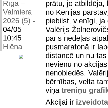
Rīga –
prātu, jo atbildēja,
Valmiera
no Kenijas pārstāv
2026 (5)
-
piebilst, vienīgi, j
04/05
Valērijs Žolnerovič
10:45
pāris nedēļas atpa
Hiēna
pusmaratonā ir labo
distancē un nu tas 
nevienu no akcijas
nenobiedēs. Valēri
bērnības, velta ta
viņa
treniņu grafi
Akcijai ir
izveidota