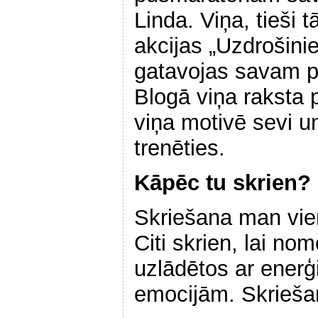
Linda. Viņa, tieši
akcijas „Uzdrošinie
gatavojas savam 
Blogā viņa raksta 
viņa motivē sevi un
trenēties.
Kāpēc tu skrien?
Skriešana man vienm
Citi skrien, lai no
uzlādētos ar enerģ
emocijām. Skriešan