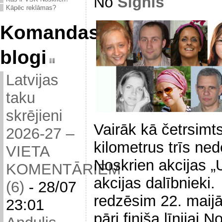
No
Signis
Kāpēc reklāmas?
Komandas
blogi
Latvijas
taku
skrējieni
Vairāk kā četrsimt
2026-27 –
kilometrus trīs ne
VIETA
Noskrien akcijas „
KOMENTĀRIEM
akcijas dalībnieki.
(6)
-
28/07
redzēsim 22. maijā,
23:01
pāri finiša līnijai