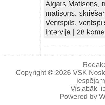
Aigars Matisons
,
matisons. skrieša
Ventspils
,
ventspi
intervija
|
28 komen
Redakc
Copyright © 2026
VSK Nosk
iespējama
Vislabāk l
Powered by
W