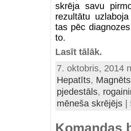
skrēja savu pirm
rezultātu uzlaboj
tas pēc diagnozes
to.
Lasīt tālāk.
7. oktobris, 2014 
Hepatīts
,
Magnēts
pjedestāls
,
rogain
mēneša skrējējs
|
Komandas b