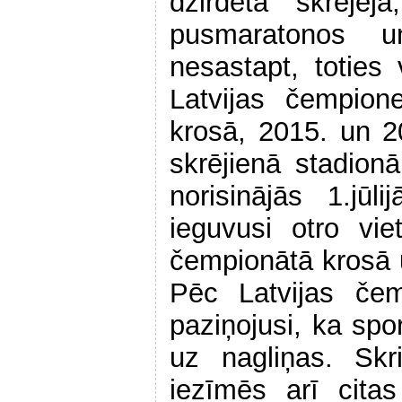
dzirdēta skrējēj
pusmaratonos u
nesastapt, toties 
Latvijas čempion
krosā, 2015. un 
skrējienā stadionā
norisinājās 1.jūl
ieguvusi otro vie
čempionātā krosā 
Pēc Latvijas čem
paziņojusi, ka spo
uz nagliņas. Skr
iezīmēs arī cita