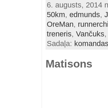
6. augusts, 2014 
50km
,
edmunds
,
OreMan
,
runnerch
treneris
,
Vančuks
Sadaļa:
komandas
Matisons