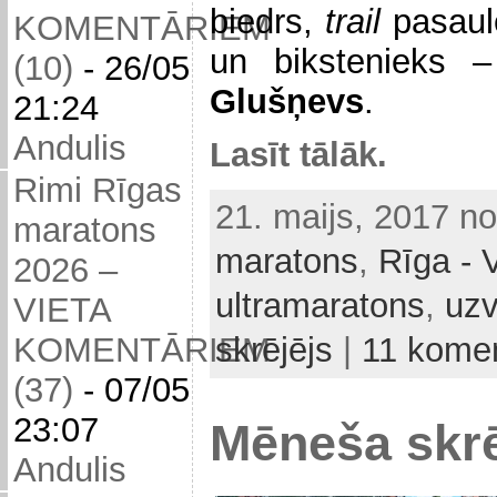
biedrs,
trail
pasaul
KOMENTĀRIEM
un bikstenieks
(10)
-
26/05
Glušņevs
.
21:24
Andulis
Lasīt tālāk.
Rimi Rīgas
21. maijs, 2017 n
maratons
maratons
,
Rīga - 
2026 –
ultramaratons
,
uzv
VIETA
KOMENTĀRIEM
skrējējs
|
11 komen
(37)
-
07/05
23:07
Mēneša skrē
Andulis