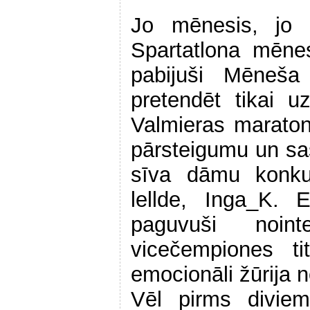
Jo mēnesis, jo g
Spartatlona mēne
pabijuši Mēneša
pretendēt tikai 
Valmieras maraton
pārsteigumu un sa
sīva dāmu konkur
lellde, Inga_K. 
paguvuši noint
vicečempiones ti
emocionāli žūrija 
Vēl pirms divie