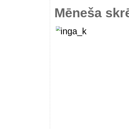
Mēneša skrē