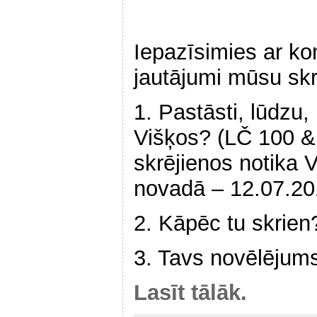
Iepazīsimies ar k
jautājumi mūsu skr
1. Pastāsti, lūdzu,
Višķos? (LČ 100 &
skrējienos notika 
novadā – 12.07.20
2. Kāpēc tu skrien
3. Tavs novēlējums
Lasīt tālāk.