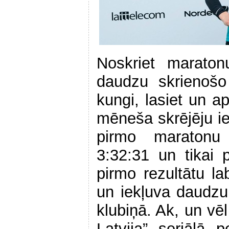
Noskriet marato
daudzu skrienošo
kungi, lasiet un 
mēneša skrējēju i
pirmo maratonu 
3:32:31 un tikai
pirmo rezultātu la
un iekļuva daudzu 
klubiņā. Ak, un vē
Latvija” seriālā 