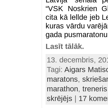
“VSK Noskrien Gl
cita kā lellde jeb 
kuras vārdu varējā
gada pusmaratonu
Lasīt tālāk.
13. decembris, 2
Tagi:
Aigars Matis
maratons
,
skrieša
marathon
,
treneris
skrējējs
|
17 komen