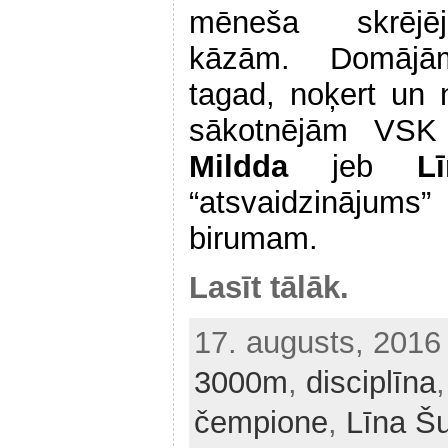
mēneša skrējē
kāzām. Domājām
tagad, noķert un 
sākotnējām VSK
Mildda
jeb
L
“atsvaidzinājum
birumam.
Lasīt tālāk.
17. augusts, 201
3000m
,
disciplīna
čempione
,
Līna Šu