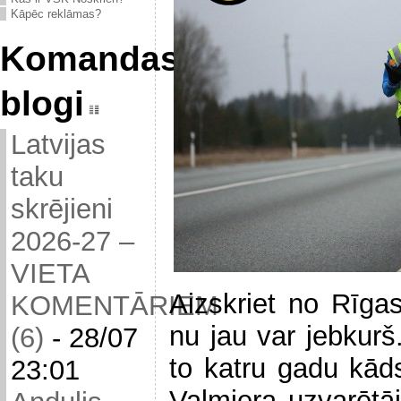
Kāpēc reklāmas?
Komandas
blogi
Latvijas
taku
skrējieni
2026-27 –
VIETA
Aizskriet no Rīgas
KOMENTĀRIEM
nu jau var jebkurš
(6)
-
28/07
to katru gadu kād
23:01
Valmiera uzvarētāj