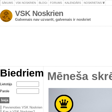
SĀKUMS
VSK NOSKRIEN
BLOGI
FORUMS
KALENDĀRS
NOSKRIETAIS
VSK Noskrien
Galvenais nav uzvarēt, galvenais ir noskriet
Biedriem
Mēneša skrē
Lietotājs
Parole
Pievienoties VSK Noskrien
Kas ir VSK Noskrien?