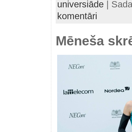
universiāde
| Sada
komentāri
Mēneša skrē