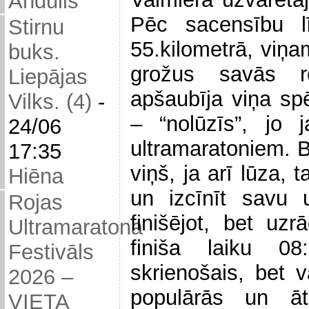
Andulis
Pēc sacensību lī
Stirnu
55.kilometrā, viņ
buks.
grožus savās r
Liepājas
apšaubīja viņa spē
Vilks. (4)
-
– “nolūzīs”, jo 
24/06
ultramaratoniem. 
17:35
viņš, ja arī lūza,
Hiēna
un izcīnīt savu 
Rojas
finišējot, bet uzr
Ultramaratona
finiša laiku 0
Festivāls
skrienošais, bet 
2026 –
populārās un ā
VIETA